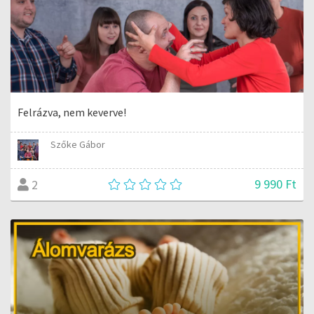
Felrázva, nem keverve!
Szőke Gábor
9 990 Ft
2