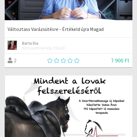
Változtass Varázsütésre - Értékeld újra Magad
Barta Dia
Környezetmérnök, Előadó
7 900 Ft
2