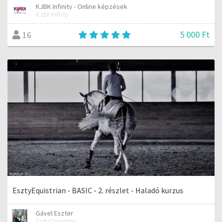
KJBK Infinity - Online képzések
KJBK Infinity
5 000 Ft
16
EsztyEquistrian - BASIC - 2. részlet - Haladó kurzus
Gável Eszter
EsztyEquistrian