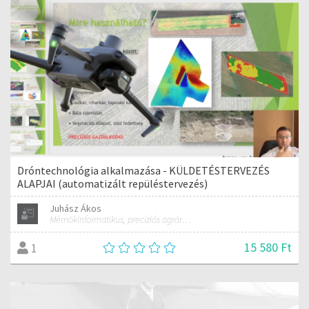
Dróntechnológia alkalmazása - KÜLDETÉSTERVEZÉS
ALAPJAI (automatizált repüléstervezés)
Juhász Ákos
Mérnökinformatikus, precíziós agrárgazdálkodási szakmérnök, hivatásos ipari drónpilóta
15 580 Ft
1