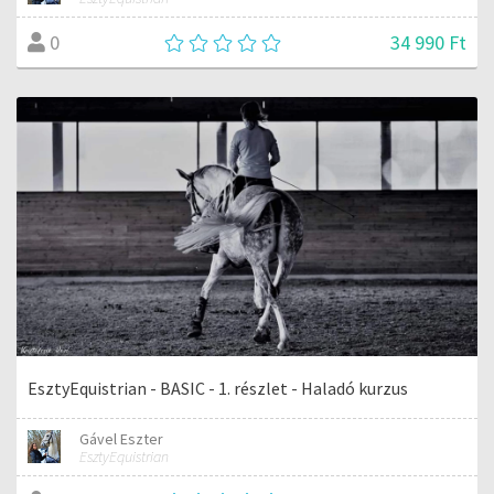
34 990 Ft
0
EsztyEquistrian - BASIC - 1. részlet - Haladó kurzus
Gável Eszter
EsztyEquistrian