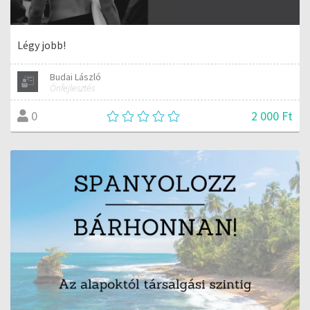
Légy jobb!
Budai László
Önfejlesztés
2 000 Ft
0