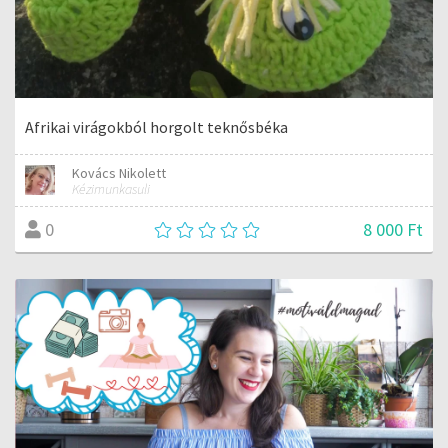
Afrikai virágokból horgolt teknősbéka
Kovács Nikolett
Kézimunkasuli
8 000 Ft
0