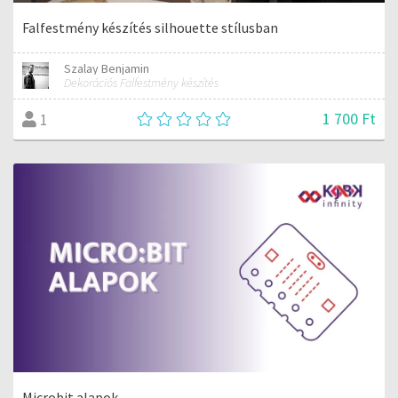
Falfestmény készítés silhouette stílusban
Szalay Benjamin
Dekorációs Falfestmény készítés
1 700 Ft
1
Microbit alapok