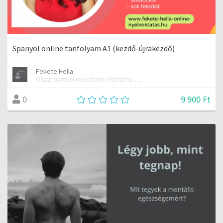
Spanyol online tanfolyam A1 (kezdő-újrakezdő)
Fekete Hella
Olasz, spanyol nyelvtanár. Kismama és női jóga oktató.
9 900 Ft
0