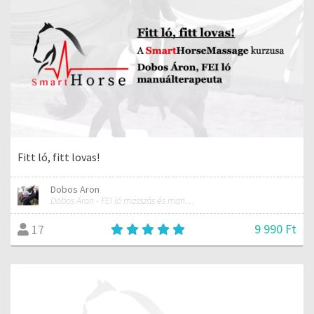
Fitt ló, fitt lovas!
Dobos Aron
Dobos Áron - FEI ló masszás és manuálterapeuta
9 990 Ft
17