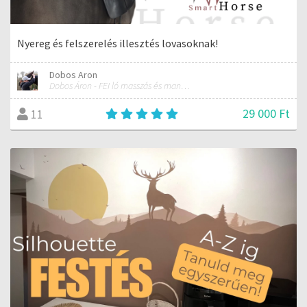
Nyereg és felszerelés illesztés lovasoknak!
Dobos Aron
Dobos Áron - FEI ló masszás és manuálterapeuta
29 000 Ft
11