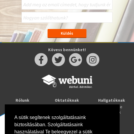
Kövess bennünket!
Rólunk
Oktatóknak
Hallgatóknak
Kapcsolat
Taníts online
Tanulj online
Oktatóink
Webuni blog
Képzések
A sütik segítenek szolgáltatásaink
Webuni Stúdió
biztosításában. Szolgáltatásaink
Info
használatával Te beleegyezel a sütik
Adatkezelési tájékoztató