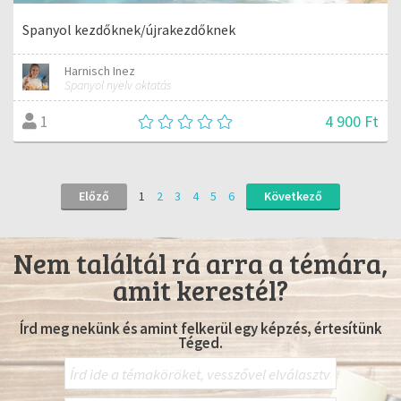
Spanyol kezdőknek/újrakezdőknek
Harnisch Inez
Spanyol nyelv oktatás
4 900 Ft
1
Előző
1
2
3
4
5
6
Következő
Nem találtál rá arra a témára,
amit kerestél?
Írd meg nekünk és amint felkerül egy képzés, értesítünk
Téged.