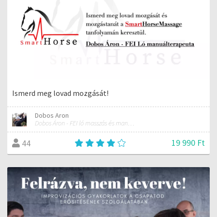
Ismerd meg lovad mozgását!
Dobos Aron
Dobos Áron - FEI ló masszás és manuálterapeuta
19 990 Ft
44