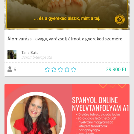
Álomvarázs - avagy, varázsolj álmot a gyereked szemére
Tana Batur
Doromb-terapeuta
29 900 Ft
6