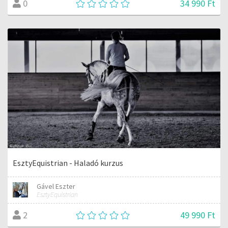
34 990 Ft
0
EsztyEquistrian - Haladó kurzus
Gável Eszter
EsztyEquistrian
49 990 Ft
2