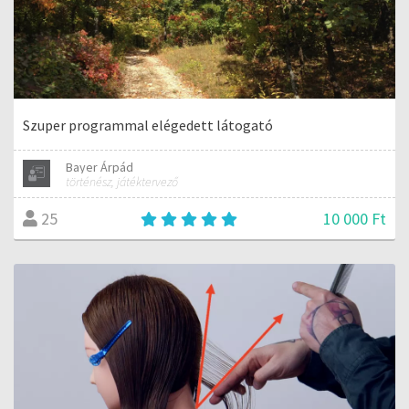
Szuper programmal elégedett látogató
Bayer Árpád
történész, játéktervező
10 000 Ft
25