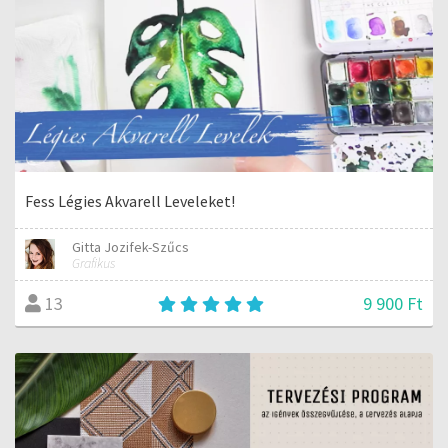
Fess Légies Akvarell Leveleket!
Gitta Jozifek-Szűcs
Grafikus
9 900 Ft
13