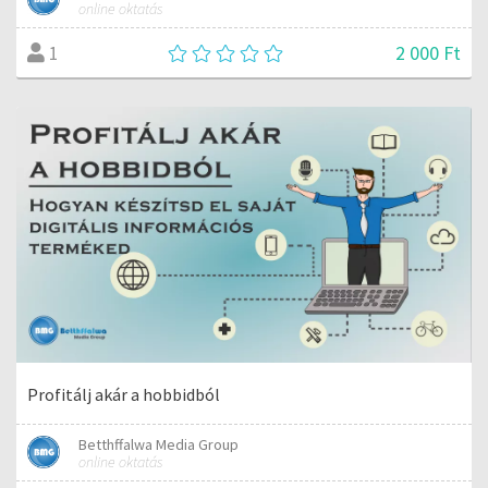
online oktatás
2 000 Ft
1
Profitálj akár a hobbidból
Betthffalwa Media Group
online oktatás