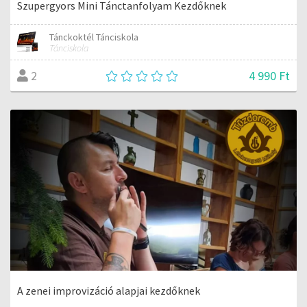
Szupergyors Mini Tánctanfolyam Kezdőknek
Tánckoktél Tánciskola
Tánciskola
4 990 Ft
2
A zenei improvizáció alapjai kezdőknek