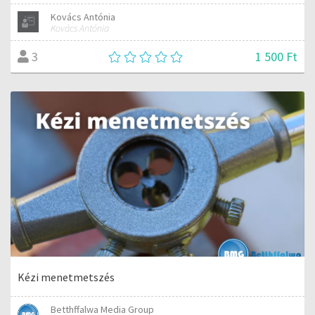
Kovács Antónia
Kovács Antónia
1 500 Ft
3
Kézi menetmetszés
Betthffalwa Media Group