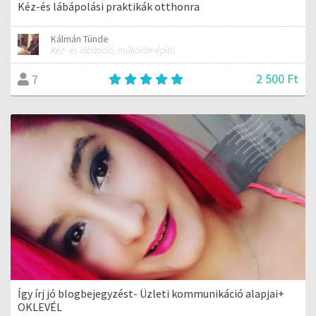
Kéz-és lábápolási praktikák otthonra
Kálmán Tünde
Kéz- és lábápoló, műkörömépítő
2 500 Ft
7
Így írj jó blogbejegyzést- Üzleti kommunikáció alapjai+
OKLEVÉL