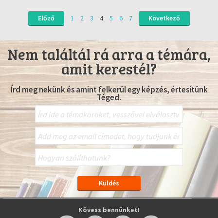
Előző
1
2
3
4
5
6
7
Következő
Nem találtál rá arra a témára,
amit kerestél?
Írd meg nekünk és amint felkerül egy képzés, értesítünk
Téged.
Kövess bennünket!