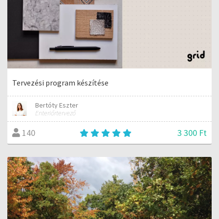
Tervezési program készítése
Bertóty Eszter
Enteriőrtervező
3 300 Ft
140