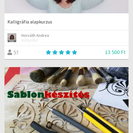
Kalligráfia alapkurzus
Horváth Andrea
kalligráfus
13 500 Ft
57