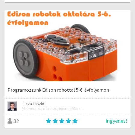
Programozzunk Edison robottal 5-6. évfolyamon
Lucza László
Matematika, technika, informatika szakos általános iskolai tanár; mentorpedagógus, mestertanár
Ingyenes!
32