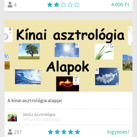
4 000 Ft
4
A kínai asztrológia alapjai
Jintűz Asztrológia
JinTűz kínai asztrológia
Ingyenes!
297