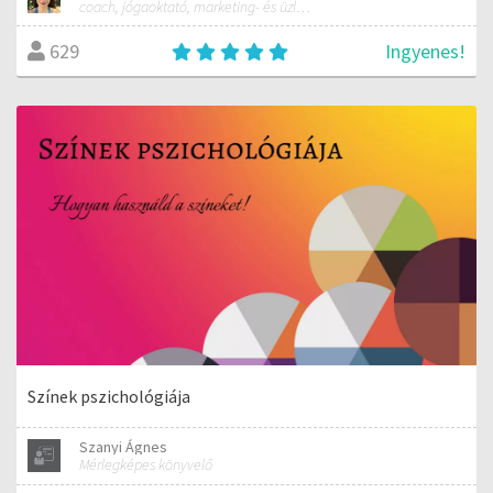
coach, jógaoktató, marketing- és üzletfejlesztési tanácsadó
Ingyenes!
629
Színek pszichológiája
Szanyi Ágnes
Mérlegképes könyvelő