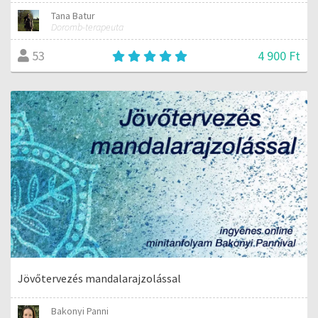
Tana Batur
Doromb-terapeuta
4 900 Ft
53
Jövőtervezés mandalarajzolással
Bakonyi Panni