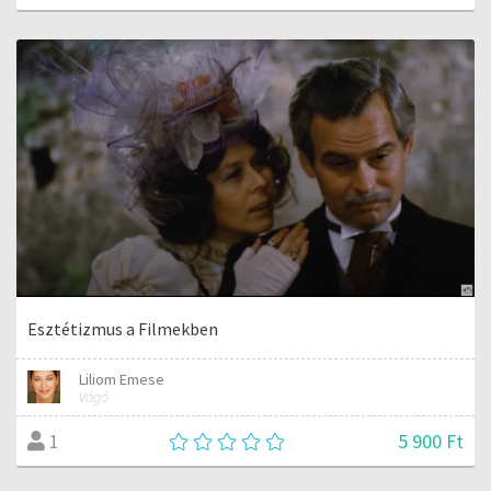
Esztétizmus a Filmekben
Liliom Emese
Vágó
5 900 Ft
1