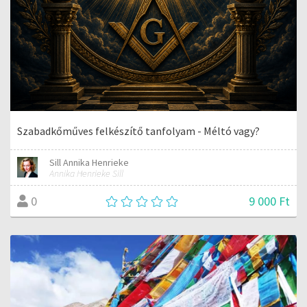
Szabadkőműves felkészítő tanfolyam - Méltó vagy?
Sill Annika Henrieke
Annika Henrieke Sill
9 000 Ft
0