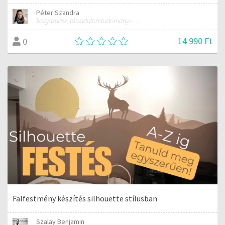
Péter Szandra
közgazdász, társadalomtudományi- és gazdasági szakfordító, tanár
14 990 Ft
0
Falfestmény készítés silhouette stílusban
Szalay Benjamin