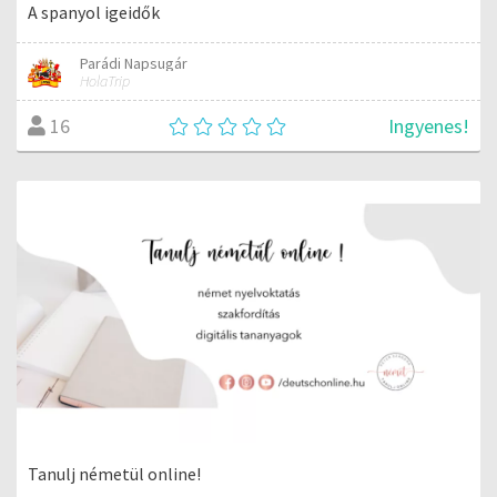
A spanyol igeidők
Parádi Napsugár
HolaTrip
Ingyenes!
16
Tanulj németül online!