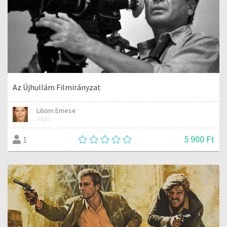
Az Újhullám Filmirányzat
Liliom Emese
Vágó
5 900 Ft
1