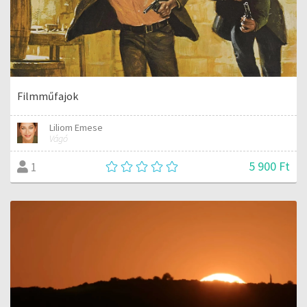
Filmműfajok
Liliom Emese
Vágó
5 900 Ft
1