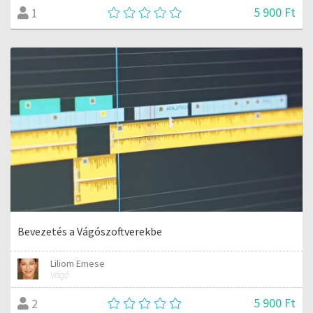
5 900 Ft
1
Bevezetés a Vágószoftverekbe
Liliom Emese
Vágó
5 900 Ft
2