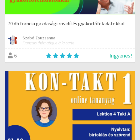
70 db francia gazdasági rövidítés gyakorlófeladatokkal
Szabó Zsuzsanna
Français thématique à la carte
Ingyenes!
6