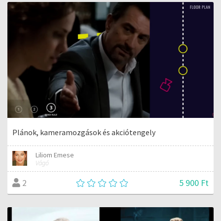
Plánok, kameramozgások és akciótengely
Liliom Emese
Vágó
5 900 Ft
2