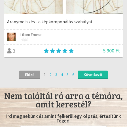
Aranymetszés - a képkomponálás szabályai
Liliom Emese
Vágó
5 900 Ft
3
Előző
1
2
3
4
5
6
Következő
Nem találtál rá arra a témára,
amit kerestél?
Írd meg nekünk és amint felkerül egy képzés, értesítünk
Téged.