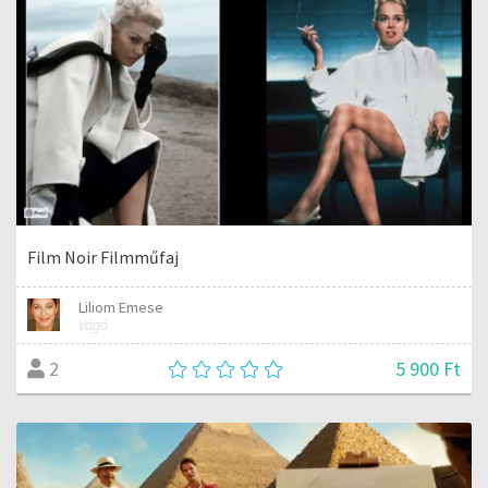
Film Noir Filmműfaj
Liliom Emese
Vágó
5 900 Ft
2