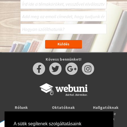
Kövess bennünket!
Rólunk
Oktatóknak
Hallgatóknak
Kapcsolat
Taníts online
Tanulj online
Oktatóink
Webuni blog
Képzések
Webuni Stúdió
A sütik segítenek szolgáltatásaink