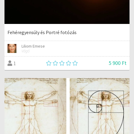
Fehéregyensúly és Portré fotózás
Liliom Emese
Vágó
5 900 Ft
1