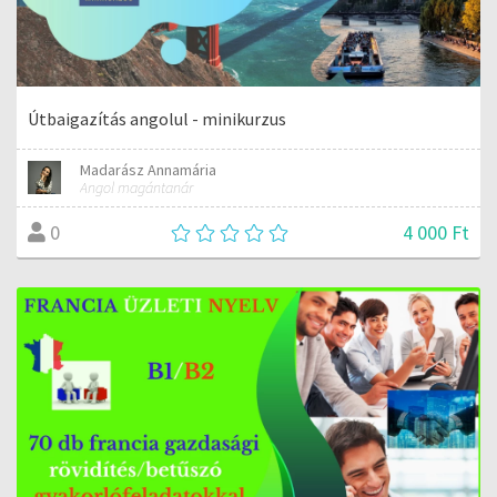
Útbaigazítás angolul - minikurzus
Madarász Annamária
Angol magántanár
4 000 Ft
0