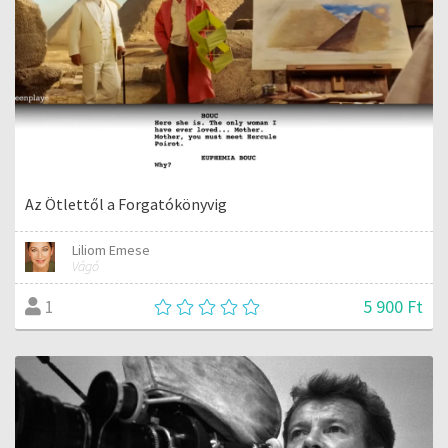
Az Ötlettől a Forgatókönyvig
Liliom Emese
Vágó
5 900 Ft
1