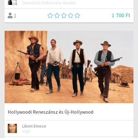
Dekorációs Falfestmény készítés
1 700 Ft
1
Hollywoodi Reneszánsz és Új-Hollywood
Liliom Emese
Vágó