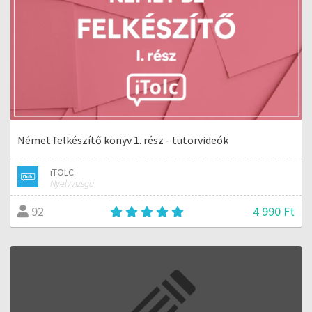
Német felkészítő könyv 1. rész - tutorvideók
iTOLC
Nyelvvizsga
4 990 Ft
92