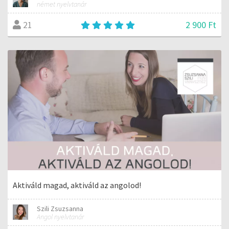
német nyelvtanár
2 900 Ft
21
Aktiváld magad, aktiváld az angolod!
Szili Zsuzsanna
Angol nyelvtanár