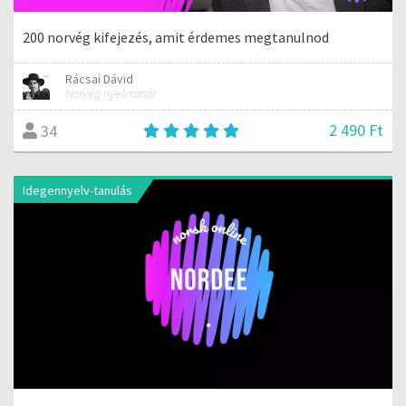
200 norvég kifejezés, amit érdemes megtanulnod
Rácsai Dávid
Norvég nyelvtanár
2 490 Ft
34
Idegennyelv-tanulás