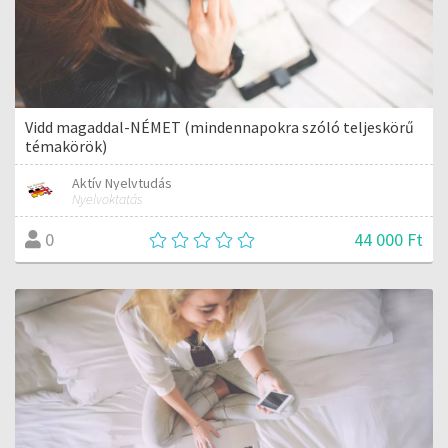
Vidd magaddal-NÉMET (mindennapokra szóló teljeskörű
témakörök)
Aktív Nyelvtudás
Nyelvoktatás
44 000 Ft
0