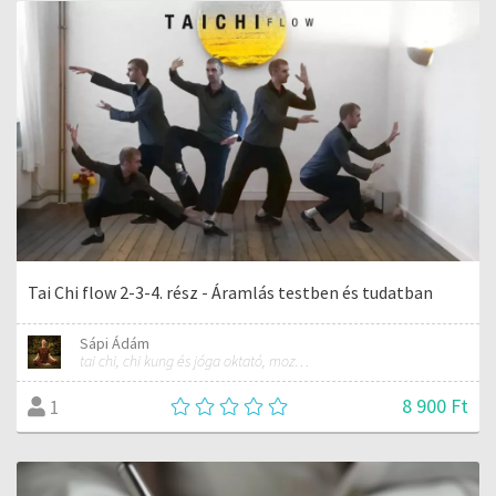
Tai Chi flow 2-3-4. rész - Áramlás testben és tudatban
Sápi Ádám
tai chi, chi kung és jóga oktató, mozgásterapeuta, buddhista tanító
8 900 Ft
1