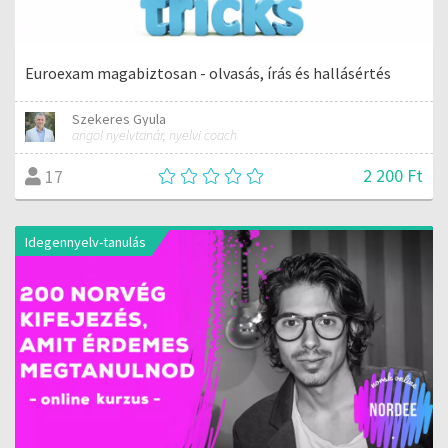
Euroexam magabiztosan - olvasás, írás és hallásértés
Szekeres Gyula
angol nyelvtanár, nyelvi coach
2 200 Ft
17
Idegennyelv-tanulás