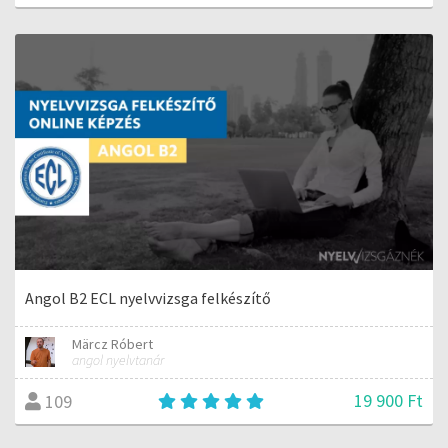
Angol B2 ECL nyelvvizsga felkészítő
Märcz Róbert
angol nyelvtanár
19 900 Ft
109