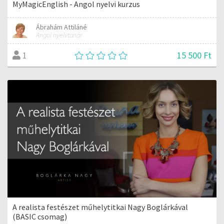
MyMagicEnglish - Angol nyelvi kurzus
Ábrahám Attiláné
Angol nyelvtanár
15 500 Ft
1
A realista festészet műhelytitkai Nagy Boglárkával
(BASIC csomag)