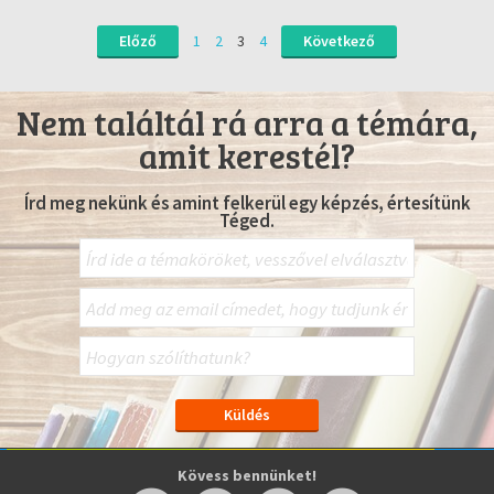
Előző
1
2
3
4
Következő
Nem találtál rá arra a témára,
amit kerestél?
Írd meg nekünk és amint felkerül egy képzés, értesítünk
Téged.
Kövess bennünket!