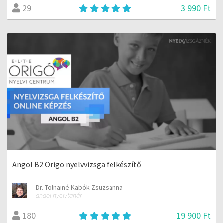
3 990 Ft
29
Angol B2 Origo nyelvvizsga felkészítő
Dr. Tolnainé Kabók Zsuzsanna
angol nyelvtanár
19 900 Ft
180