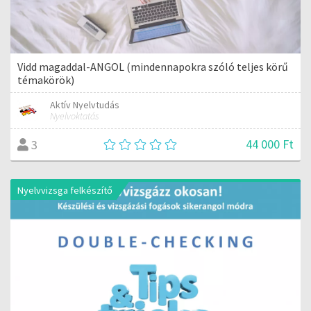
Vidd magaddal-ANGOL (mindennapokra szóló teljes körű
témakörök)
Aktív Nyelvtudás
Nyelvoktatás
44 000 Ft
3
Nyelvvizsga felkészítő