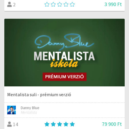
3 990 Ft
2
Mentalista suli - prémium verzió
Danny Blue
Mentalista
79 900 Ft
14