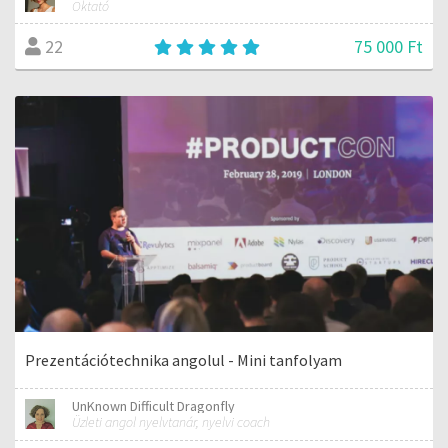
Oktató
75 000 Ft
22
Prezentációtechnika angolul - Mini tanfolyam
UnKnown Difficult Dragonfly
Üzleti angol nyelvtanár, nyelvi coach