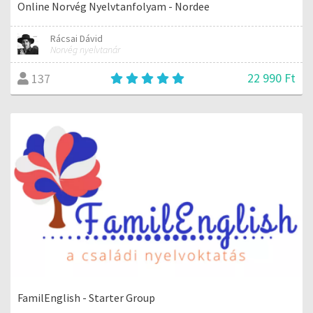
Online Norvég Nyelvtanfolyam - Nordee
Rácsai Dávid
Norvég nyelvtanár
22 990 Ft
137
FamilEnglish - Starter Group