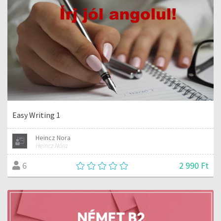
Easy Writing 1
Heincz Nora
Heincz Nóra
2 990 Ft
6