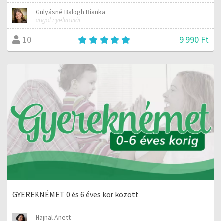
Gulyásné Balogh Bianka
angol nyelvtanár
9 990 Ft
10
GYEREKNÉMET 0 és 6 éves kor között
Hajnal Anett