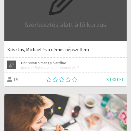
Krisztus, Michael és a német népszellem
UnKnown Strange Sardine
Korcsog Balázs szellemtudományi előadásai (Rudolf Steiner antropozófiája alapján)
3 000 Ft
19