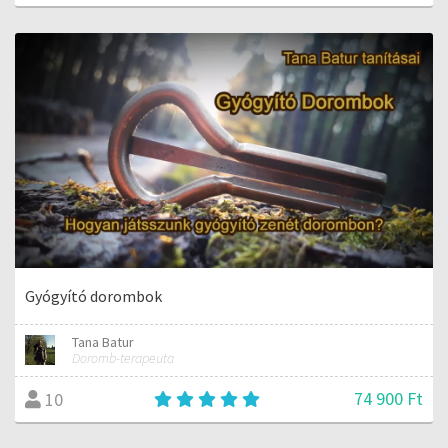
Gyógyító dorombok
Tana Batur
Doromb-terapeuta
74 900 Ft
10