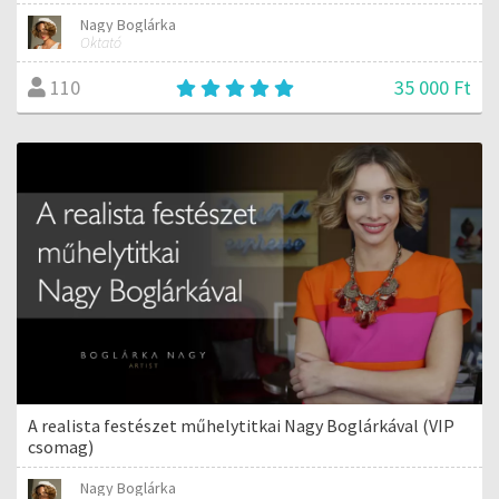
Nagy Boglárka
Oktató
35 000 Ft
110
A realista festészet műhelytitkai Nagy Boglárkával (VIP
csomag)
Nagy Boglárka