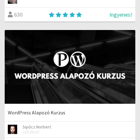
Ingyenes!
630
WordPress Alapozó Kurzus
Sipőcz Norbert
vállalkozó