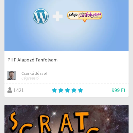
PHP Alapozó Tanfolyam
Cserkó József
Cégvezető
999 Ft
1421