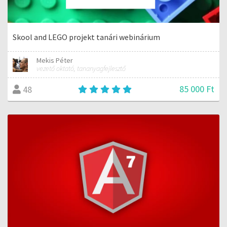
Skool and LEGO projekt tanári webinárium
Mekis Péter
vezető oktató, tananyagfejlesztő
85 000 Ft
48