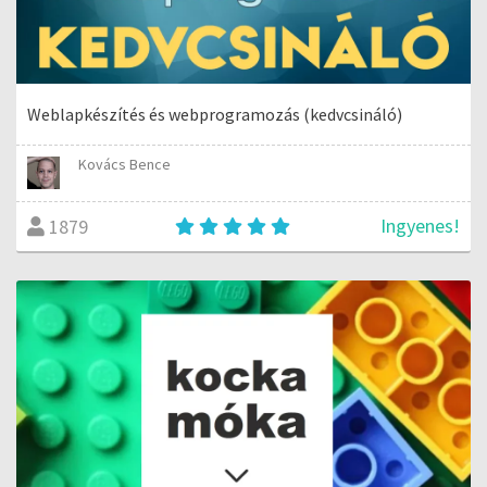
Weblapkészítés és webprogramozás (kedvcsináló)
Kovács Bence
Ingyenes!
1879