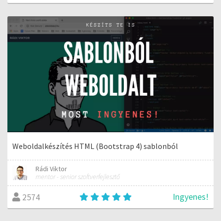
Weboldalkészítés HTML (Bootstrap 4) sablonból
Rádi Viktor
mentor - senior szoftverfejlesztő
Ingyenes!
2574