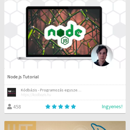
Node.js Tutorial
Kódbázis - Programozás egyszerűen elmagyarázva
https://kodbazis.hu
Ingyenes!
458