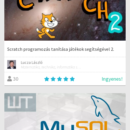
Scratch programozás tanítása játékok segítségével 2.
Lucza László
Matematika, technika, informatika szakos általános iskolai tanár; mentorpedagógus, mestertanár
Ingyenes!
30