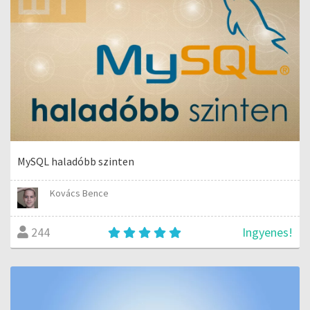
MySQL haladóbb szinten
Kovács Bence
Ingyenes!
244