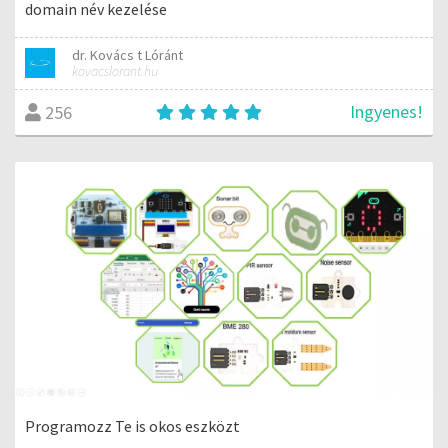
domain név kezelése
dr. Kovács t Lóránt
kovacslorant.hu
Ingyenes!
256
Programozz Te is okos eszközt