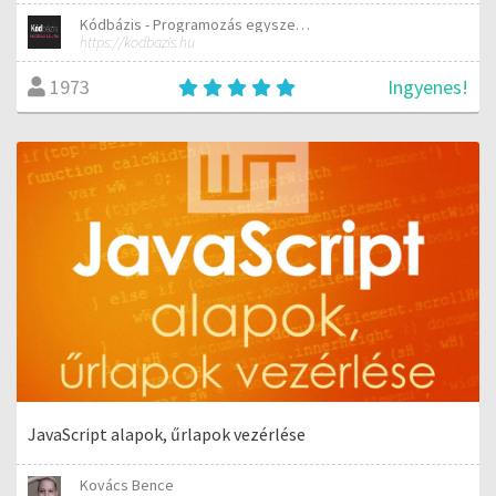
Kódbázis - Programozás egyszerűen elmagyarázva
https://kodbazis.hu
Ingyenes!
1973
JavaScript alapok, űrlapok vezérlése
Kovács Bence