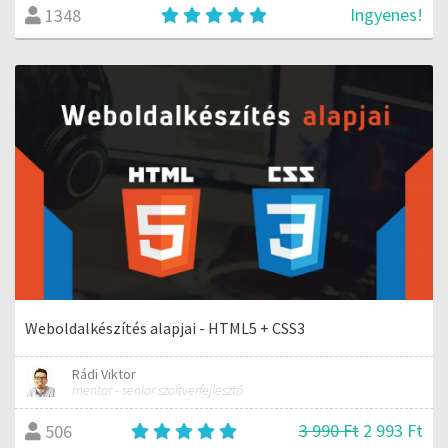
Ingyenes!
1348
Weboldalkészítés alapjai - HTML5 + CSS3
Rádi Viktor
mentor - senior szoftverfejlesztő
3 990 Ft
2 993 Ft
506