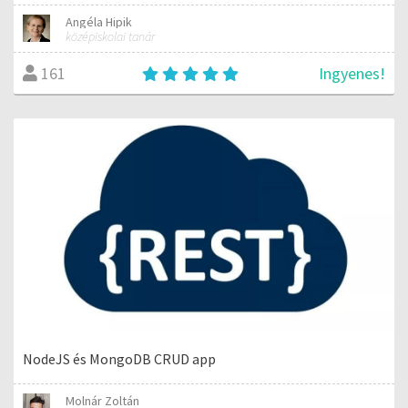
Angéla Hipik
középiskolai tanár
Ingyenes!
161
NodeJS és MongoDB CRUD app
Molnár Zoltán