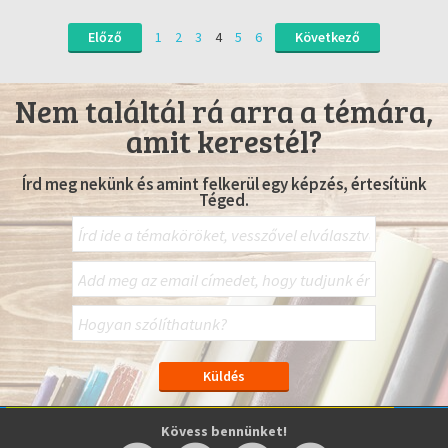
Előző
1
2
3
4
5
6
Következő
Nem találtál rá arra a témára,
amit kerestél?
Írd meg nekünk és amint felkerül egy képzés, értesítünk
Téged.
Kövess bennünket!