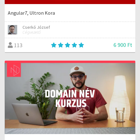
Angular7, Ultron Kora
Cserkó József
Cégvezető
6 900 Ft
113