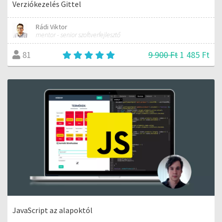
Verziókezelés Gittel
Rádi Viktor
mentor - senior szoftverfejlesztő
9 900 Ft
1 485 Ft
81
JavaScript az alapoktól