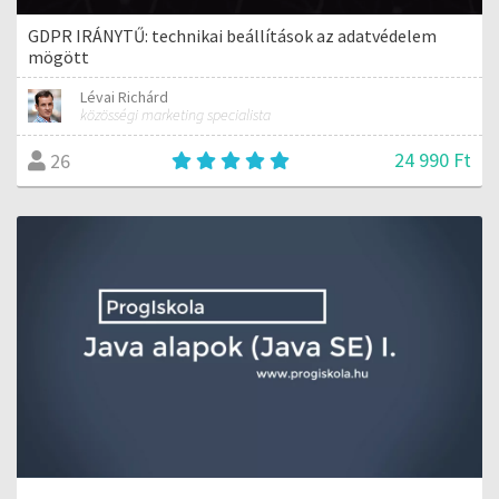
GDPR IRÁNYTŰ: technikai beállítások az adatvédelem
mögött
Lévai Richárd
közösségi marketing specialista
24 990 Ft
26