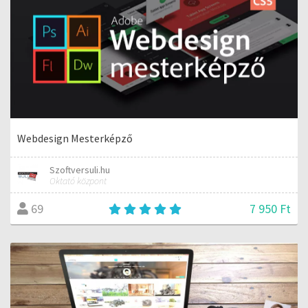
Webdesign Mesterképző
Szoftversuli.hu
Oktató központ
7 950 Ft
69