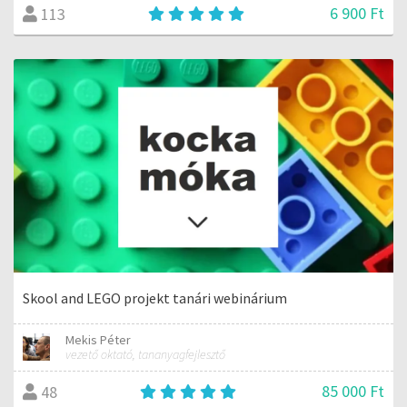
6 900 Ft
113
Skool and LEGO projekt tanári webinárium
Mekis Péter
vezető oktató, tananyagfejlesztő
85 000 Ft
48