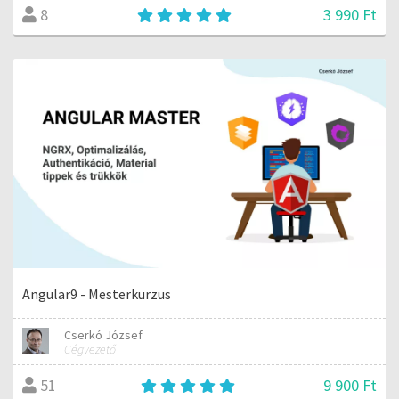
3 990 Ft
8
Angular9 - Mesterkurzus
Cserkó József
Cégvezető
9 900 Ft
51