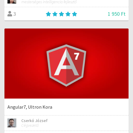
mesterséges intelligencia fejlesztő
1 950 Ft
3
Angular7, Ultron Kora
Cserkó József
Cégvezető