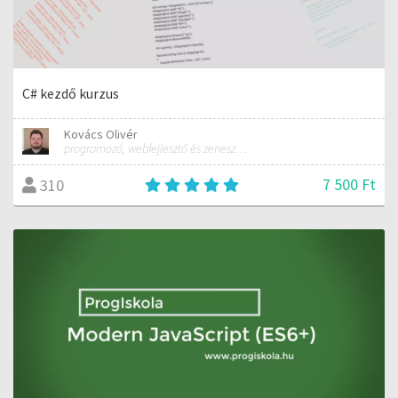
C# kezdő kurzus
Kovács Olivér
programozó, webfejlesztő és zeneszerző
7 500 Ft
310