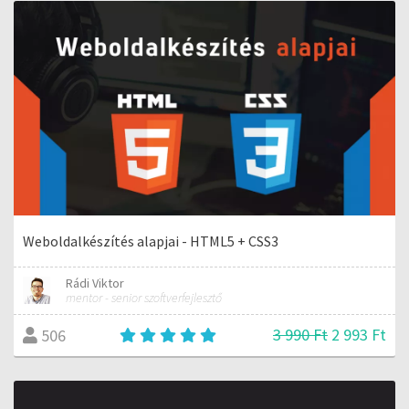
Weboldalkészítés alapjai - HTML5 + CSS3
Rádi Viktor
mentor - senior szoftverfejlesztő
3 990 Ft
2 993 Ft
506