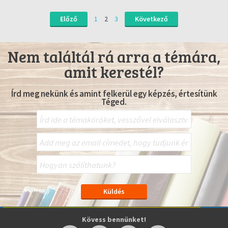
Előző
1
2
3
Következő
Nem találtál rá arra a témára,
amit kerestél?
Írd meg nekünk és amint felkerül egy képzés, értesítünk
Téged.
Kövess bennünket!