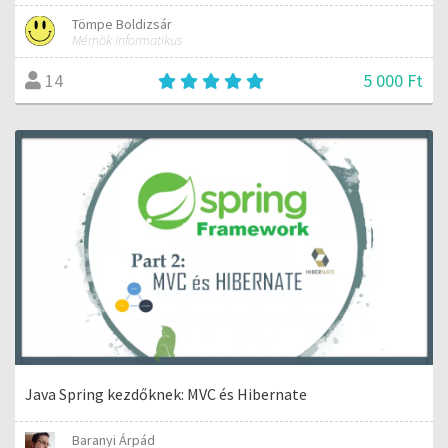
Tömpe Boldizsár
Mérnök informatikus
5 000 Ft
14
Java Spring kezdőknek: MVC és Hibernate
Baranyi Árpád