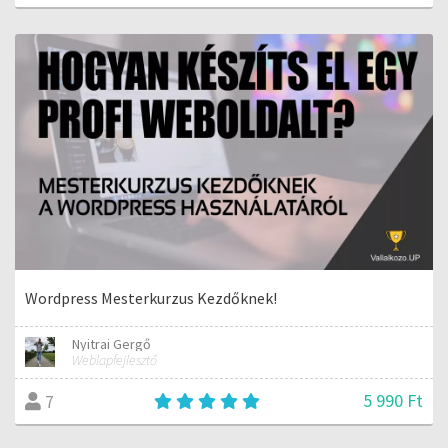
Wordpress Mesterkurzus Kezdőknek!
Nyitrai Gergő
Weblapfejlesztő
5 990 Ft
7