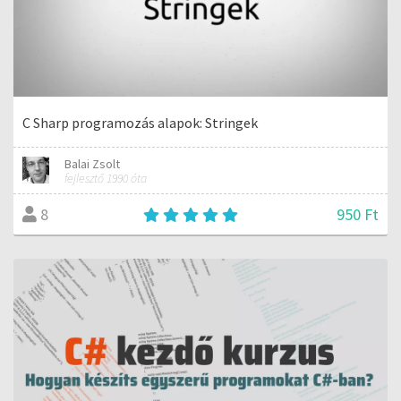
C Sharp programozás alapok: Stringek
Balai Zsolt
fejlesztő 1990 óta
950 Ft
8