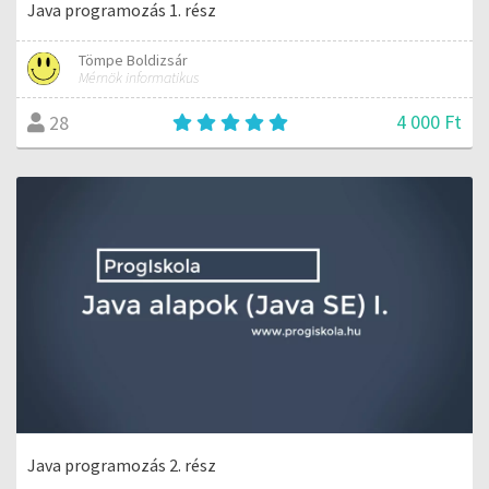
Java programozás 1. rész
Tömpe Boldizsár
Mérnök informatikus
4 000 Ft
28
Java programozás 2. rész