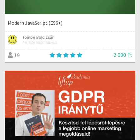
Modern JavaScript (ES6+)
Tömpe Boldizsár
Mérnök informatikus
2 990 Ft
19