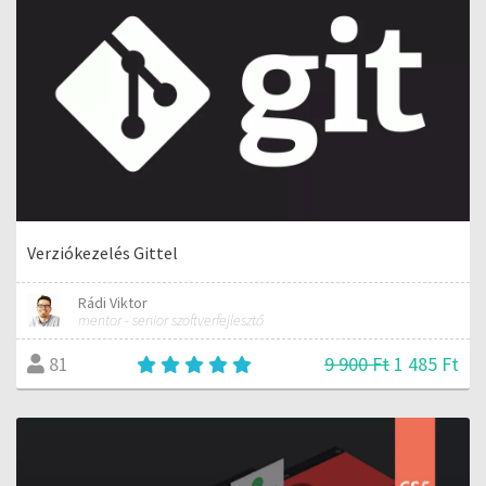
Verziókezelés Gittel
Rádi Viktor
mentor - senior szoftverfejlesztő
9 900 Ft
1 485 Ft
81