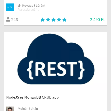
dr. Kovács t Lóránt
kovacslorant.hu
2 490 Ft
246
NodeJS és MongoDB CRUD app
Molnár Zoltán