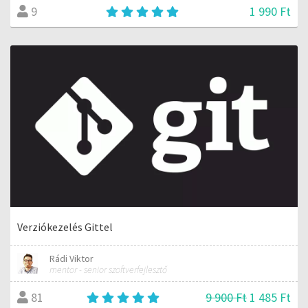
1 990 Ft
9
Verziókezelés Gittel
Rádi Viktor
mentor - senior szoftverfejlesztő
9 900 Ft
1 485 Ft
81