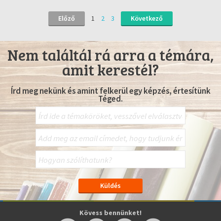
Előző
1
2
3
Következő
Nem találtál rá arra a témára,
amit kerestél?
Írd meg nekünk és amint felkerül egy képzés, értesítünk
Téged.
Kövess bennünket!