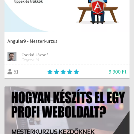
Angular9 - Mesterkurzus
Cserkó József
Cégvezető
9 900 Ft
51