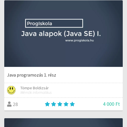
Java programozás 1. rész
Tömpe Boldizsár
Mérnök informatikus
4 000 Ft
28