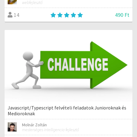
webfejlesztő
490 Ft
14
Javascript/Typescript felvételi feladatok Junioroknak és
Medioroknak
Molnár Zoltán
mesterséges intelligencia fejlesztő