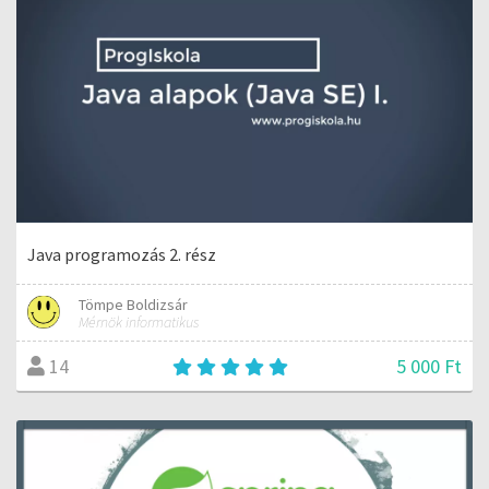
Java programozás 2. rész
Tömpe Boldizsár
Mérnök informatikus
5 000 Ft
14