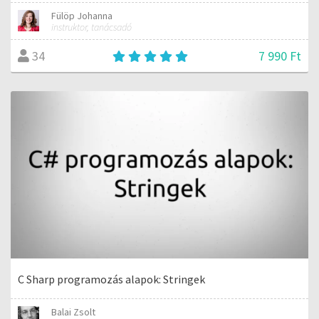
Fülöp Johanna
instruktor, tanácsadó
7 990 Ft
34
C Sharp programozás alapok: Stringek
Balai Zsolt