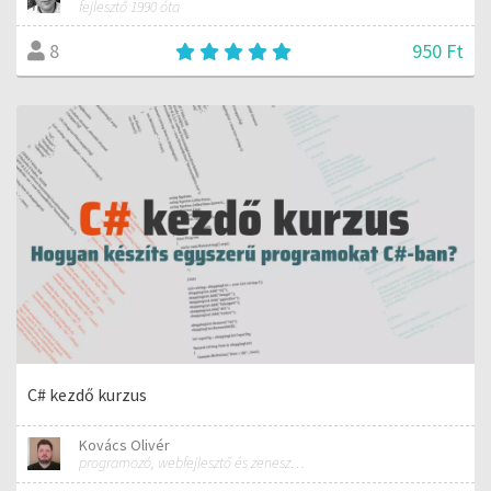
fejlesztő 1990 óta
950 Ft
8
C# kezdő kurzus
Kovács Olivér
programozó, webfejlesztő és zeneszerző