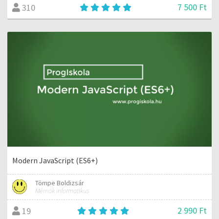
7 500 Ft
310
Modern JavaScript (ES6+)
Tömpe Boldizsár
Mérnök informatikus
2 990 Ft
19