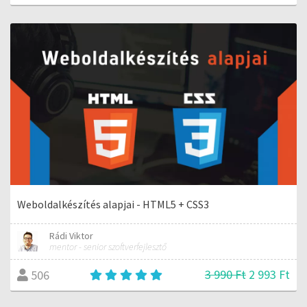
Weboldalkészítés alapjai - HTML5 + CSS3
Rádi Viktor
mentor - senior szoftverfejlesztő
3 990 Ft
2 993 Ft
506