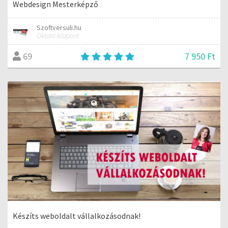
Webdesign Mesterképző
Szoftversuli.hu
Oktató központ
7 950 Ft
69
Készíts weboldalt vállalkozásodnak!