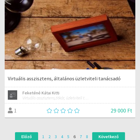
Virtuális asszisztens, általános üzletviteli tanácsadó
Feketéné Kátai Kitti
Virtuális asszisztens,titkár, üzletviteli tanácsadó
29 000 Ft
1
Előző
1
2
3
4
5
6
7
8
Következő