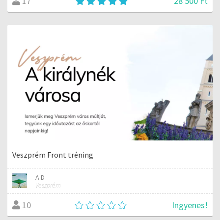
28 500 Ft
17
Veszprém Front tréning
A D
Veszprém
Ingyenes!
10