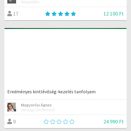
közgazdász
12 100 Ft
17
Eredményes kintlévőség-kezelés tanfolyam
Mogyorósi Ágnes
pénzügyi jövőtervező
24 990 Ft
0