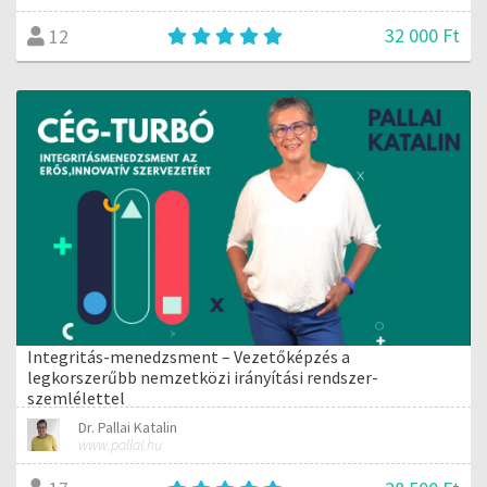
32 000 Ft
12
Integritás-menedzsment – Vezetőképzés a
legkorszerűbb nemzetközi irányítási rendszer-
szemlélettel
Dr. Pallai Katalin
www.pallai.hu