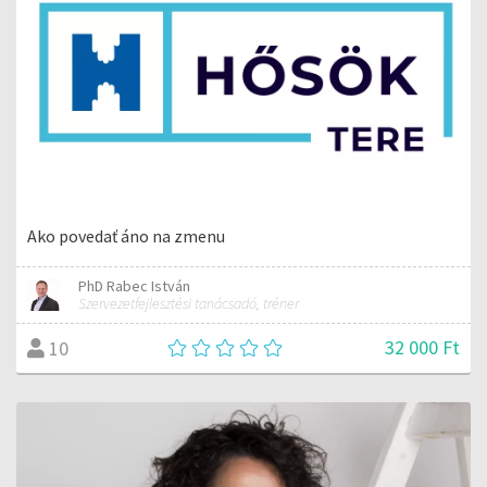
Ako povedať áno na zmenu
PhD Rabec István
Szervezetfejlesztési tanácsadó, tréner
32 000 Ft
10