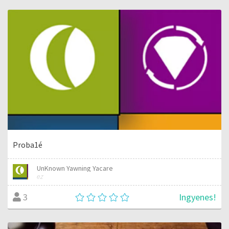
Proba1é
UnKnown Yawning Yacare
ez
Ingyenes!
3