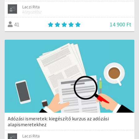
Laczi Rita
közgazdász
14 900 Ft
41
Adózási ismeretek: kiegészítő kurzus az adózási
alapismeretekhez
Laczi Rita