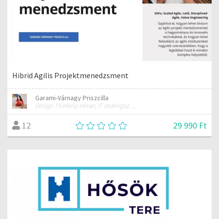
Hibrid Agilis Projektmenedzsment
Garami-Várnagy Priszcilla
Design Thinking tréner, IT vezérigazgató
29 990 Ft
12