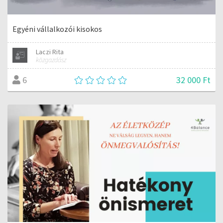
Egyéni vállalkozói kisokos
Laczi Rita
közgazdász
32 000 Ft
6