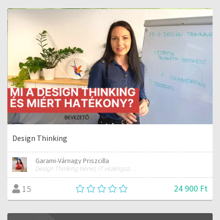
Design Thinking
Garami-Várnagy Priszcilla
Design Thinking tréner, IT vezérigazgató
24 900 Ft
15