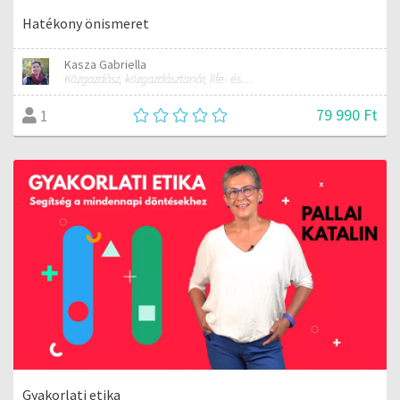
Hatékony önismeret
Kasza Gabriella
Közgazdász, közgazdásztanár, life- és business coach
79 990 Ft
1
Gyakorlati etika