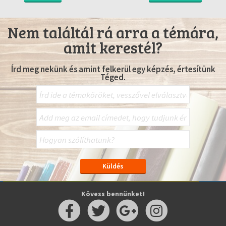
Nem találtál rá arra a témára,
amit kerestél?
Írd meg nekünk és amint felkerül egy képzés, értesítünk
Téged.
Kövess bennünket!