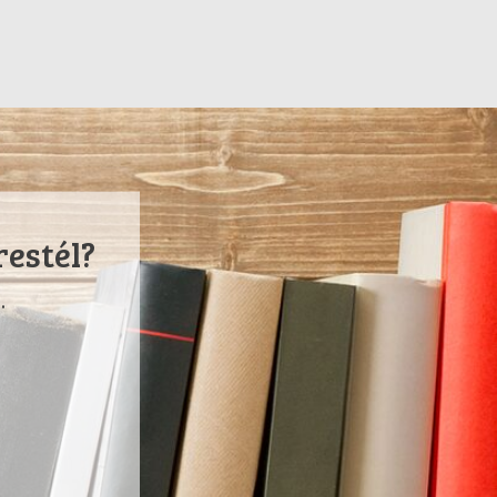
restél?
.