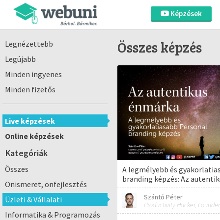
Képzések
Összes képzés
Legnézettebb
Legújabb
Minden ingyenes
Minden fizetős
Live képzések
Online képzések
Kategóriák
Összes
A legmélyebb és gyakorlatia
branding képzés: Az autenti
Önismeret, önfejlesztés
Szántó Péter
Üzleti & Vállalati
Productivity Hacker, Founder
Informatika & Programozás