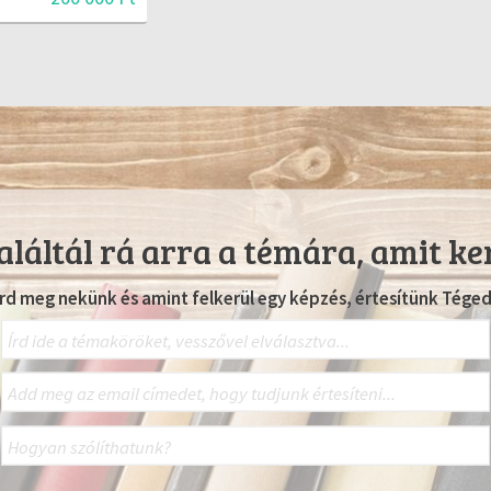
láltál rá arra a témára, amit ke
Írd meg nekünk és amint felkerül egy képzés, értesítünk Téged