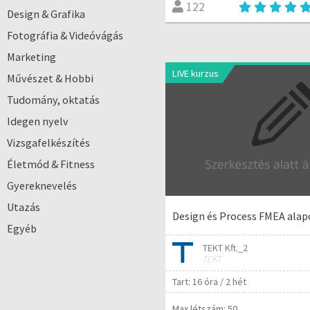
122
Design & Grafika
Fotográfia & Videóvágás
Marketing
LIVE kurzus
Művészet & Hobbi
Tudomány, oktatás
Idegen nyelv
Vizsgafelkészítés
Életmód & Fitness
Gyereknevelés
Utazás
Design és Process FMEA alap
Egyéb
TEKT Kft._2
TEKT
Tart: 16 óra / 2 hét
Max létszám: 50