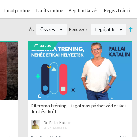
Tanulj online
Taníts online
Bejelentkezés
Regisztráció
Összes
Legújabb
Ár:
Rendezés:
LIVE kurzus
Dilemma tréning – izgalmas párbeszéd etikai
döntésekről
Dr. Pallai Katalin
www.pallai.hu