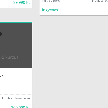
Tart: 30 perc
Indulás: f
29 990 Ft
Ingyenes!
ok
Indulás: Hamarosan
200 000 Ft