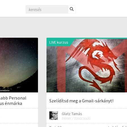
LIVE kurzus
sabb Personal
Szelídítsd meg a Gmail-sárkányt!
kus énmárka
Glatz Tamás
tréner / tanácsadó