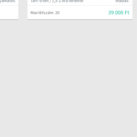
olyamatos
Tart: 6 hét / 1,5-2 óra hetente
Indulás:
39 000 Ft
Max létszám: 20