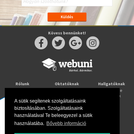
Kövess bennünket!
Rólunk
Oktatóknak
Hallgatóknak
Kapcsolat
Taníts online
Tanulj online
Oktatóink
Webuni blog
Képzések
Webuni Stúdió
A sütik segítenek szolgáltatásaink
biztosításában. Szolgáltatásaink
Info
használatával Te beleegyezel a sütik
Adatkezelési tájékoztató
ÁSZF
használatába.
Bővebb információ
Hirlevél adatkezelési tájékoztató
GYIK