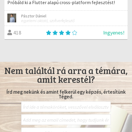
Próbáld ki a Flutter alapú cross-platform fejlesztést!
Pásztor Dániel
egyetemi oktató, szoftverfejlesztő
Ingyenes!
418
Nem találtál rá arra a témára,
amit kerestél?
Írd meg nekünk és amint felkerül egy képzés, értesítünk
Téged.