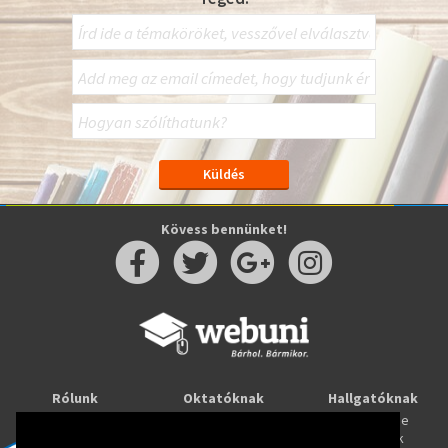
Kövess bennünket!
Rólunk
Oktatóknak
Hallgatóknak
Kapcsolat
Taníts online
Tanulj online
Oktatóink
Webuni blog
Képzések