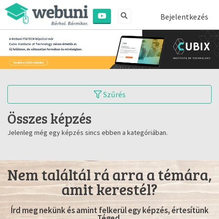
Bejelentkezés
Szűrés
Összes képzés
Jelenleg még egy képzés sincs ebben a kategóriában.
Nem találtál rá arra a témára,
amit kerestél?
Írd meg nekünk és amint felkerül egy képzés, értesítünk
Téged.