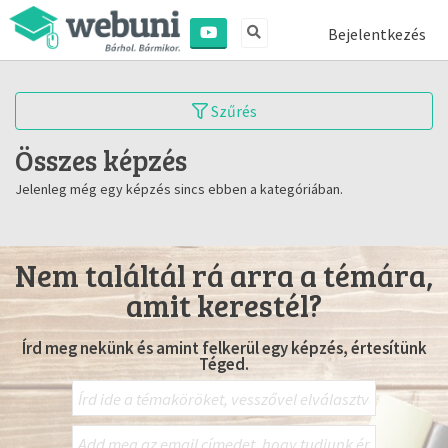
Bejelentkezés
Szűrés
Összes képzés
Jelenleg még egy képzés sincs ebben a kategóriában.
Nem találtál rá arra a témára,
amit kerestél?
Írd meg nekünk és amint felkerül egy képzés, értesítünk
Téged.