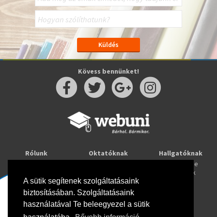
Kövess bennünket!
Rólunk
Oktatóknak
Hallgatóknak
Kapcsolat
Taníts online
Tanulj online
Oktatóink
Webuni blog
Képzések
Webuni Stúdió
A sütik segítenek szolgáltatásaink
biztosításában. Szolgáltatásaink
Info
használatával Te beleegyezel a sütik
Adatkezelési tájékoztató
ÁSZF