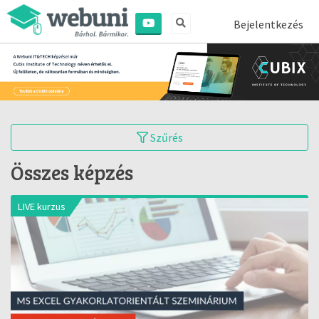
Bejelentkezés
Szűrés
Összes képzés
LIVE kurzus