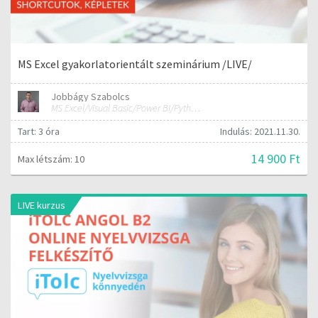
MS Excel gyakorlatorientált szeminárium /LIVE/
Jobbágy Szabolcs
MS Excel/Visual Basic/Power BI/Python adatelemzési szakértő
Tart: 3 óra
Indulás: 2021.11.30.
14 900 Ft
Max létszám: 10
LIVE kurzus