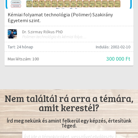
Kémiai folyamat technológia (Polimer) Szakirány
Egyetemi szint.
Dr. Szirmay Rókus PhD
Polimer-technológia és kémiai folyamat-technológia
Tart: 24 hónap
Indulás: 2002-02-10
300 000 Ft
Max létszám: 100
Nem találtál rá arra a témára,
amit kerestél?
Írd meg nekünk és amint felkerül egy képzés, értesítünk
Téged.