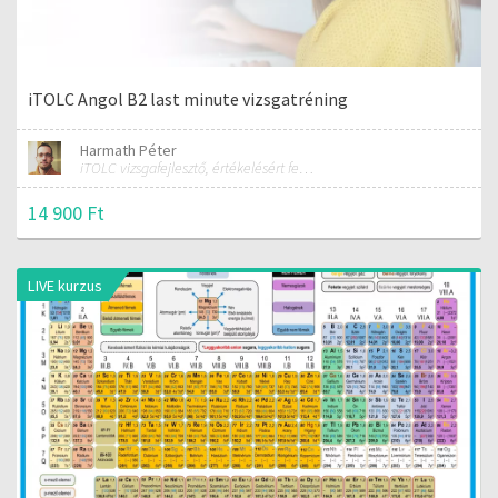
iTOLC Angol B2 last minute vizsgatréning
Harmath Péter
iTOLC vizsgafejlesztő, értékelésért felelős szakmai vezető
14 900 Ft
LIVE kurzus