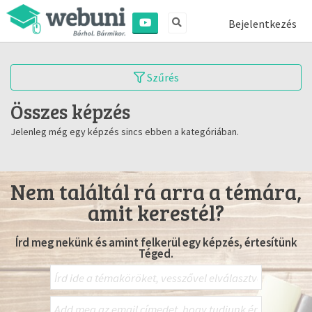
Bejelentkezés
Szűrés
Összes képzés
Jelenleg még egy képzés sincs ebben a kategóriában.
Nem találtál rá arra a témára,
amit kerestél?
Írd meg nekünk és amint felkerül egy képzés, értesítünk
Téged.