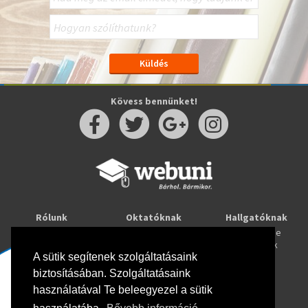
Kövess bennünket!
Rólunk
Oktatóknak
Hallgatóknak
Kapcsolat
Taníts online
Tanulj online
Oktatóink
Webuni blog
Képzések
Webuni Stúdió
A sütik segítenek szolgáltatásaink
biztosításában. Szolgáltatásaink
Info
használatával Te beleegyezel a sütik
Adatkezelési tájékoztató
ÁSZF