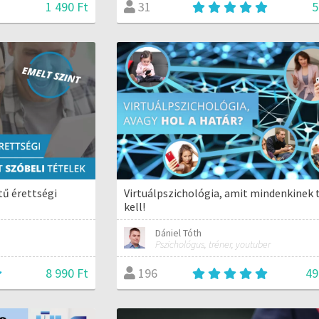
1 490 Ft
5
31
ű érettségi
Virtuálpszichológia, amit mindenkinek 
kell!
Dániel Tóth
Pszichológus, tréner, youtuber
8 990 Ft
49
196