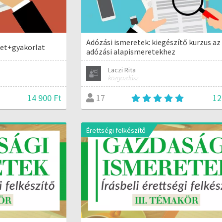
Adózási ismeretek: kiegészítő kurzus az
let+gyakorlat
adózási alapismeretekhez
Laczi Rita
közgazdász
14 900 Ft
12
17
Érettségi felkészítő