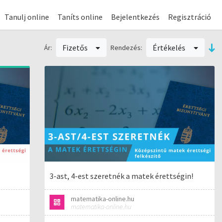
Tanulj online
Taníts online
Bejelentkezés
Regisztráció
Fizetős
Értékelés
Ár:
Rendezés:
3-ast, 4-est szeretnék a matek érettségin!
matematika-online.hu
matematika-online.hu