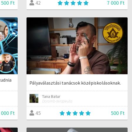
 500 Ft
7 000 Ft
42
tudnia
Pályaválasztási tanácsok középiskolásoknak.
Tana Batur
Doromb-terapeuta
 000 Ft
500 Ft
45