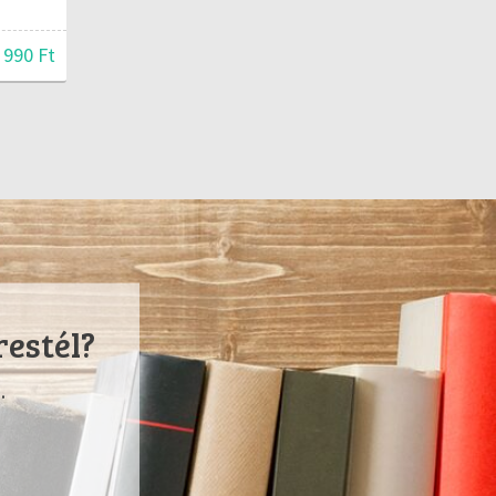
 990 Ft
restél?
.