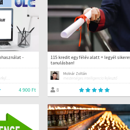
phasználat -
115 kredit egy félév alatt = legyél sikere
tanulásban!
Molnár Zoltán
Fizikus, matematikus, szoftverfejlesztő, oktató.
mesterséges intelligencia fejlesztő
4 900 Ft
8