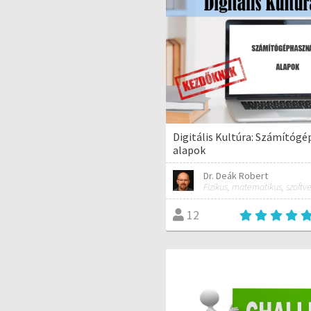
Digitális Kultúra: Számítógé
alapok
Dr. Deák Robert
12