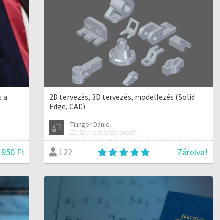
s a
2D tervezés, 3D tervezés, modellezés (Solid
Edge, CAD)
Tilinger Dániel
2D-3D modellezés oktató
950 Ft
Zárolva!
122