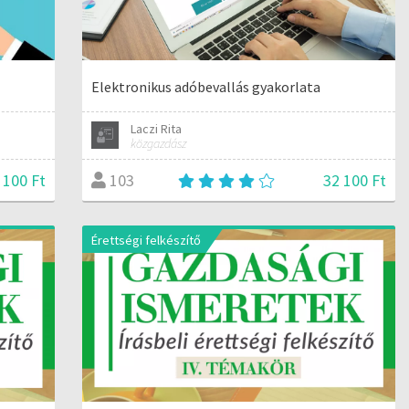
Elektronikus adóbevallás gyakorlata
Laczi Rita
közgazdász
 100 Ft
32 100 Ft
103
Érettségi felkészítő