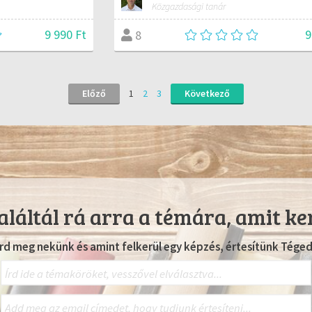
Közgazdasági tanár
9 990 Ft
9
8
Előző
1
2
3
Következő
láltál rá arra a témára, amit ke
Írd meg nekünk és amint felkerül egy képzés, értesítünk Téged