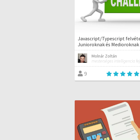
Javascript/Typescript felvéte
Junioroknak és Medioroknak
Molnár Zoltán
mesterséges intelligencia fej
9