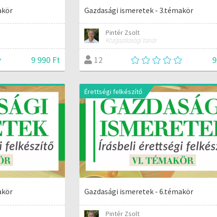
akör
Gazdasági ismeretek - 3.témakör
Pintér Zsolt
Közgazdasági tanár
9 990 Ft
9
12
Érettségi felkészítő
akör
Gazdasági ismeretek - 6.témakör
Pintér Zsolt