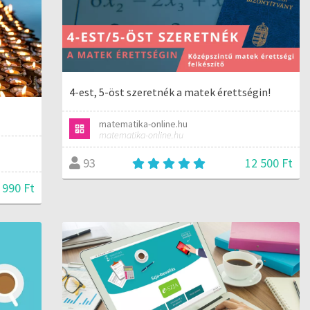
4-est, 5-öst szeretnék a matek érettségin!
matematika-online.hu
matematika-online.hu
12 500 Ft
93
 990 Ft