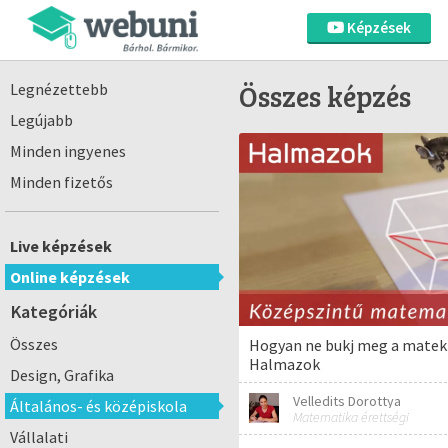
Képzések
Összes képzés
Legnézettebb
Legújabb
Minden ingyenes
Minden fizetős
Live képzések
Online képzések
Kategóriák
Összes
Hogyan ne bukj meg a matek 
Halmazok
Design, Grafika
Velledits Dorottya
Általános- és középiskola
Matematika érettségi
Vállalati