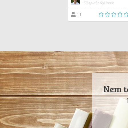
Közgazdasági tanár
11
Nem ta