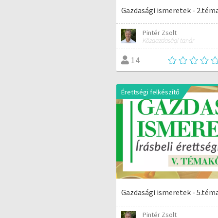
Gazdasági ismeretek - 2.tém
Pintér Zsolt
Közgazdasági tanár
14
Érettségi felkészítő
Gazdasági ismeretek - 5.tém
Pintér Zsolt