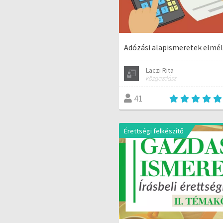
Adózási alapismeretek elmé
Laczi Rita
közgazdász
41
Érettségi felkészítő