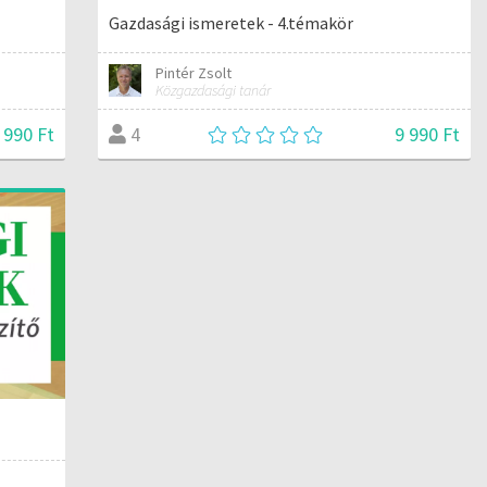
Gazdasági ismeretek - 4.témakör
Pintér Zsolt
Közgazdasági tanár
 990 Ft
9 990 Ft
4