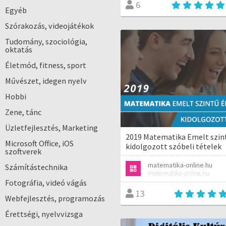
6
Egyéb
Szórakozás, videojátékok
Tudomány, szociológia,
oktatás
Életmód, fitness, sport
Művészet, idegen nyelv
Hobbi
Zene, tánc
Üzletfejlesztés, Marketing
2019 Matematika Emelt szint
Microsoft Office, iOS
kidolgozott szóbeli tételek
szoftverek
matematika-online.hu
Számítástechnika
matematika-online.hu
Fotográfia, videó vágás
13
Webfejlesztés, programozás
Érettségi, nyelvvizsga