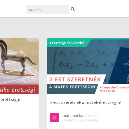
Érettségi felkészítő
érettségin -
2-est szeretnék a matek érettségin!
matematika-online.hu
matematika-online.hu