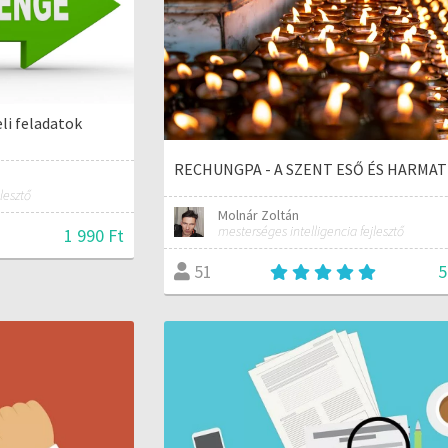
li feladatok
RECHUNGPA - A SZENT ESŐ ÉS HARMAT
lesztő
Molnár Zoltán
mesterséges intelligencia fejlesztő
1 990 Ft
5
51