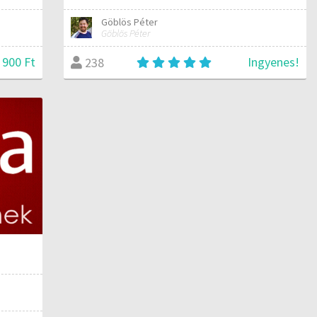
Göblös Péter
Göblös Péter
 900 Ft
Ingyenes!
238