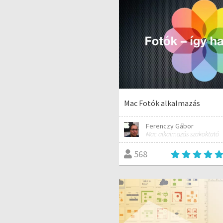
Mac Fotók alkalmazás
Ferenczy Gábor
Mac alkalmazás szakoktató
568