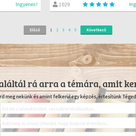
Ingyenes!
In
1029
Előző
1
2
3
4
5
Következő
láltál rá arra a témára, amit ke
Írd meg nekünk és amint felkerül egy képzés, értesítünk Téged