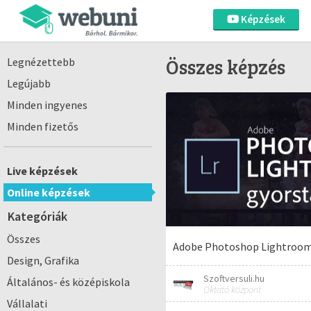
Képzések
Összes képzés
Legnézettebb
Legújabb
Minden ingyenes
Minden fizetős
Live képzések
Online képzések
Kategóriák
Összes
Adobe Photoshop Lightroom
Design, Grafika
Szoftversuli.hu
Általános- és középiskola
Oktató központ
Vállalati