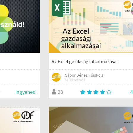
Az Excel gazdasági alkalmazásai
Gábor Dénes Főiskola
Felsőoktatás
Ingyenes!
4
28