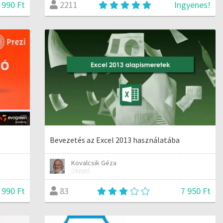
 990 Ft
Ingyenes!
2211
Bevezetés az Excel 2013 használatába
Kovalcsik Géza
Oktató
 990 Ft
7 950 Ft
83