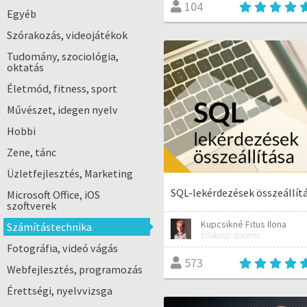
104
Egyéb
Szórakozás, videojátékok
Tudomány, szociológia,
oktatás
Életmód, fitness, sport
Művészet, idegen nyelv
Hobbi
Zene, tánc
Üzletfejlesztés, Marketing
SQL-lekérdezések összeállít
Microsoft Office, iOS
szoftverek
Kupcsikné Fitus Ilona
Számítástechnika
főiskolai docens
Fotográfia, videó vágás
573
Webfejlesztés, programozás
Érettségi, nyelvvizsga