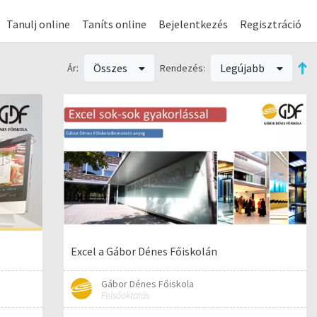
Tanulj online
Taníts online
Bejelentkezés
Regisztráció
Összes
Legújabb
Ár:
Rendezés:
Excel a Gábor Dénes Főiskolán
Gábor Dénes Főiskola
Felsőoktatás