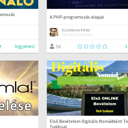
ramozás
A PHP-programozás alapjai
Esztelecki Péter
Mérnök informatikus
Ingyenes!
1
34
Első Bevételem Digitális Nomádként T
Tudással