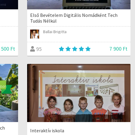
Első Bevételem Digitális Nomádként Tech
Tudás Nélkül
Ballai Brigitta
 500 Ft
7 900 Ft
95
ech
Interaktív iskola