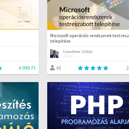
Microsoft operációs rendszerek testres
telepítése
Szandtner Zoltán
oktató
4 990 Ft
2
48