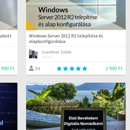
zabott
Windows Server 2012 R2 telepítése és
alapkonfigurálása
Szandtner Zoltán
oktató
 990 Ft
2 990 Ft
94