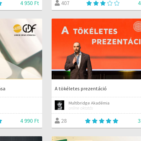
4 950 Ft
4
407
ása
A tökéletes prezentáció
Multibridge Akadémia
online oktatás
4 990 Ft
3
28