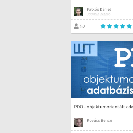
Patkós Dániel
Joomla oktató
52
PDO - objektumorientált ad
Kovács Bence