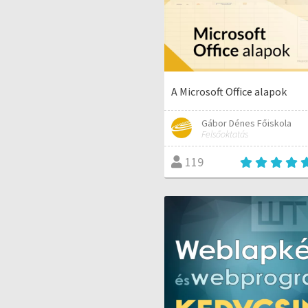
A Microsoft Office alapok
Gábor Dénes Főiskola
Felsőoktatás
119