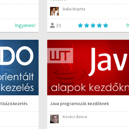
Ballai Brigitta
Ingyenes!
9
35
atbáziskezelés
Java programozás kezdőknek
Kovács Bence