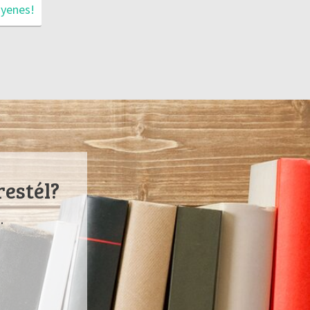
gyenes!
restél?
.