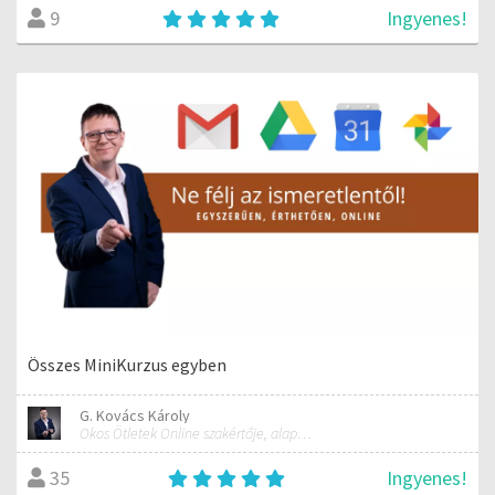
Ingyenes!
9
Összes MiniKurzus egyben
G. Kovács Károly
Okos Ötletek Online szakértője, alapítója
Ingyenes!
35