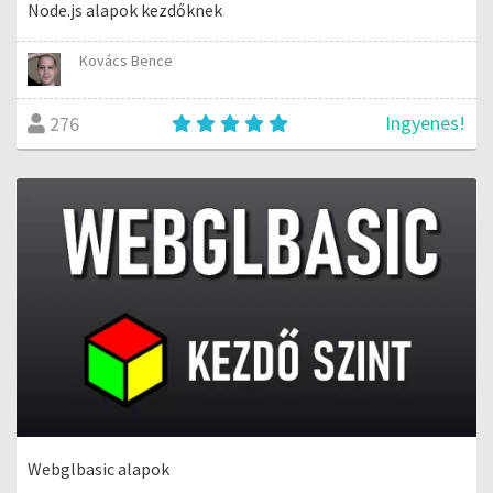
Node.js alapok kezdőknek
Kovács Bence
Ingyenes!
276
Webglbasic alapok