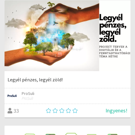
Legyél pénzes, legyél zöld!
ProSuli
ProSuli
Ingyenes!
33