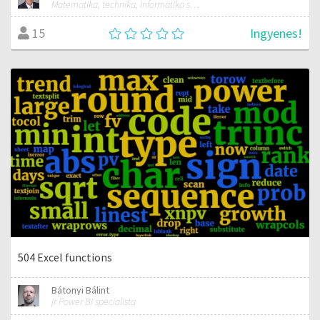
Matematika, technika, informatika szakos általános iskolai tanár; mentorpedagógus, mestertanár
Ingyenes!
15
504 Excel functions
Bátonyi Bálint
jr Power BI specialista