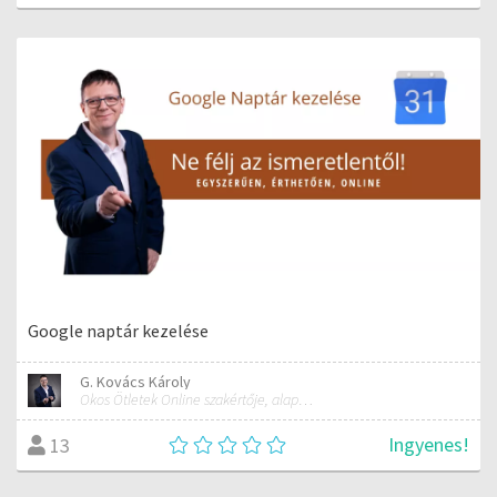
Google naptár kezelése
G. Kovács Károly
Okos Ötletek Online szakértője, alapítója
Ingyenes!
13