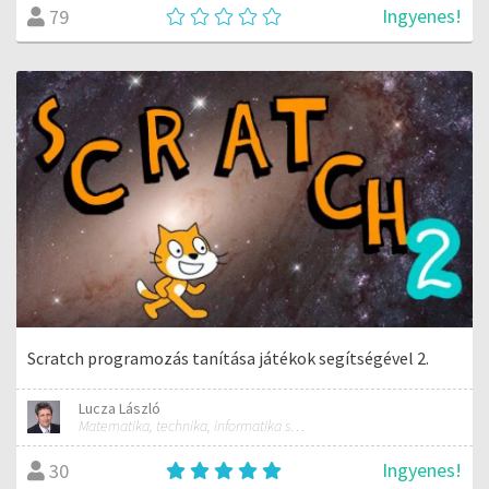
Ingyenes!
79
Scratch programozás tanítása játékok segítségével 2.
Lucza László
Matematika, technika, informatika szakos általános iskolai tanár; mentorpedagógus, mestertanár
Ingyenes!
30