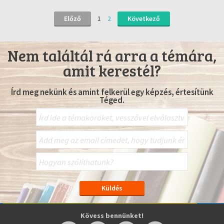
Előző
1
2
Következő
Nem találtál rá arra a témára,
amit kerestél?
Írd meg nekünk és amint felkerül egy képzés, értesítünk
Téged.
Kövess bennünket!