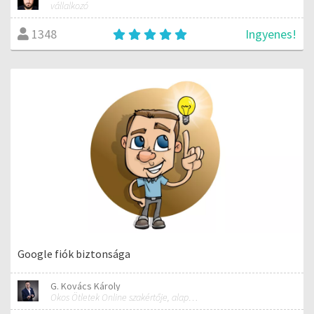
vállalkozó
Ingyenes!
1348
Google fiók biztonsága
G. Kovács Károly
Okos Ötletek Online szakértője, alapítója