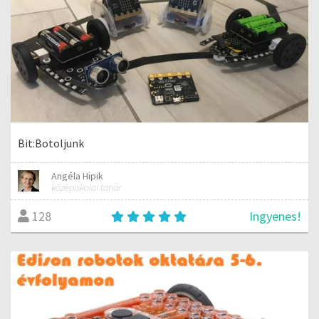
Bit:Botoljunk
Angéla Hipik
középiskolai tanár
Ingyenes!
128