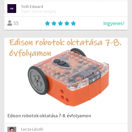
Toth Edward
Open Source Hungary
Ingyenes!
55
Edison robotok oktatása 7-8. évfolyamon
Lucza László