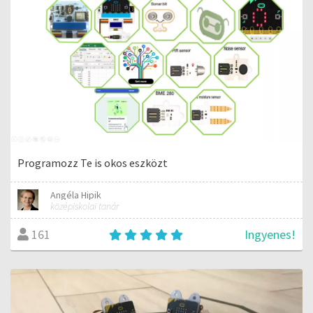
Programozz Te is okos eszközt
Angéla Hipik
középiskolai tanár
Ingyenes!
161