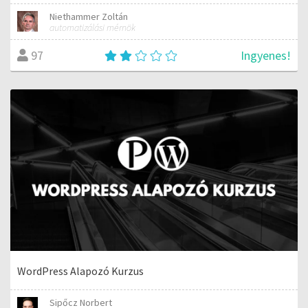
Niethammer Zoltán
automatizálási mérnök
Ingyenes!
97
WordPress Alapozó Kurzus
Sipőcz Norbert