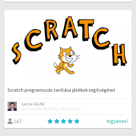
Scratch programozás tanítása játékok segítségével
Lucza László
Matematika, technika, informatika szakos általános iskolai tanár; mentorpedagógus, mestertanár
Ingyenes!
167