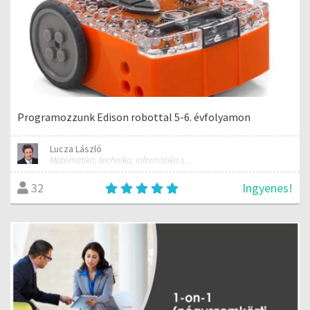
Programozzunk Edison robottal 5-6. évfolyamon
Lucza László
Matematika, technika, informatika szakos általános iskolai tanár; mentorpedagógus, mestertanár
Ingyenes!
32