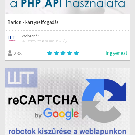
Barion - kártyaelfogadás
Webtanár
webmesterek online iskolája
Ingyenes!
288