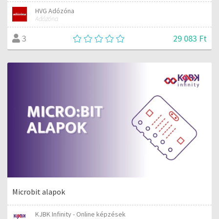
HVG Adózóna
Adózóna
29 083 Ft
3
Microbit alapok
KJBK Infinity - Online képzések