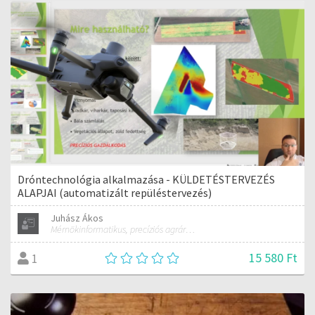
Dróntechnológia alkalmazása - KÜLDETÉSTERVEZÉS
ALAPJAI (automatizált repüléstervezés)
Juhász Ákos
Mérnökinformatikus, precíziós agrárgazdálkodási szakmérnök, hivatásos ipari drónpilóta
15 580 Ft
1