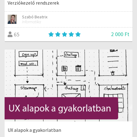
Verziókezelő rendszerek
Szabó Beatrix
Informatika
2 000 Ft
65
UX alapok a gyakorlatban