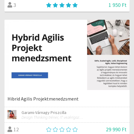
1 950 Ft
3
Hibrid Agilis Projektmenedzsment
Garami-Várnagy Priszcilla
Design Thinking tréner, IT vezérigazgató
29 990 Ft
12