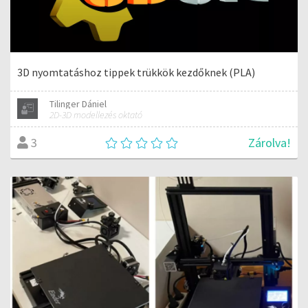
3D nyomtatáshoz tippek trükkök kezdőknek (PLA)
Tilinger Dániel
2D-3D modellezés oktató
Zárolva!
3