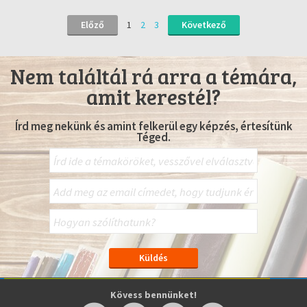
Előző
1
2
3
Következő
Nem találtál rá arra a témára,
amit kerestél?
Írd meg nekünk és amint felkerül egy képzés, értesítünk
Téged.
Kövess bennünket!