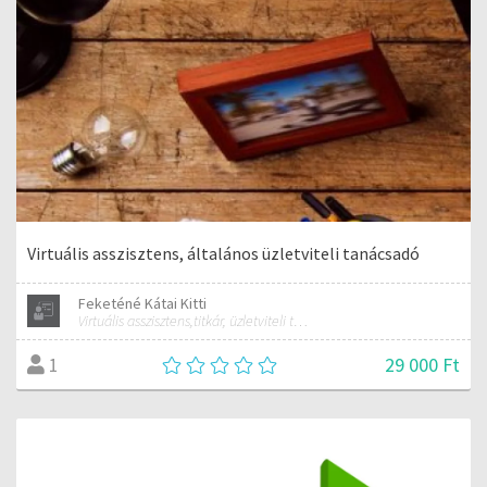
Virtuális asszisztens, általános üzletviteli tanácsadó
Feketéné Kátai Kitti
Virtuális asszisztens,titkár, üzletviteli tanácsadó
29 000 Ft
1