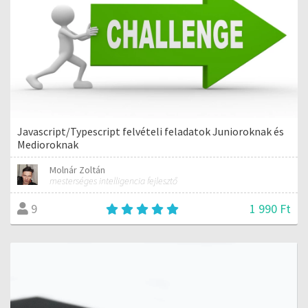
Javascript/Typescript felvételi feladatok Junioroknak és
Medioroknak
Molnár Zoltán
mesterséges intelligencia fejlesztő
1 990 Ft
9