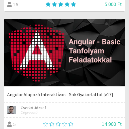
5 000 Ft
16
Angular Alapozó Interaktívan - Sok Gyakorlattal [v17]
Cserkó József
Cégvezető
14 900 Ft
5