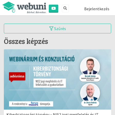
Bejelentkezés
Szűrés
Összes képzés
Kiberbiztonsági törvény – NIS2 jogi megfelelés és IT