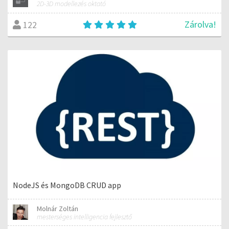
2D-3D modellezés oktató
Zárolva!
122
NodeJS és MongoDB CRUD app
Molnár Zoltán
mesterséges intelligencia fejlesztő