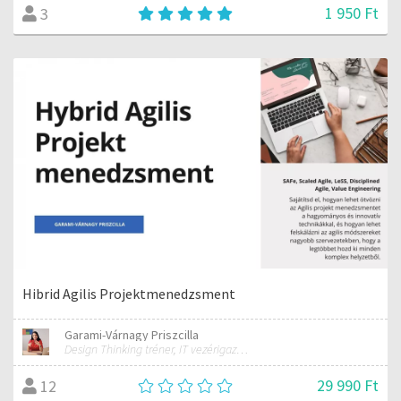
1 950 Ft
3
Hibrid Agilis Projektmenedzsment
Garami-Várnagy Priszcilla
Design Thinking tréner, IT vezérigazgató
29 990 Ft
12