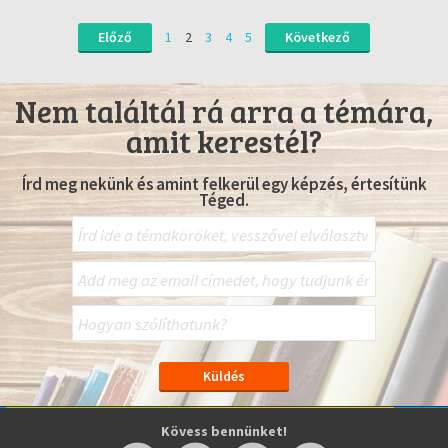
Előző
1
2
3
4
5
Következő
Nem találtál rá arra a témára,
amit kerestél?
Írd meg nekünk és amint felkerül egy képzés, értesítünk
Téged.
Kövess bennünket!