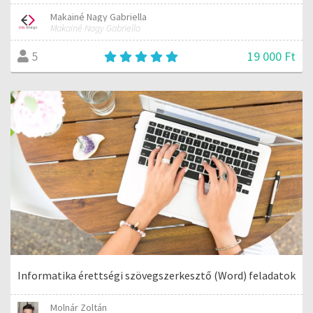
Makainé Nagy Gabriella
Makainé Nagy Gabriella
19 000 Ft
5
Informatika érettségi szövegszerkesztő (Word) feladatok
Molnár Zoltán