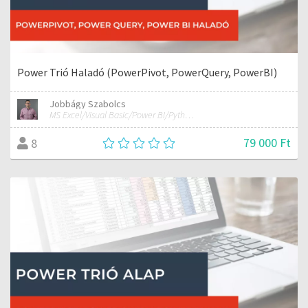
Power Trió Haladó (PowerPivot, PowerQuery, PowerBI)
Jobbágy Szabolcs
MS Excel/Visual Basic/Power BI/Python adatelemzési szakértő
79 000 Ft
8