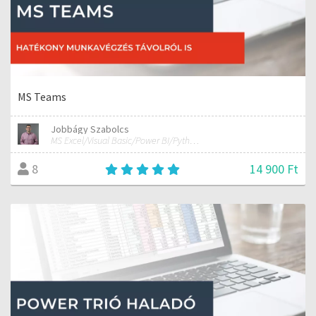
MS Teams
Jobbágy Szabolcs
MS Excel/Visual Basic/Power BI/Python adatelemzési szakértő
14 900 Ft
8