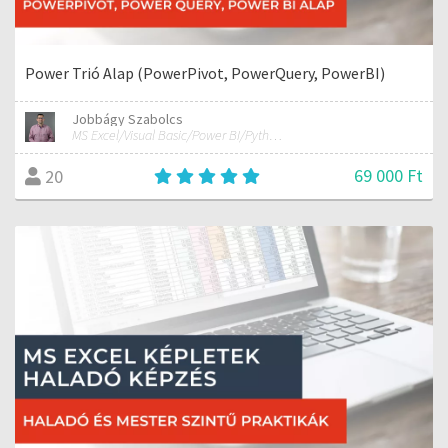
Power Trió Alap (PowerPivot, PowerQuery, PowerBI)
Jobbágy Szabolcs
MS Excel/Visual Basic/Power BI/Python adatelemzési szakértő
69 000 Ft
20