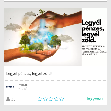
Legyél pénzes, legyél zöld!
ProSuli
ProSuli
Ingyenes!
33