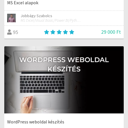
MS Excel alapok
Jobbágy Szabolcs
MS Excel/Visual Basic/Power BI/Python adatelemzési szakértő
29 000 Ft
95
WordPress weboldal készítés