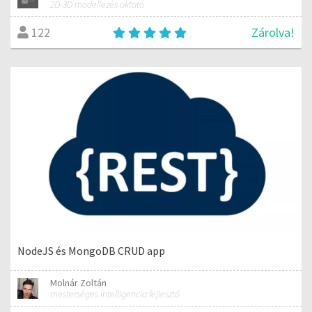
2D-3D modellezés oktató
Zárolva!
122
NodeJS és MongoDB CRUD app
Molnár Zoltán
mesterséges intelligencia fejlesztő