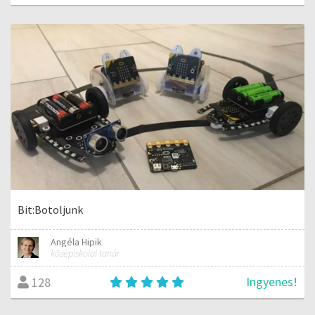
Bit:Botoljunk
Angéla Hipik
középiskolai tanár
Ingyenes!
128