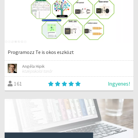
Programozz Te is okos eszközt
Angéla Hipik
középiskolai tanár
Ingyenes!
161