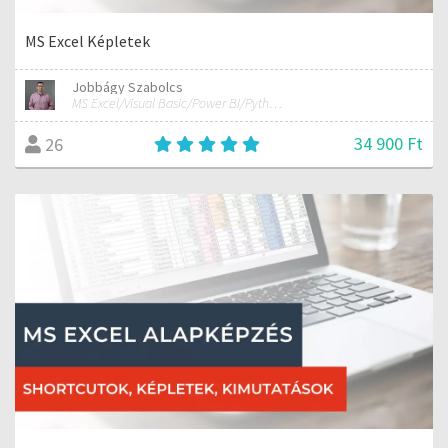
MS Excel Képletek
Jobbágy Szabolcs
MS Excel/Visual Basic/Power BI/Python adatelemzési szakértő
34 900 Ft
26