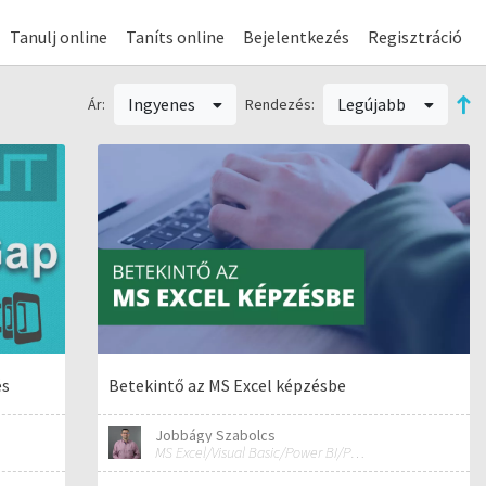
Tanulj online
Taníts online
Bejelentkezés
Regisztráció
Ingyenes
Legújabb
Ár:
Rendezés:
és
Betekintő az MS Excel képzésbe
Jobbágy Szabolcs
MS Excel/Visual Basic/Power BI/Python adatelemzési szakértő