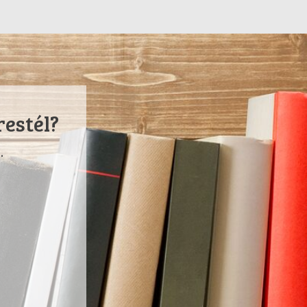
restél?
.