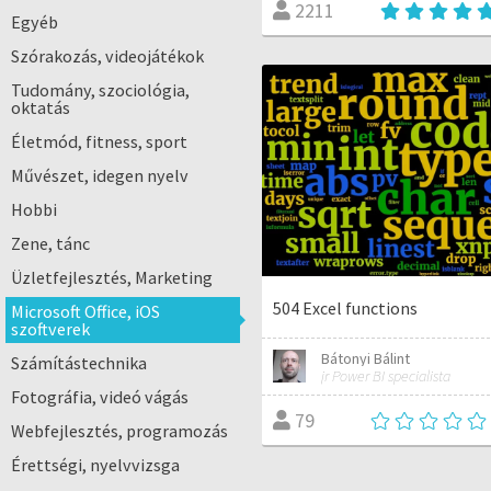
2211
Egyéb
Szórakozás, videojátékok
Tudomány, szociológia,
oktatás
Életmód, fitness, sport
Művészet, idegen nyelv
Hobbi
Zene, tánc
Üzletfejlesztés, Marketing
504 Excel functions
Microsoft Office, iOS
szoftverek
Bátonyi Bálint
Számítástechnika
jr Power BI specialista
Fotográfia, videó vágás
79
Webfejlesztés, programozás
Érettségi, nyelvvizsga