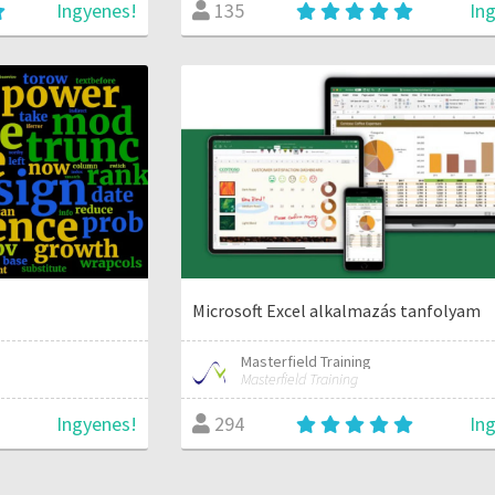
Ingyenes!
In
135
Microsoft Excel alkalmazás tanfolyam
Masterfield Training
Masterfield Training
Ingyenes!
In
294