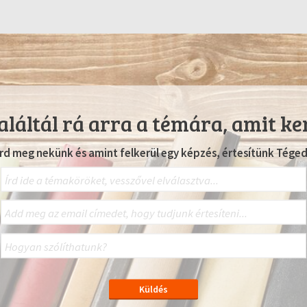
láltál rá arra a témára, amit ke
Írd meg nekünk és amint felkerül egy képzés, értesítünk Téged