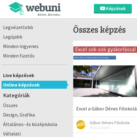
Képzések
Összes képzés
Legnézettebb
Legújabb
Minden ingyenes
Minden fizetős
Live képzések
Online képzések
Kategóriák
Összes
Excel a Gábor Dénes Főiskol
Design, Grafika
Gábor Dénes Főiskola
Általános- és középiskola
Felsőoktatás
Vállalati