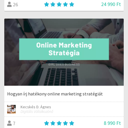
24 990 Ft
26
Hogyan írj hatékony online marketing stratégiát
Kecskés D. Ágnes
Digitális Vállalkozónő
8 990 Ft
7