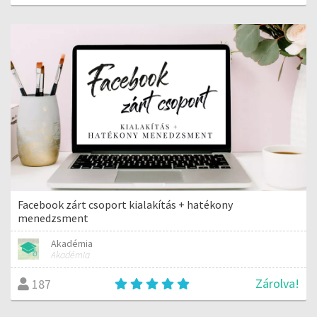
Facebook zárt csoport kialakítás + hatékony
menedzsment
Akadémia
Akadémia
Zárolva!
187