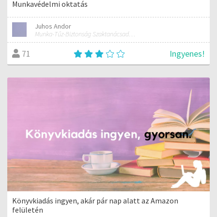
Munkavédelmi oktatás
Juhos Andor
Munka-Tűz-Biztonság Szaktanácsadó Iroda
Ingyenes!
71
Könyvkiadás ingyen, akár pár nap alatt az Amazon
felületén