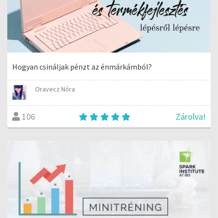
Hogyan csináljak pénzt az énmárkámból?
Oravecz Nóra
Zárolva!
106