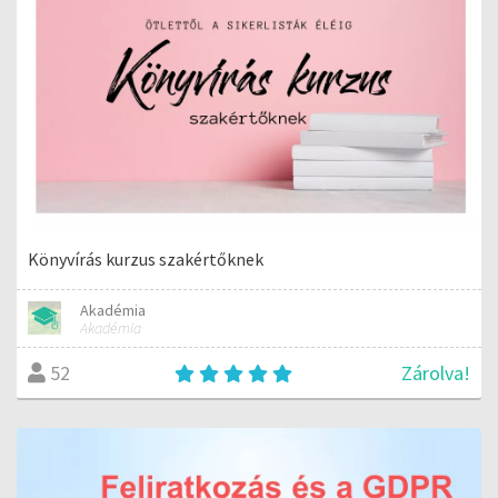
Könyvírás kurzus szakértőknek
Akadémia
Akadémia
Zárolva!
52