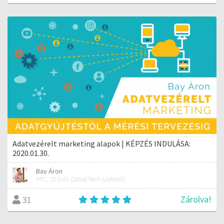
Adatvezérelt marketing alapok | KÉPZÉS INDULÁSA:
2020.01.30.
Bay Áron
PPC, SEO és Data&Tech szakértő
Zárolva!
31