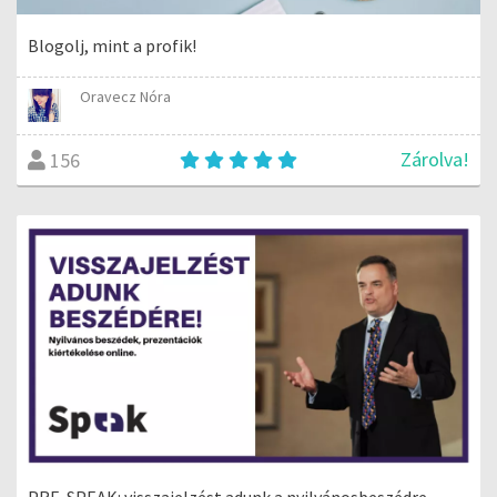
Blogolj, mint a profik!
Oravecz Nóra
Zárolva!
156
PRE-SPEAK: visszajelzést adunk a nyilvánosbeszédre,