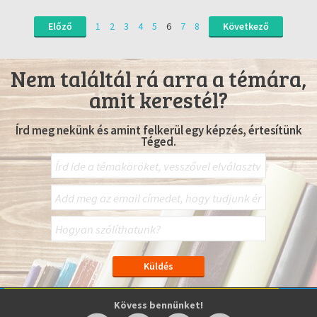
Előző
1
2
3
4
5
6
7
8
Következő
Nem találtál rá arra a témára,
amit kerestél?
Írd meg nekünk és amint felkerül egy képzés, értesítünk
Téged.
Kövess bennünket!