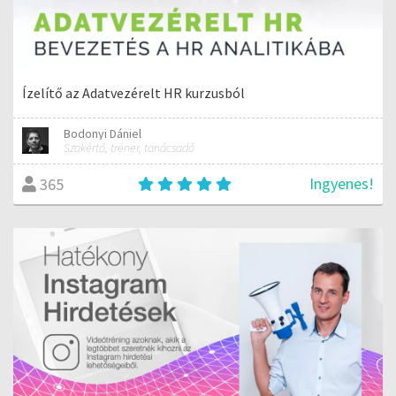
Ízelítő az Adatvezérelt HR kurzusból
Bodonyi Dániel
Szakértő, tréner, tanácsadó
Ingyenes!
365