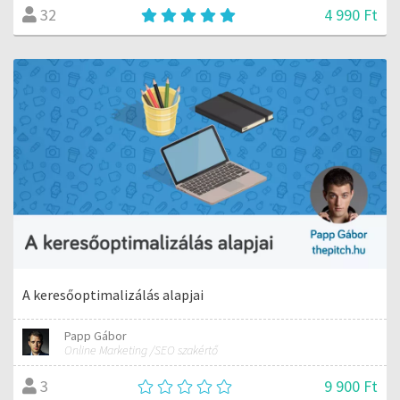
4 990 Ft
32
A keresőoptimalizálás alapjai
Papp Gábor
Online Marketing /SEO szakértő
9 900 Ft
3