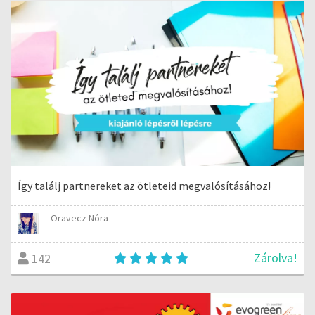
Így találj partnereket az ötleteid megvalósításához!
Oravecz Nóra
Zárolva!
142