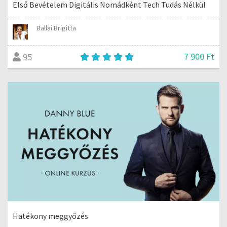
Első Bevételem Digitális Nomádként Tech Tudás Nélkül
Ballai Brigitta
7 900 Ft
95
Hatékony meggyőzés