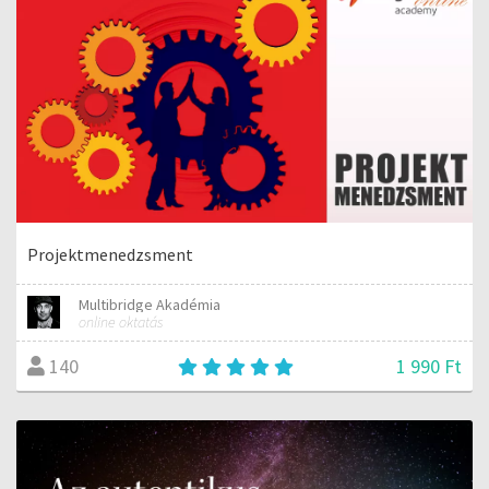
Projektmenedzsment
Multibridge Akadémia
online oktatás
1 990 Ft
140