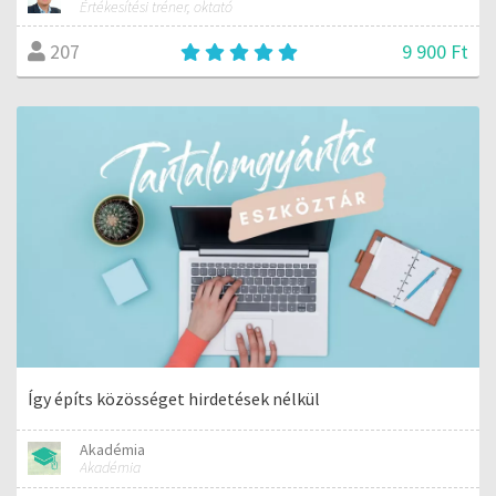
Értékesítési tréner, oktató
9 900 Ft
207
Így építs közösséget hirdetések nélkül
Akadémia
Akadémia