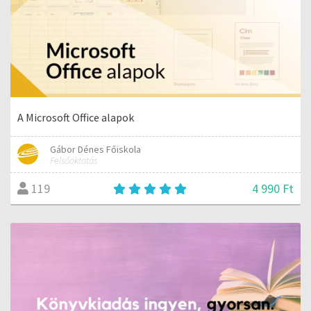
A Microsoft Office alapok
Gábor Dénes Főiskola
Felsőoktatás
4 990 Ft
119