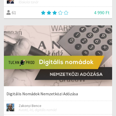
főiskolai tanár
4 990 Ft
61
Digitális Nomádok Nemzetközi Adózása
Zakonyi Bence
Kutató, író, digitális nomád