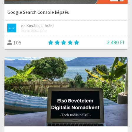
Google Search Console képzés
dr. Kovács t Lóránt
kovacslorant.hu
2 490 Ft
105