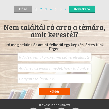
Előző
1
2
3
4
5
6
7
Következő
Nem találtál rá arra a témára,
amit kerestél?
Írd meg nekünk és amint felkerül egy képzés, értesítünk
Téged.
Kövess bennünket!