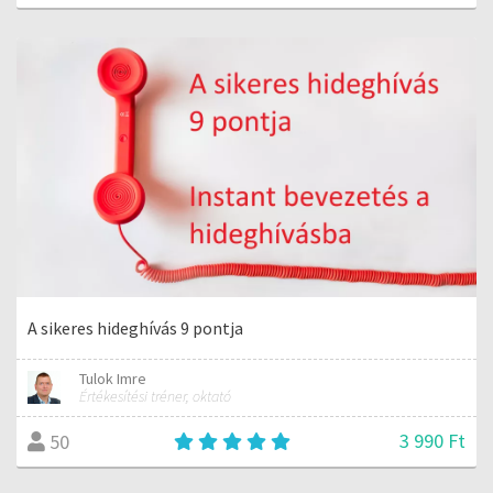
A sikeres hideghívás 9 pontja
Tulok Imre
Értékesítési tréner, oktató
3 990 Ft
50