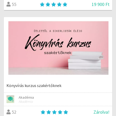
19 900 Ft
55
Könyvírás kurzus szakértőknek
Akadémia
Akadémia
Zárolva!
52