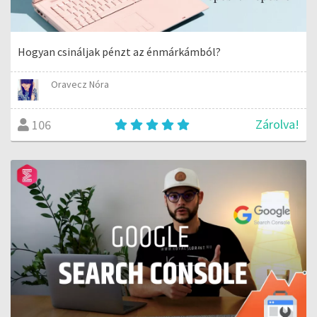
Hogyan csináljak pénzt az énmárkámból?
Oravecz Nóra
Zárolva!
106