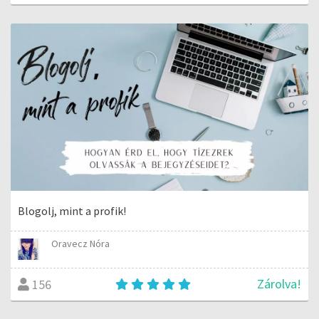
Blogolj, mint a profik!
Oravecz Nóra
Zárolva!
156