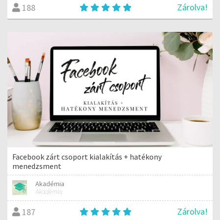
Zárolva!
188
Facebook zárt csoport kialakítás + hatékony
menedzsment
Akadémia
Akadémia
Zárolva!
187