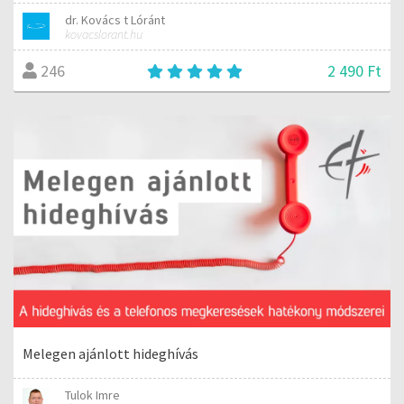
dr. Kovács t Lóránt
kovacslorant.hu
2 490 Ft
246
Melegen ajánlott hideghívás
Tulok Imre