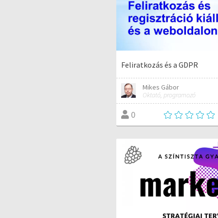
Feliratkozás és a GDPR
Mikes Gábor
Oktató, programozó
0