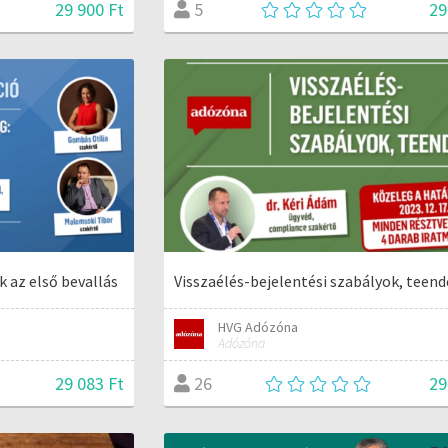
29 900 Ft
29
5
 az első bevallás
Visszaélés-bejelentési szabályok, teen
HVG Adózóna
Adózóna
29 083 Ft
29
26