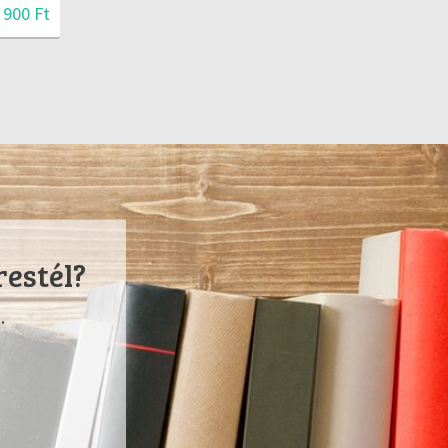
 900 Ft
restél?
.