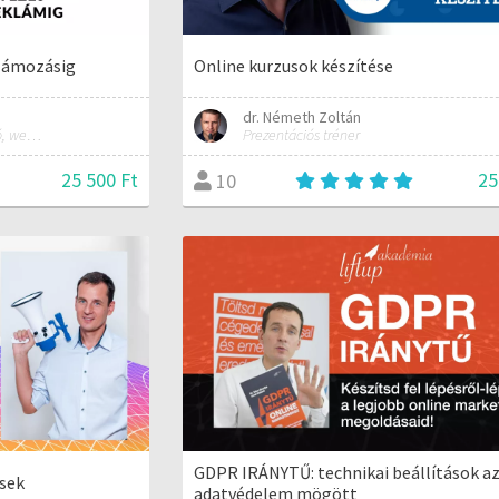
klámozásig
Online kurzusok készítése
dr. Németh Zoltán
marketinges, SEO tanácsadó, webdesigner
Prezentációs tréner
25 500 Ft
25
10
GDPR IRÁNYTŰ: technikai beállítások a
sek
adatvédelem mögött