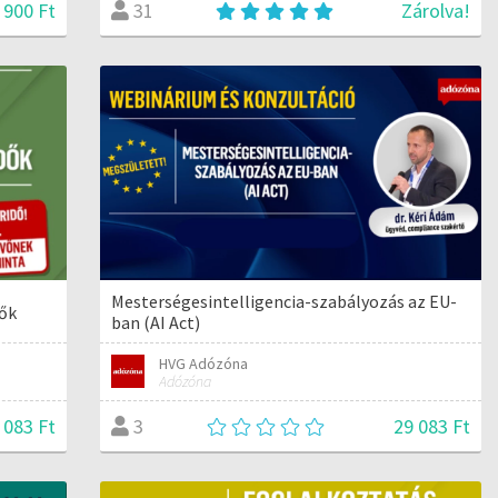
 900 Ft
Zárolva!
31
Mesterségesintelligencia-szabályozás az EU-
dők
ban (AI Act)
HVG Adózóna
Adózóna
 083 Ft
29 083 Ft
3