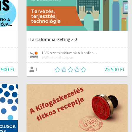
Tartalommarketing 3.0
HVG szemináriumok & konferenciák
HVG oktatói csoport
 900 Ft
25 500 Ft
1