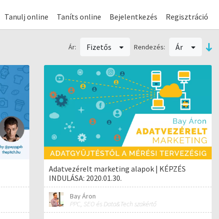
Tanulj online
Taníts online
Bejelentkezés
Regisztráció
Fizetős
Ár
Ár:
Rendezés:
Adatvezérelt marketing alapok | KÉPZÉS
INDULÁSA: 2020.01.30.
Bay Áron
PPC, SEO és Data&Tech szakértő