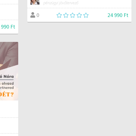
pénzügyi jövőtervező
24 990 Ft
0
 990 Ft