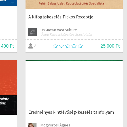
A Kifogáskezelés Titkos Receptje
UnKnown Vast Vulture
Üzleti Kapcsolatépítés Specialista
 400 Ft
25 000 Ft
4
Eredményes kintlévőség-kezelés tanfolyam
z
Mogyorósi Ágnes