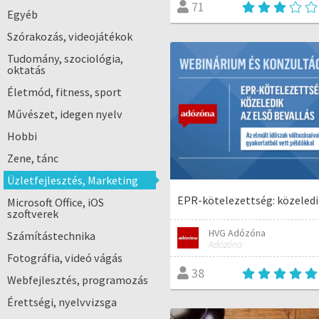
71
Egyéb
Szórakozás, videojátékok
Tudomány, szociológia,
oktatás
Életmód, fitness, sport
Művészet, idegen nyelv
Hobbi
Zene, tánc
Üzletfejlesztés, Marketing
EPR-kötelezettség: közeledik
Microsoft Office, iOS
szoftverek
HVG Adózóna
Számítástechnika
Adózóna
Fotográfia, videó vágás
38
Webfejlesztés, programozás
Érettségi, nyelvvizsga