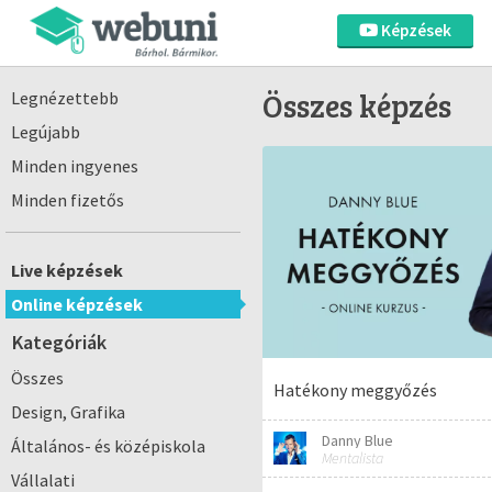
Képzések
Összes képzés
Legnézettebb
Legújabb
Minden ingyenes
Minden fizetős
Live képzések
Online képzések
Kategóriák
Összes
Hatékony meggyőzés
Design, Grafika
Danny Blue
Általános- és középiskola
Mentalista
Vállalati