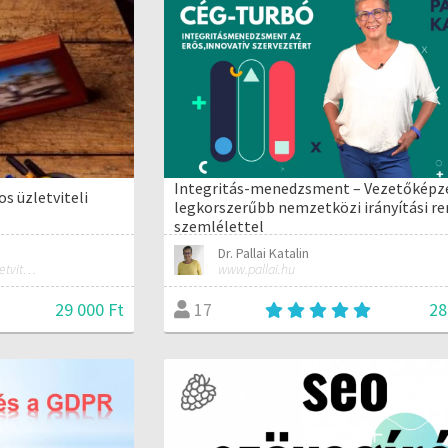
Integritás-menedzsment – Vezetőképz
os üzletviteli
legkorszerűbb nemzetközi irányítási re
szemlélettel
Dr. Pallai Katalin
Virtuális asszisztens,titkár, üzletviteli tanácsadó
www.pallai.hu
29 000 Ft
28
17