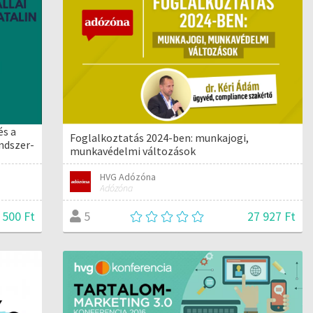
és a
Foglalkoztatás 2024-ben: munkajogi,
ndszer-
munkavédelmi változások
HVG Adózóna
Adózóna
 500 Ft
27 927 Ft
5