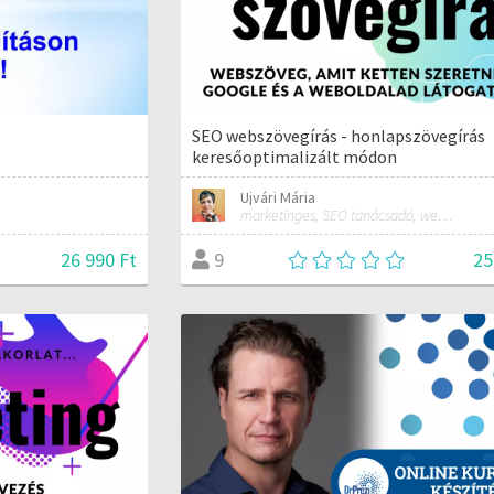
SEO webszövegírás - honlapszövegírás
keresőoptimalizált módon
Ujvári Mária
marketinges, SEO tanácsadó, webdesigner
26 990 Ft
25
9