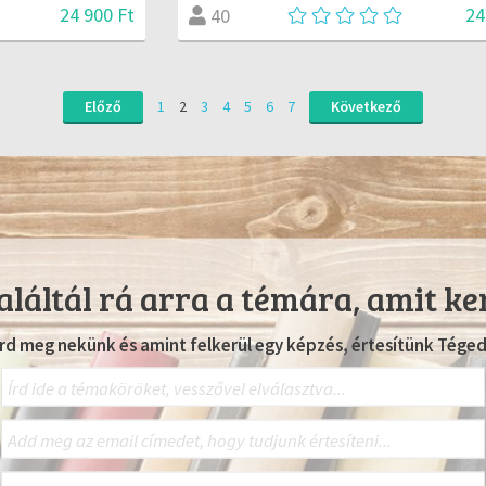
24 900 Ft
24
40
Előző
1
2
3
4
5
6
7
Következő
láltál rá arra a témára, amit ke
Írd meg nekünk és amint felkerül egy képzés, értesítünk Téged