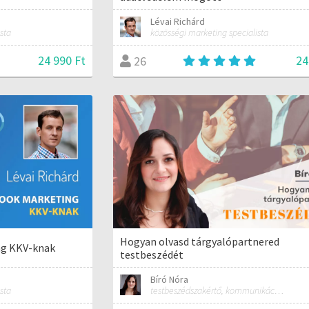
Lévai Richárd
sta
közösségi marketing specialista
24 990 Ft
24
26
Hogyan olvasd tárgyalópartnered
ng KKV-knak
testbeszédét
Bíró Nóra
sta
testbeszédszakértő, kommunikációs szakember