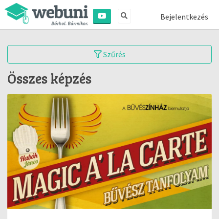
Bejelentkezés
Szűrés
Összes képzés