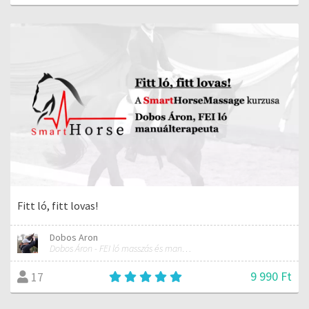
Fitt ló, fitt lovas!
Dobos Aron
Dobos Áron - FEI ló masszás és manuálterapeuta
9 990 Ft
17