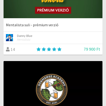
Mentalista suli - prémium verzió
Danny Blue
Mentalista
79 900 Ft
14