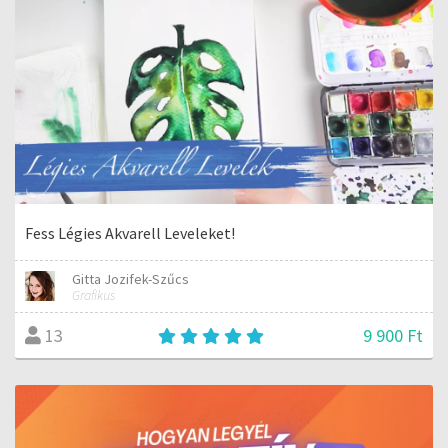
Fess Légies Akvarell Leveleket!
Gitta Jozifek-Szűcs
Grafikus
9 900 Ft
13