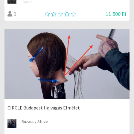
Oktató
11 500 Ft
9
CIRCLE Budapest Hajvágás Elmélet
Buzássy Steve