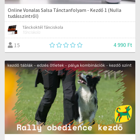
Online Vonalas Salsa Tánctanfolyam - Kezdő 1 (Nulla
tudásszintről)
Tánckoktél Tánciskola
Tánciskola
4 990 Ft
15