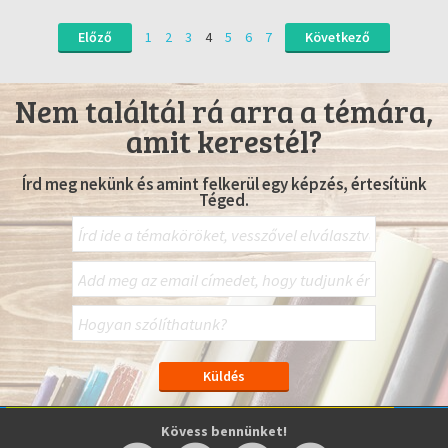
Előző
1
2
3
4
5
6
7
Következő
Nem találtál rá arra a témára,
amit kerestél?
Írd meg nekünk és amint felkerül egy képzés, értesítünk
Téged.
Kövess bennünket!