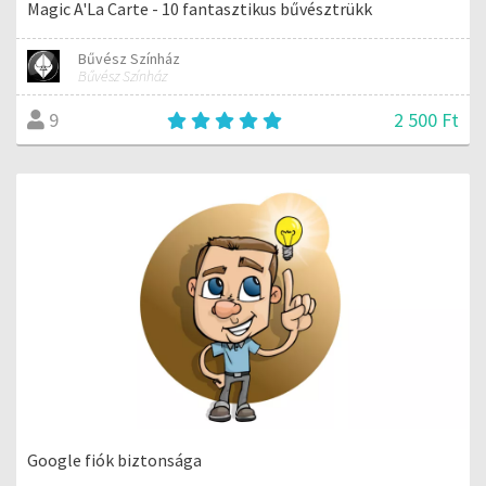
Magic A'La Carte - 10 fantasztikus bűvésztrükk
Bűvész Színház
Bűvész Színház
2 500 Ft
9
Google fiók biztonsága