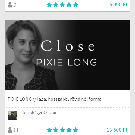
5 990 Ft
9
PIXIE LONG // laza, hosszabb, rövid női forma
Hortobágyi Kászon
Oktató
13 500 Ft
11