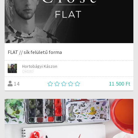
FLAT // sík felületű forma
Hortobágyi Kászon
Oktató
11 500 Ft
14