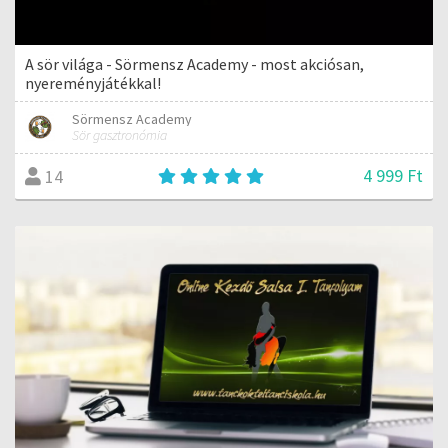
A sör világa - Sörmensz Academy - most akciósan,
nyereményjátékkal!
Sörmensz Academy
Sör gasztronómia
4 999 Ft
14