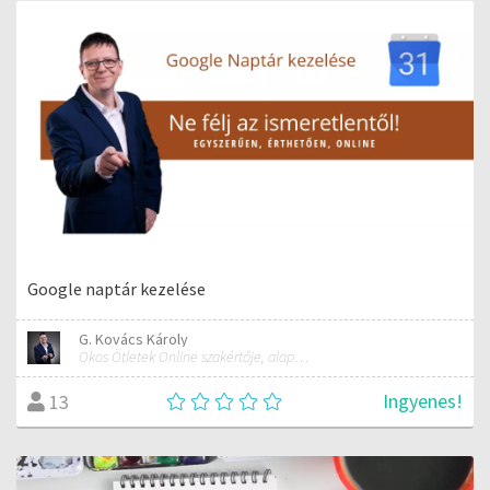
Google naptár kezelése
G. Kovács Károly
Okos Ötletek Online szakértője, alapítója
Ingyenes!
13