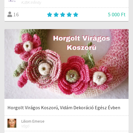
KJBK Infinity
5 000 Ft
16
Horgolt Virágos Koszorú, Vidám Dekoráció Egész Évben
Liliom Emese
Vágó