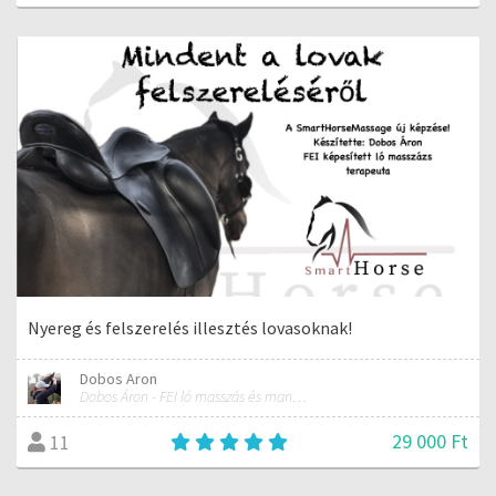
Nyereg és felszerelés illesztés lovasoknak!
Dobos Aron
Dobos Áron - FEI ló masszás és manuálterapeuta
29 000 Ft
11