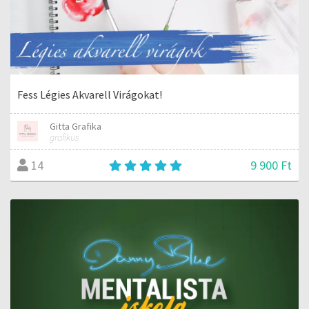
Fess Légies Akvarell Virágokat!
Gitta Grafika
grafikus
9 900 Ft
14