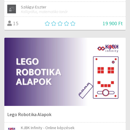
Szilágyi Eszter
Kalligráfus, matematika tanár
19 900 Ft
15
Lego Robotika Alapok
KJBK Infinity - Online képzések