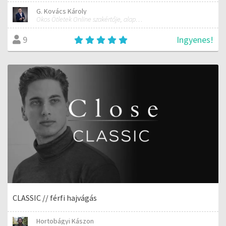
G. Kovács Károly
Okos Ötletek Online szakértője, alapítója
Ingyenes!
9
CLASSIC // férfi hajvágás
Hortobágyi Kászon