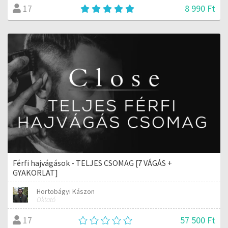
8 990 Ft
17
Férfi hajvágások - TELJES CSOMAG [7 VÁGÁS +
GYAKORLAT]
Hortobágyi Kászon
Oktató
57 500 Ft
17