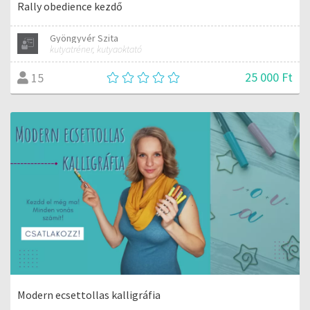
Rally obedience kezdő
Gyöngyvér Szita
kutyatréner, kutyaoktató
25 000 Ft
15
Modern ecsettollas kalligráfia