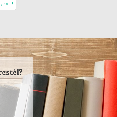
gyenes!
restél?
.