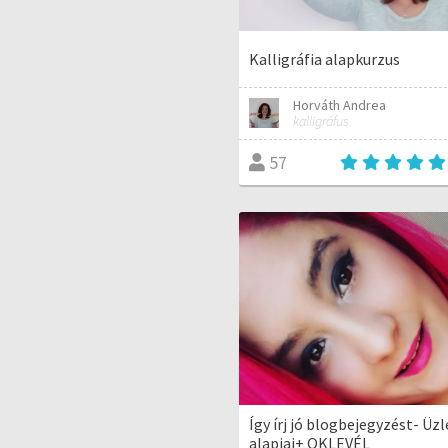
Kalligráfia alapkurzus
Horváth Andrea
kalligráfus
57
Így írj jó blogbejegyzést- Ü
alapjai+ OKLEVÉL