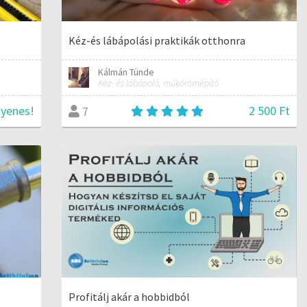
Kéz-és lábápolási praktikák otthonra
Kálmán Tünde
Kéz- és lábápoló, műkörömépítő
gyenes!
2 500 Ft
7
Profitálj akár a hobbidból