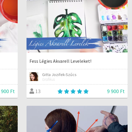
Fess Légies Akvarell Leveleket!
Gitta Jozifek-Szűcs
Grafikus
 900 Ft
9 900 Ft
13