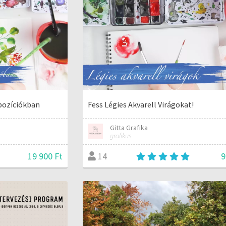
pozíciókban
Fess Légies Akvarell Virágokat!
Gitta Grafika
grafikus
19 900 Ft
9
14