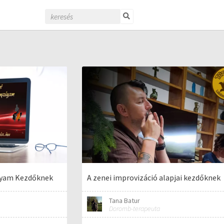
lyam Kezdőknek
A zenei improvizáció alapjai kezdőknek
Tana Batur
Doromb-terapeuta