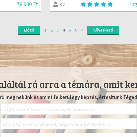
79 900 Ft
In
32
Előző
1
2
3
4
5
6
7
Következő
láltál rá arra a témára, amit ke
Írd meg nekünk és amint felkerül egy képzés, értesítünk Téged