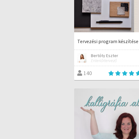
Tervezési program készítése
Bertóty Eszter
Enteriőrtervező
140