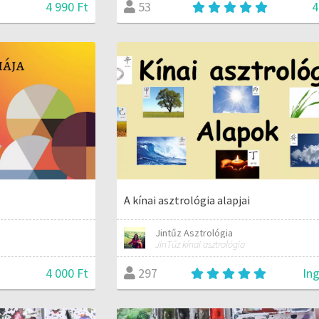
4 990 Ft
4
53
A kínai asztrológia alapjai
Jintűz Asztrológia
JinTűz kínai asztrológia
4 000 Ft
In
297