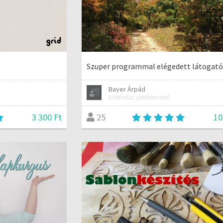
Szuper programmal elégedett látogat
Bayer Árpád
történész, játéktervező
3 300 Ft
10
25