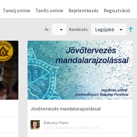
Tanulj online
Taníts online
Bejelentkezés
Regisztráció
Legújabb
Ár:
Rendezés:
Jövőtervezés mandalarajzolással
Bakonyi Panni
coach, jógaoktató, marketing- és üzletfejlesztési tanácsadó