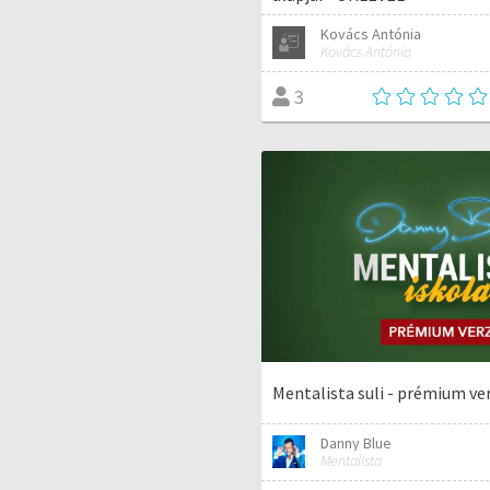
Kovács Antónia
Kovács Antónia
3
Mentalista suli - prémium ve
Danny Blue
Mentalista