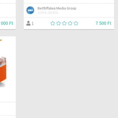
Betthffalwa Media Group
online oktatás
 000 Ft
7 500 Ft
1