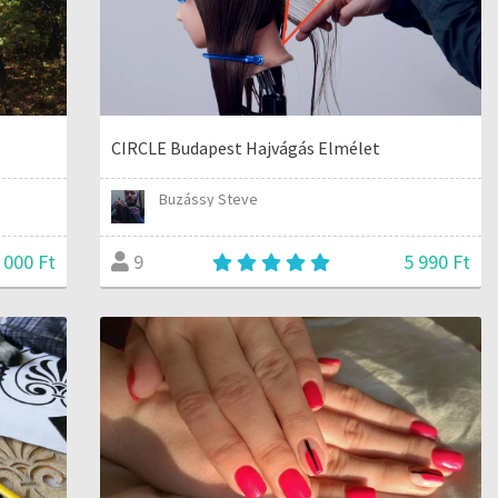
ó
CIRCLE Budapest Hajvágás Elmélet
Buzássy Steve
 000 Ft
5 990 Ft
9