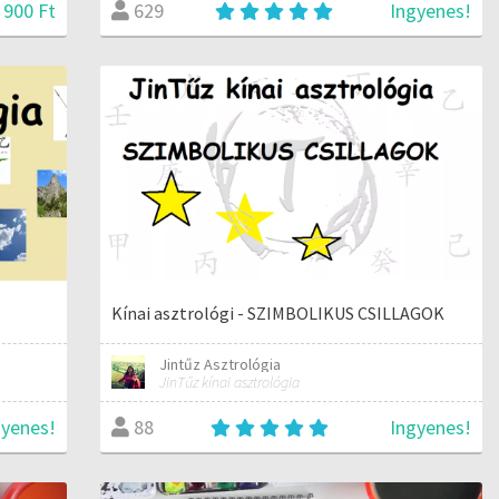
 900 Ft
Ingyenes!
629
Kínai asztrológi - SZIMBOLIKUS CSILLAGOK
Jintűz Asztrológia
JinTűz kínai asztrológia
gyenes!
Ingyenes!
88