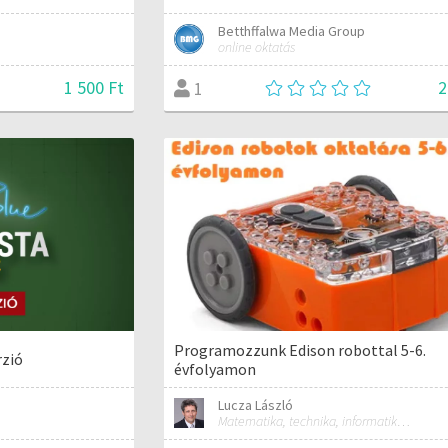
Betthffalwa Media Group
online oktatás
1 500 Ft
2
1
Programozzunk Edison robottal 5-6.
rzió
évfolyamon
Lucza László
Matematika, technika, informatika szakos általános iskolai tanár; mentorpedagógus, mestertanár