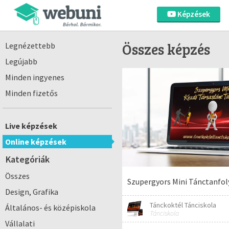
Képzések
Összes képzés
Legnézettebb
Legújabb
Minden ingyenes
Minden fizetős
Live képzések
Online képzések
Kategóriák
Összes
Szupergyors Mini Tánctanfo
Design, Grafika
Tánckoktél Tánciskola
Általános- és középiskola
Tánciskola
Vállalati