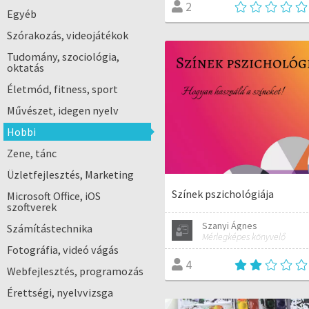
2
Egyéb
Szórakozás, videojátékok
Tudomány, szociológia,
oktatás
Életmód, fitness, sport
Művészet, idegen nyelv
Hobbi
Zene, tánc
Üzletfejlesztés, Marketing
Színek pszichológiája
Microsoft Office, iOS
szoftverek
Szanyi Ágnes
Számítástechnika
Mérlegképes könyvelő
Fotográfia, videó vágás
4
Webfejlesztés, programozás
Érettségi, nyelvvizsga