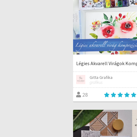
Légies Akvarell Virágok Kom
Gitta Grafika
grafikus
28