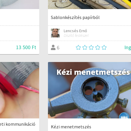
Sablonkészítés papírból
Lencsés Ernő
Díszítő festészet
13 500 Ft
In
6
zleti kommunikáció
Kézi menetmetszés