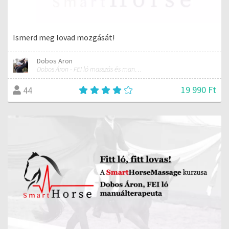
Ismerd meg lovad mozgását!
Dobos Aron
Dobos Áron - FEI ló masszás és manuálterapeuta
19 990 Ft
44