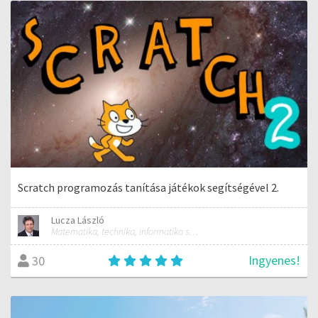
Scratch programozás tanítása játékok segítségével 2.
Lucza László
Matematika, technika, informatika szakos általános iskolai tanár; mentorpedagógus, mestertanár
Ingyenes!
30