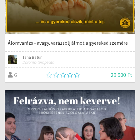
Álomvarázs - avagy, varázsolj álmot a gyereked szemére
Tana Batur
Doromb-terapeuta
29 900 Ft
6