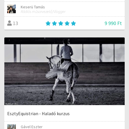
Keserü Tamás
Rádiós műsorvezető/Vlogger
9 990 Ft
13
EsztyEquistrian - Haladó kurzus
Gável Eszter