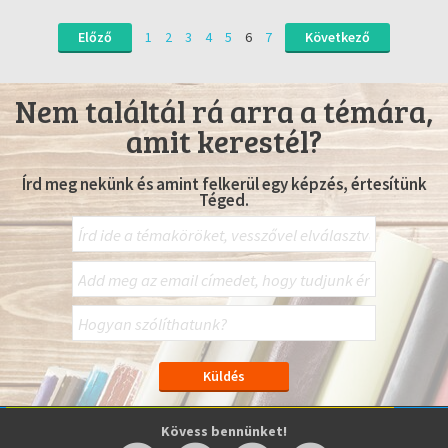
Előző
1
2
3
4
5
6
7
Következő
Nem találtál rá arra a témára,
amit kerestél?
Írd meg nekünk és amint felkerül egy képzés, értesítünk
Téged.
Kövess bennünket!