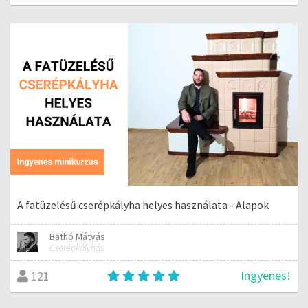
A fatüzelésű cserépkályha helyes használata - Alapok
Bathó Mátyás
Cserépkályhás
Ingyenes!
121