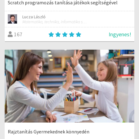
Scratch programozás tanítása játékok segítségével
Lucza László
Matematika, technika, informatika szakos általános iskolai tanár; mentorpedagógus, mestertanár
Ingyenes!
167
Rajztanítás Gyermekednek könnyedén