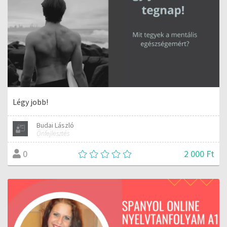
Légy jobb!
Budai László
Önfejlesztés
2 000 Ft
0