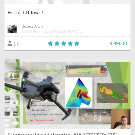
Fitt ló, fitt lovas!
Dobos Aron
Dobos Áron - FEI ló masszás és manuálterapeuta
9 990 Ft
17
Dróntechnológia alkalmazása - KÜLDETÉSTERVEZÉS