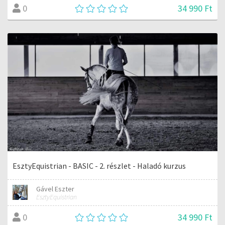
34 990 Ft
0
EsztyEquistrian - BASIC - 2. részlet - Haladó kurzus
Gável Eszter
EsztyEquistrian
34 990 Ft
0