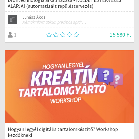
ALAPJAI (automatizált repüléstervezés)
Juhász Ákos
Mérnökinformatikus, precíziós agrárgazdálkodási szakmérnök, hivatásos ipari drónpilóta
15 580 Ft
1
Hogyan legyél digitális tartalomkészítő? Workshop
kezdőknek!