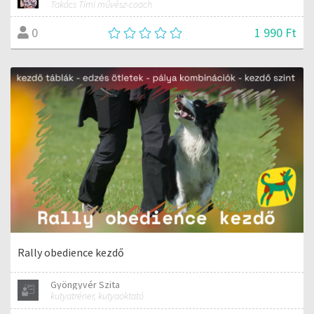
Takács Timi művész-coach
1 990 Ft
0
Rally obedience kezdő
Gyöngyvér Szita
kutyatréner, kutyaoktató