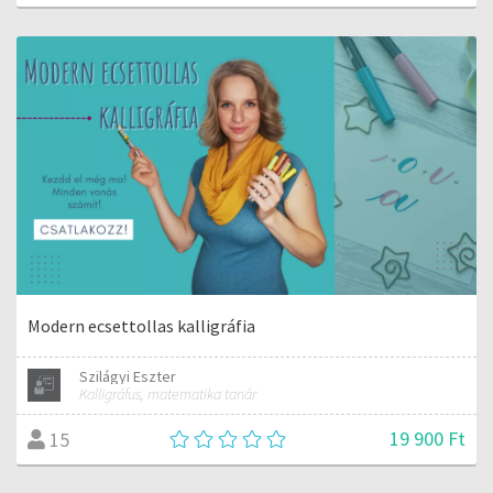
Modern ecsettollas kalligráfia
Szilágyi Eszter
Kalligráfus, matematika tanár
19 900 Ft
15