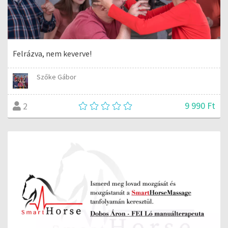
Felrázva, nem keverve!
Szőke Gábor
9 990 Ft
2