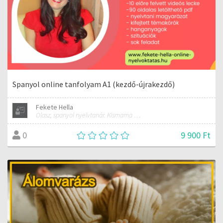
Spanyol online tanfolyam A1 (kezdő-újrakezdő)
Fekete Hella
Olasz, spanyol nyelvtanár. Kismama és női jóga oktató.
9 900 Ft
0