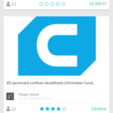
25 000 Ft
15
3D nyomtató szoftver kezdőknek (Ultimaker Cura)
Tilinger Dániel
2D-3D modellezés oktató
Zárolva!
22