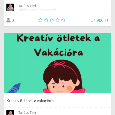
Takács Timi
Takács Timi művész-coach
14 990 Ft
0
Kreatív ötletek a vakációra
Takács Timi