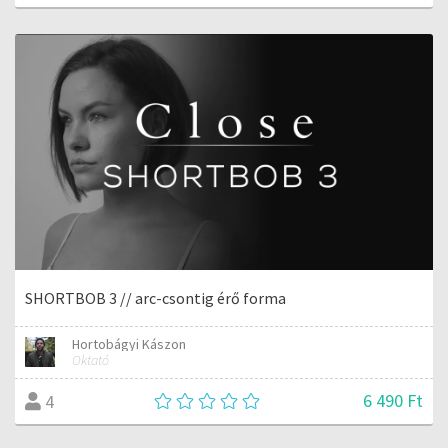
SHORTBOB 3 // arc-csontig érő forma
Hortobágyi Kászon
Oktató
6 490 Ft
4