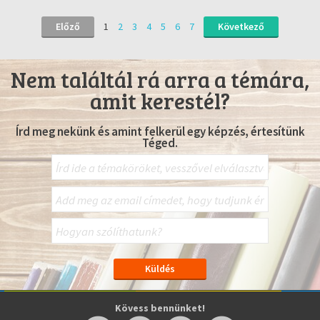
Előző
1
2
3
4
5
6
7
Következő
Nem találtál rá arra a témára,
amit kerestél?
Írd meg nekünk és amint felkerül egy képzés, értesítünk
Téged.
Kövess bennünket!