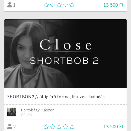
13 500 Ft
1
SHORTBOB 2 // állig érő forma, liftezett haladás
Hortobágyi Kászon
Oktató
13 500 Ft
2