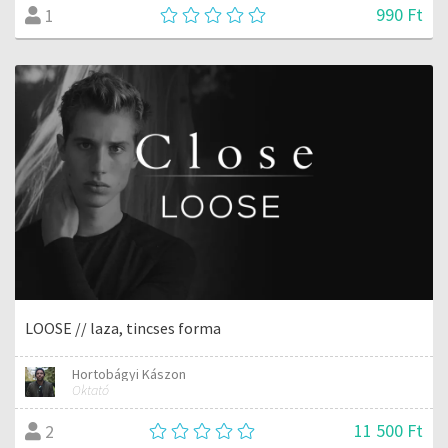
990 Ft
1
LOOSE // laza, tincses forma
Hortobágyi Kászon
Oktató
11 500 Ft
2