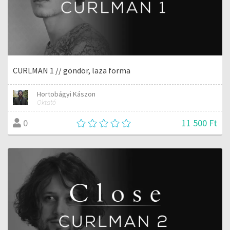
CURLMAN 1 // göndör, laza forma
Hortobágyi Kászon
Oktató
11 500 Ft
0