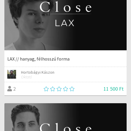
LAX // hanyag, félhosszú forma
Hortobágyi Kászon
Oktató
11 500 Ft
2