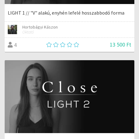
LIGHT 1 // "V" alakú, enyhén lefelé hosszabbodó forma
Hortobágyi Kászon
Oktató
13 500 Ft
4