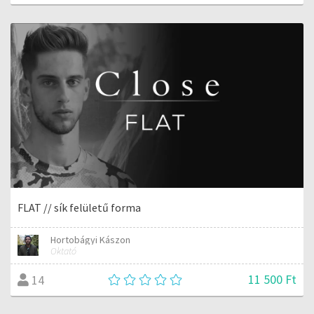
FLAT // sík felületű forma
Hortobágyi Kászon
Oktató
11 500 Ft
14