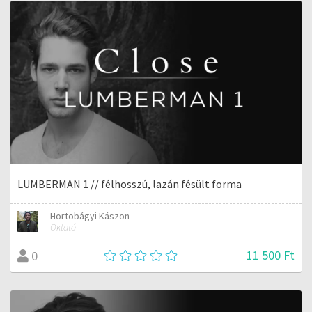
LUMBERMAN 1 // félhosszú, lazán fésült forma
Hortobágyi Kászon
Oktató
11 500 Ft
0