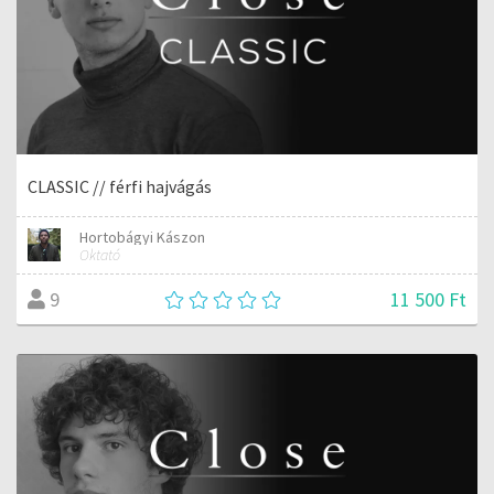
CLASSIC // férfi hajvágás
Hortobágyi Kászon
Oktató
11 500 Ft
9