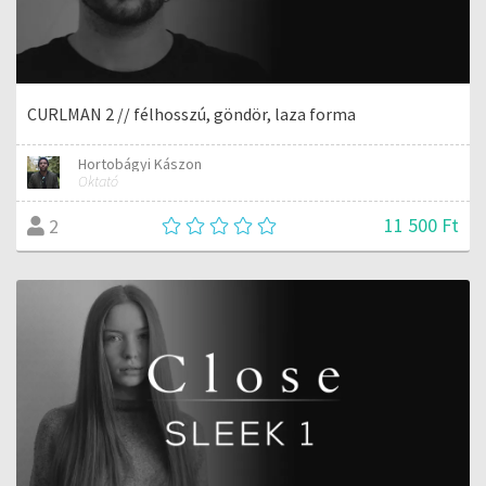
CURLMAN 2 // félhosszú, göndör, laza forma
Hortobágyi Kászon
Oktató
11 500 Ft
2