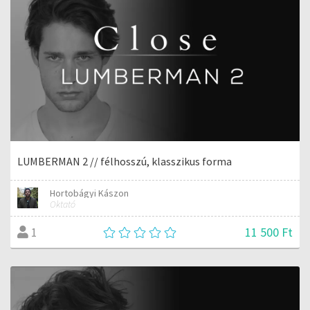
LUMBERMAN 2 // félhosszú, klasszikus forma
Hortobágyi Kászon
Oktató
11 500 Ft
1