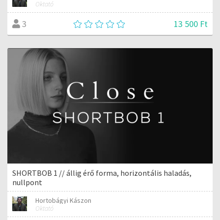
Oktató
13 500 Ft
3
SHORTBOB 1 // állig érő forma, horizontális haladás,
nullpont
Hortobágyi Kászon
Oktató