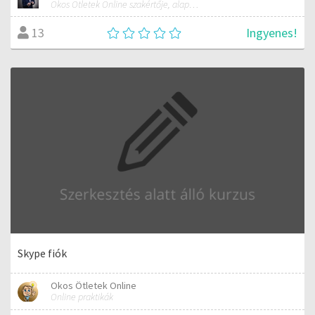
Okos Ötletek Online szakértője, alapítója
Ingyenes!
13
Skype fiók
Okos Ötletek Online
Online praktikák