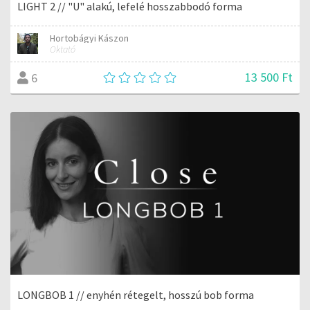
LIGHT 2 // "U" alakú, lefelé hosszabbodó forma
Hortobágyi Kászon
Oktató
13 500 Ft
6
LONGBOB 1 // enyhén rétegelt, hosszú bob forma