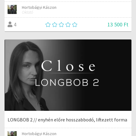
Hortobágyi Kászon
Oktató
13 500 Ft
4
LONGBOB 2 // enyhén előre hosszabbodó, liftezett forma
Hortobágyi Kászon