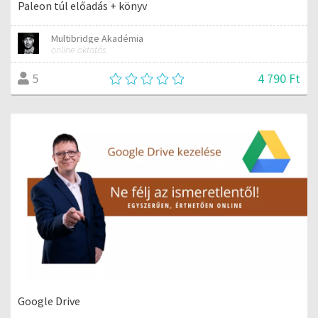
Paleon túl előadás + könyv
Multibridge Akadémia
online oktatás
4 790 Ft
5
Google Drive