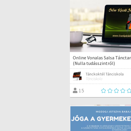
Online Vonalas Salsa Táncta
(Nulla tudásszintről)
Tánckoktél Tánciskola
Tánciskola
15