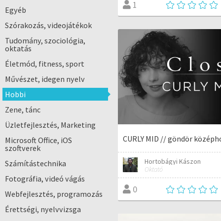
1
Egyéb
Szórakozás, videojátékok
Tudomány, szociológia,
oktatás
Életmód, fitness, sport
Művészet, idegen nyelv
Hobbi
Zene, tánc
Üzletfejlesztés, Marketing
CURLY MID // göndör középh
Microsoft Office, iOS
szoftverek
Hortobágyi Kászon
Számítástechnika
Oktató
Fotográfia, videó vágás
0
Webfejlesztés, programozás
Érettségi, nyelvvizsga