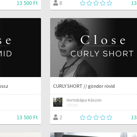
13 500 Ft
13
8
ossz
CURLY SHORT // göndör rövid
Hortobágyi Kászon
Oktató
13 500 Ft
13
2