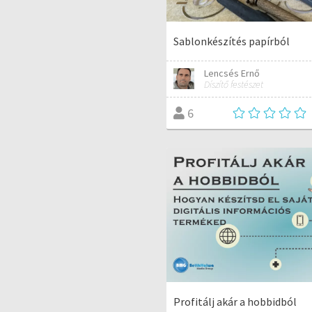
Sablonkészítés papírból
Lencsés Ernő
Díszítő festészet
6
Profitálj akár a hobbidból