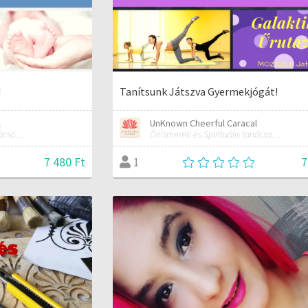
!
Tanítsunk Játszva Gyermekjógát!
l
UnKnown Cheerful Caracal
Önismereti és Spirituális tanácsadó, Kínai Asztrológus
Önismereti és Spirituális tanácsadó, Kínai Asztrológus
7 480 Ft
7
1