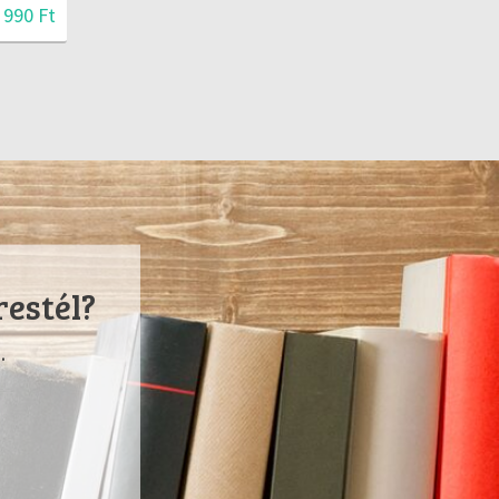
 990 Ft
restél?
.