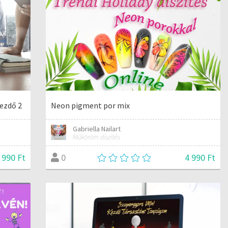
Kezdő 2
Neon pigment por mix
Gabriella Nailart
Műköröm díszítés
 990 Ft
4 990 Ft
0