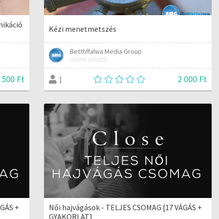
nikáció
Kézi menetmetszés
Betthffalwa Media Group
online oktatás
 500 Ft
2 000 Ft
1
ÁGÁS +
Női hajvágások - TELJES CSOMAG [17 VÁGÁS +
GYAKORLAT]