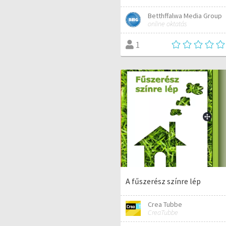
Betthffalwa Media Group
online oktatás
1
A fűszerész színre lép
Crea Tubbe
CreaTubbe