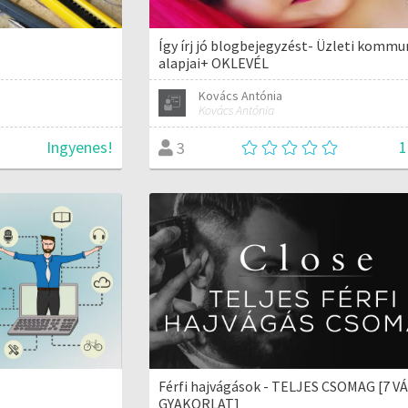
Így írj jó blogbejegyzést- Üzleti kommu
alapjai+ OKLEVÉL
Kovács Antónia
Kovács Antónia
Ingyenes!
1
3
Férfi hajvágások - TELJES CSOMAG [7 V
GYAKORLAT]