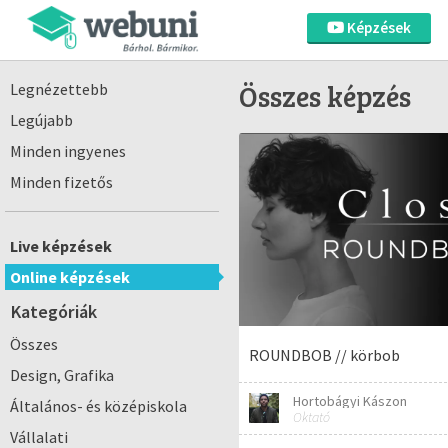
Képzések
Összes képzés
Legnézettebb
Legújabb
Minden ingyenes
Minden fizetős
Live képzések
Online képzések
Kategóriák
Összes
ROUNDBOB // körbob
Design, Grafika
Hortobágyi Kászon
Általános- és középiskola
Oktató
Vállalati