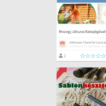
Mozogj Játszva Babajógával
UnKnown Cheerful Caraca
2