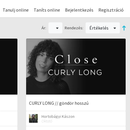
Tanulj online
Taníts online
Bejelentkezés
Regisztráció
Értékelés
Ár:
Rendezés:
CURLY LONG // göndör hosszú
Hortobágyi Kászon
Oktató