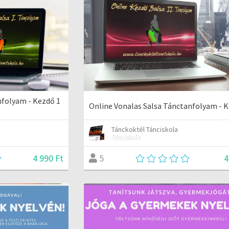
nfolyam - Kezdő 1
Online Vonalas Salsa Tánctanfolyam - 
Tánckoktél Tánciskola
Tánciskola
4 990 Ft
4
5