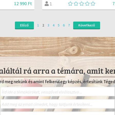
12 990 Ft
7
1
Előző
1
2
3
4
5
6
7
Következő
láltál rá arra a témára, amit ke
Írd meg nekünk és amint felkerül egy képzés, értesítünk Téged