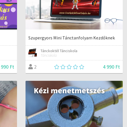
Szupergyors Mini Tánctanfolyam Kezdőknek
Tánckoktél Tánciskola
Tánciskola
 990 Ft
4 990 Ft
2