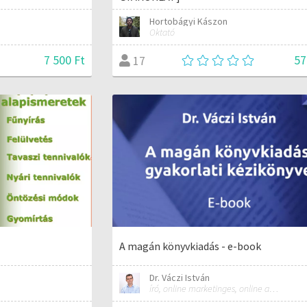
Hortobágyi Kászon
Oktató
7 500 Ft
57
17
A magán könyvkiadás - e-book
Dr. Váczi István
író, online marketinges, online automatizálási szakember