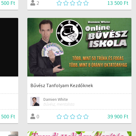
 500 Ft
13 500 Ft
2
Bűvész Tanfolyam Kezdőknek
Damien White
Bűvész, mentalista
 500 Ft
39 900 Ft
0