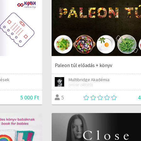
Paleon túl előadás + könyv
zések
Multibridge Akadémia
online oktatás
5 000 Ft
4
5