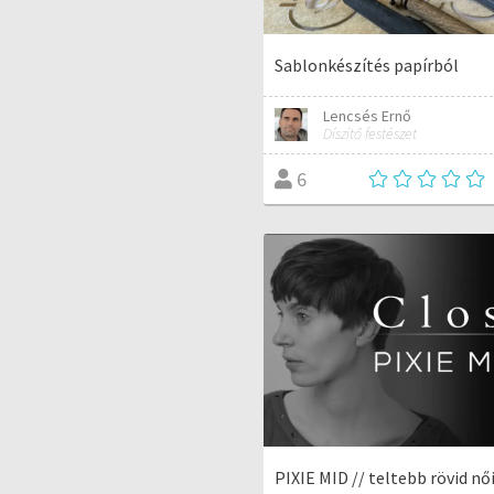
Sablonkészítés papírból
Lencsés Ernő
Díszítő festészet
6
PIXIE MID // teltebb rövid nő