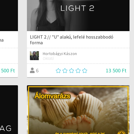
LIGHT 2 // "U" alakú, lefelé hosszabbodó
ma
forma
Hortobágyi Kászon
Oktató
 500 Ft
13 500 Ft
6