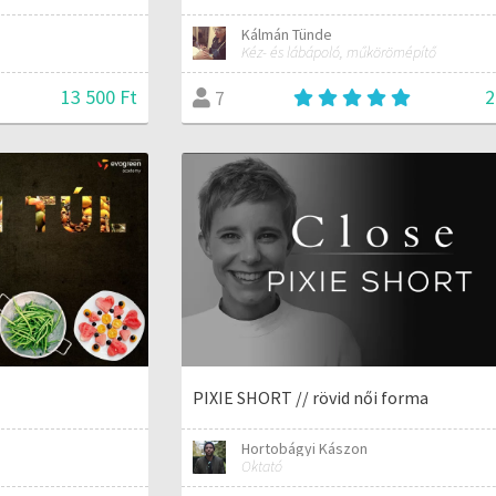
Kálmán Tünde
Kéz- és lábápoló, műkörömépítő
13 500 Ft
2
7
PIXIE SHORT // rövid női forma
Hortobágyi Kászon
Oktató