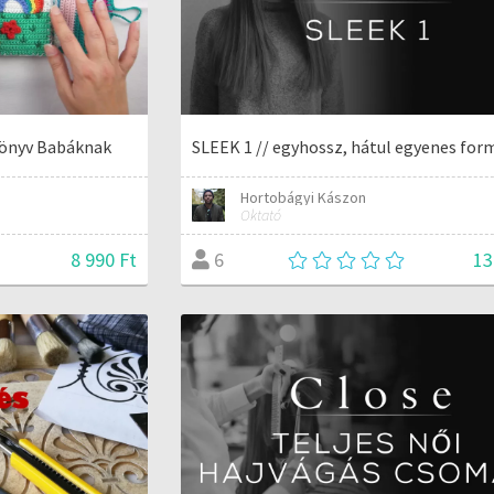
könyv Babáknak
SLEEK 1 // egyhossz, hátul egyenes for
Hortobágyi Kászon
Oktató
8 990 Ft
13
6