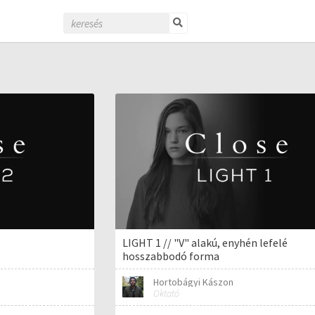
LIGHT 1 // "V" alakú, enyhén lefelé
hosszabbodó forma
Hortobágyi Kászon
Oktató