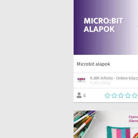
Microbit alapok
KJBK Infinity - Online kép
KJBK Infinity
4