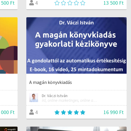
 500 Ft
13 500 Ft
4
A magán könyvkiadás
Dr. Váczi István
író, online marketinges, online automatizálási szakember
 000 Ft
16 990 Ft
4