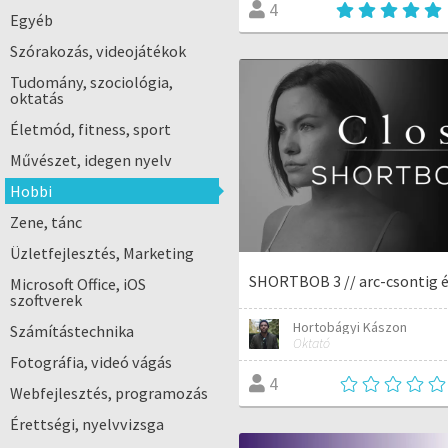
4
Egyéb
Szórakozás, videojátékok
Tudomány, szociológia,
oktatás
Életmód, fitness, sport
Művészet, idegen nyelv
Hobbi
Zene, tánc
Üzletfejlesztés, Marketing
SHORTBOB 3 // arc-csontig 
Microsoft Office, iOS
szoftverek
Hortobágyi Kászon
Számítástechnika
Oktató
Fotográfia, videó vágás
4
Webfejlesztés, programozás
Érettségi, nyelvvizsga