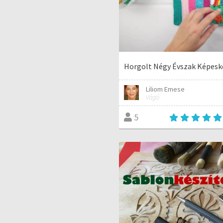
Horgolt Négy Évszak Képes
Liliom Emese
Vágó
5