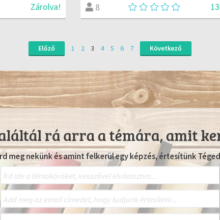
Zárolva!
13
8
Előző
1
2
3
4
5
6
7
Következő
láltál rá arra a témára, amit ke
Írd meg nekünk és amint felkerül egy képzés, értesítünk Téged