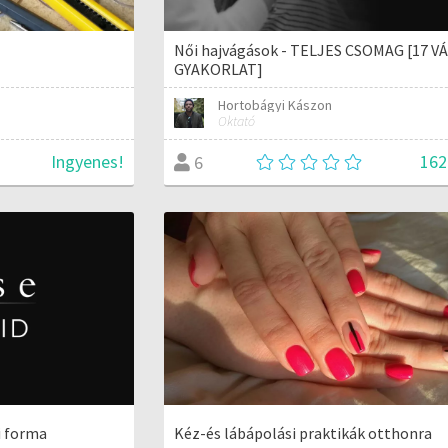
Női hajvágások - TELJES CSOMAG [17 V
GYAKORLAT]
Hortobágyi Kászon
Oktató
Ingyenes!
162
6
i forma
Kéz-és lábápolási praktikák otthonra