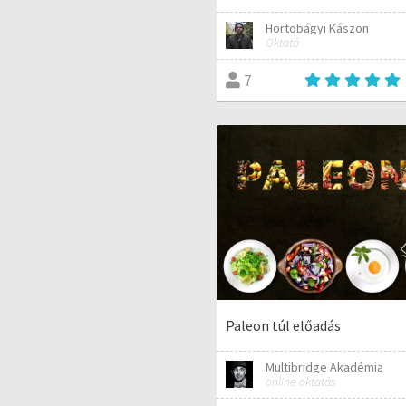
Hortobágyi Kászon
Oktató
7
Paleon túl előadás
Multibridge Akadémia
online oktatás