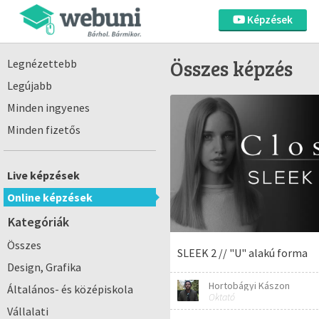
Képzések
Összes képzés
Legnézettebb
Legújabb
Minden ingyenes
Minden fizetős
Live képzések
Online képzések
Kategóriák
Összes
SLEEK 2 // "U" alakú forma
Design, Grafika
Hortobágyi Kászon
Általános- és középiskola
Oktató
Vállalati