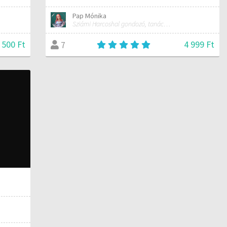
Pap Mónika
Sziámi Harcoshal gondozó, tanácsadó, kereskedő
 500 Ft
4 999 Ft
7