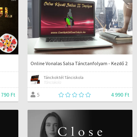
Online Vonalas Salsa Tánctanfolyam - Kezdő 2
Tánckoktél Tánciskola
Tánciskola
 790 Ft
4 990 Ft
5