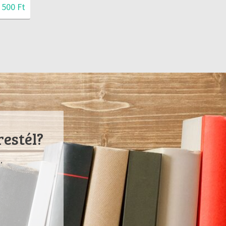
 500 Ft
restél?
.