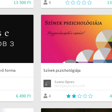
13 500 Ft
13
4
érő forma
Színek pszichológiája
Szanyi Ágnes
Mérlegképes könyvelő
6 490 Ft
4
4