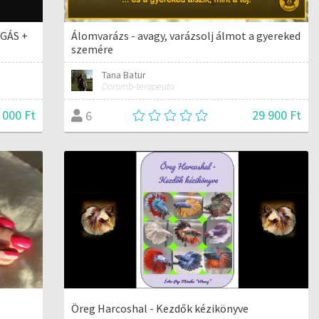
ÁGÁS +
Álomvarázs - avagy, varázsolj álmot a gyereked
szemére
Tana Batur
Doromb-terapeuta
 000 Ft
29 900 Ft
6
Öreg Harcoshal - Kezdők kézikönyve