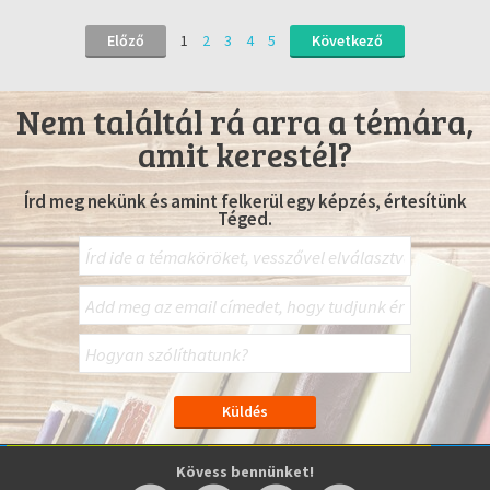
Előző
1
2
3
4
5
Következő
Nem találtál rá arra a témára,
amit kerestél?
Írd meg nekünk és amint felkerül egy képzés, értesítünk
Téged.
Kövess bennünket!