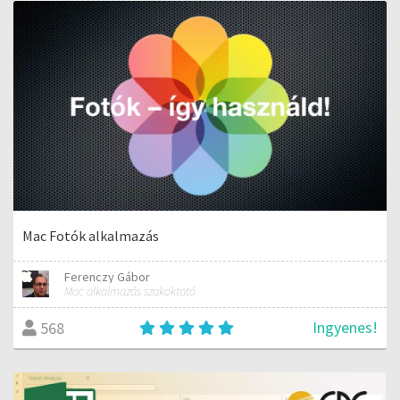
Mac Fotók alkalmazás
Ferenczy Gábor
Mac alkalmazás szakoktató
Ingyenes!
568