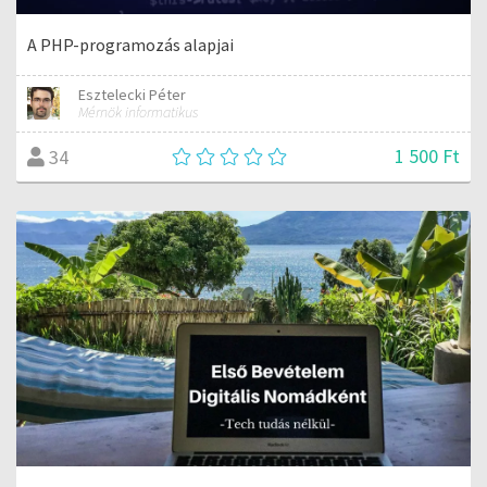
A PHP-programozás alapjai
Esztelecki Péter
Mérnök informatikus
1 500 Ft
34