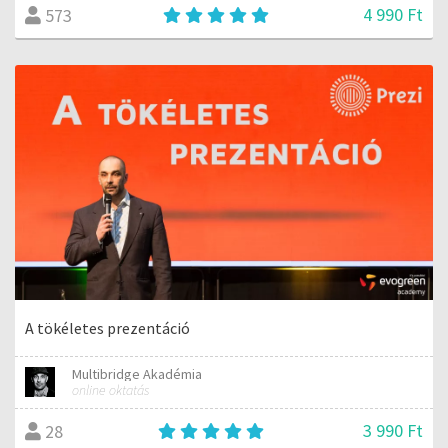
4 990 Ft
573
A tökéletes prezentáció
Multibridge Akadémia
online oktatás
3 990 Ft
28