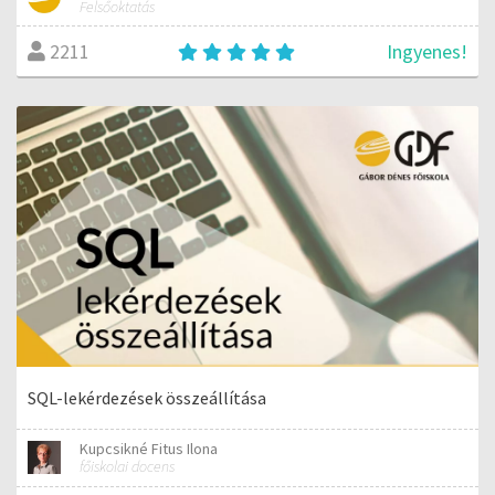
Felsőoktatás
Ingyenes!
2211
SQL-lekérdezések összeállítása
Kupcsikné Fitus Ilona
főiskolai docens