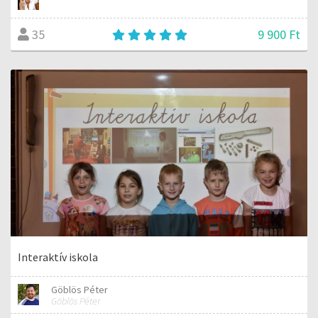
9 900 Ft
35
Interaktív iskola
Göblös Péter
Göblös Péter