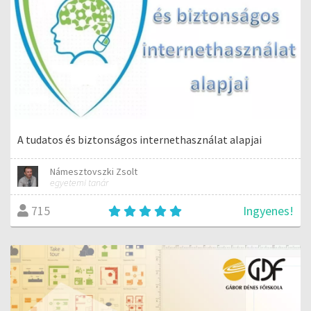
A tudatos és biztonságos internethasználat alapjai
Námesztovszki Zsolt
egyetemi tanár
Ingyenes!
715