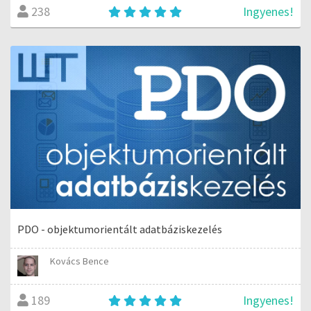
Ingyenes!
238
PDO - objektumorientált adatbáziskezelés
Kovács Bence
Ingyenes!
189