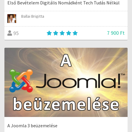
Első Bevételem Digitális Nomádként Tech Tudás Nélkül
Ballai Brigitta
7 900 Ft
95
A Joomla 3 beüzemelése