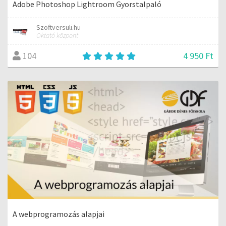
Adobe Photoshop Lightroom Gyorstalpaló
Szoftversuli.hu
Oktató központ
4 950 Ft
104
A webprogramozás alapjai