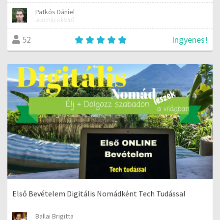
Patkós Dániel
Joomla oktató
Ingyenes!
52
Első Bevételem Digitális Nomádként Tech Tudással
Ballai Brigitta