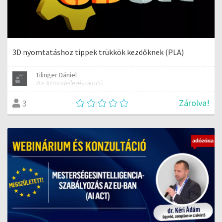
3D nyomtatáshoz tippek trükkök kezdőknek (PLA)
Tilinger Dániel
2D-3D modellezés oktató
Zárolva!
3