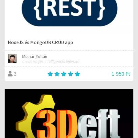
NodeJS és MongoDB CRUD app
Molnár Zoltán
mesterséges intelligencia fejlesztő
1 950 Ft
3