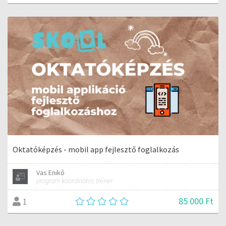
Oktatóképzés - mobil app fejlesztő foglalkozás
Vas Enikő
program koordinátor, tréner
85 000 Ft
1