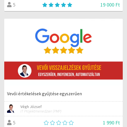
19 000 Ft
5
Vevői értékelések gyűjtése egyszerűen
Végh József
IT Projektmenedzser (PMP)
1 990 Ft
5