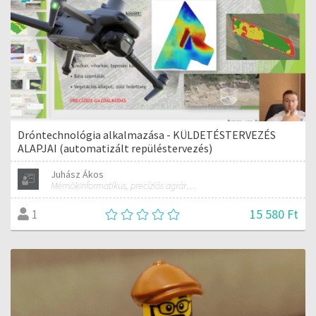
Dróntechnológia alkalmazása - KÜLDETÉSTERVEZÉS
ALAPJAI (automatizált repüléstervezés)
Juhász Ákos
Mérnökinformatikus, precíziós agrárgazdálkodási szakmérnök, hivatásos ipari drónpilóta
15 580 Ft
1