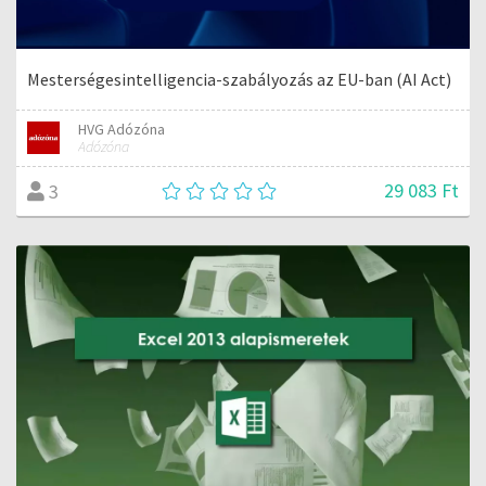
Mesterségesintelligencia-szabályozás az EU-ban (AI Act)
HVG Adózóna
Adózóna
29 083 Ft
3