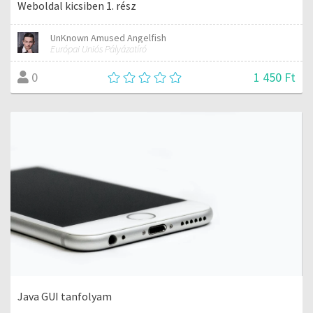
Weboldal kicsiben 1. rész
UnKnown Amused Angelfish
Európai Uniós Pályázatíró
1 450 Ft
0
Java GUI tanfolyam