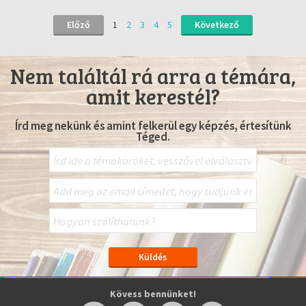
Előző
1
2
3
4
5
Következő
Nem találtál rá arra a témára,
amit kerestél?
Írd meg nekünk és amint felkerül egy képzés, értesítünk
Téged.
Kövess bennünket!