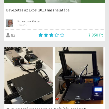
Bevezetés az Excel 2013 használatába
Kovalcsik Géza
Oktató
7 950 Ft
83
3D nyomtató összeszerelés, beállítás, tanácsok