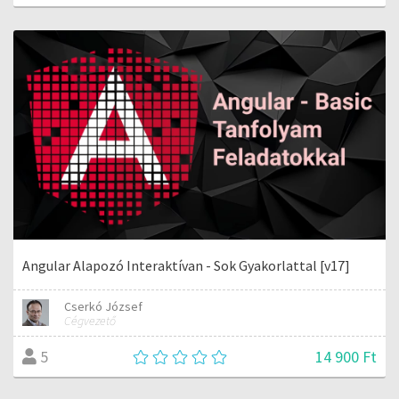
Angular Alapozó Interaktívan - Sok Gyakorlattal [v17]
Cserkó József
Cégvezető
14 900 Ft
5