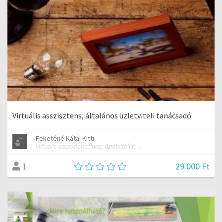
Virtuális asszisztens, általános üzletviteli tanácsadó
Feketéné Kátai Kitti
Virtuális asszisztens,titkár, üzletviteli tanácsadó
29 000 Ft
1