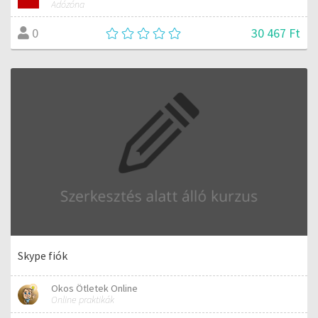
Adózóna
30 467 Ft
0
Skype fiók
Okos Ötletek Online
Online praktikák