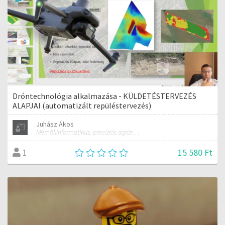
Dróntechnológia alkalmazása - KÜLDETÉSTERVEZÉS
ALAPJAI (automatizált repüléstervezés)
Juhász Ákos
Mérnökinformatikus, precíziós agrárgazdálkodási szakmérnök, hivatásos ipari drónpilóta
15 580 Ft
1