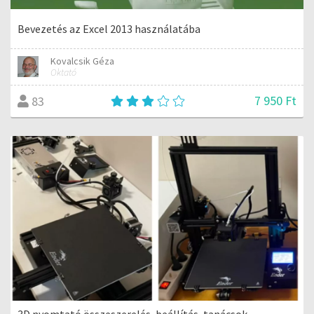
Bevezetés az Excel 2013 használatába
Kovalcsik Géza
Oktató
7 950 Ft
83
3D nyomtató összeszerelés, beállítás, tanácsok