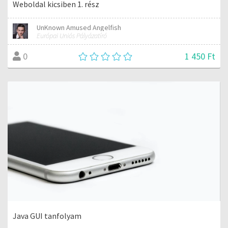
Weboldal kicsiben 1. rész
UnKnown Amused Angelfish
Európai Uniós Pályázatíró
1 450 Ft
0
Java GUI tanfolyam