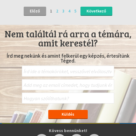
Előző
1
2
3
4
5
Következő
Nem találtál rá arra a témára,
amit kerestél?
Írd meg nekünk és amint felkerül egy képzés, értesítünk
Téged.
Kövess bennünket!