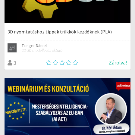
3D nyomtatáshoz tippek trükkök kezdőknek (PLA)
Tilinger Dániel
2D-3D modellezés oktató
Zárolva!
3