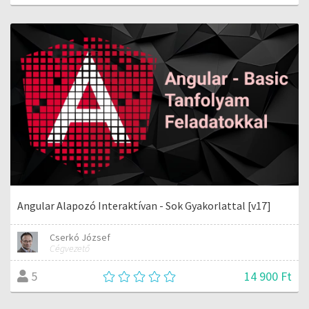
Angular Alapozó Interaktívan - Sok Gyakorlattal [v17]
Cserkó József
Cégvezető
14 900 Ft
5