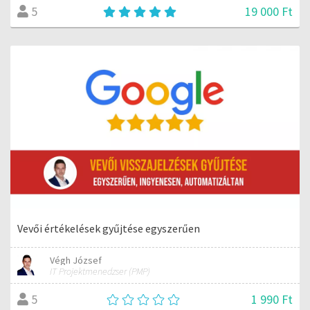
19 000 Ft
5
Vevői értékelések gyűjtése egyszerűen
Végh József
IT Projektmenedzser (PMP)
1 990 Ft
5