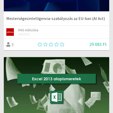
Mesterségesintelligencia-szabályozás az EU-ban (AI Act)
HVG Adózóna
Adózóna
29 083 Ft
3