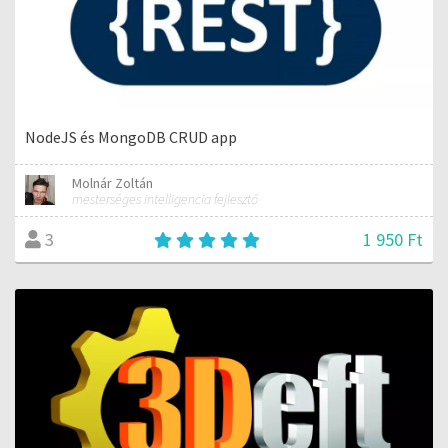
NodeJS és MongoDB CRUD app
Molnár Zoltán
mesterséges intelligencia fejlesztő
1 950 Ft
3