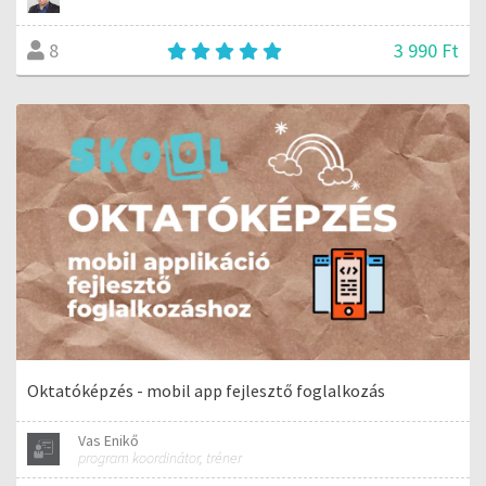
3 990 Ft
8
Oktatóképzés - mobil app fejlesztő foglalkozás
Vas Enikő
program koordinátor, tréner