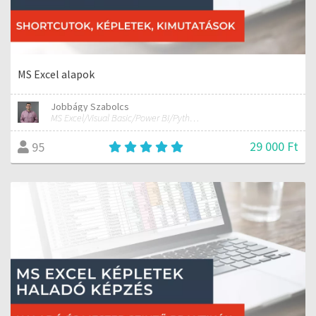
MS Excel alapok
Jobbágy Szabolcs
MS Excel/Visual Basic/Power BI/Python adatelemzési szakértő
29 000 Ft
95