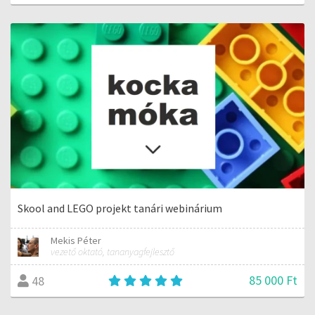
Skool and LEGO projekt tanári webinárium
Mekis Péter
vezető oktató, tananyagfejlesztő
85 000 Ft
48