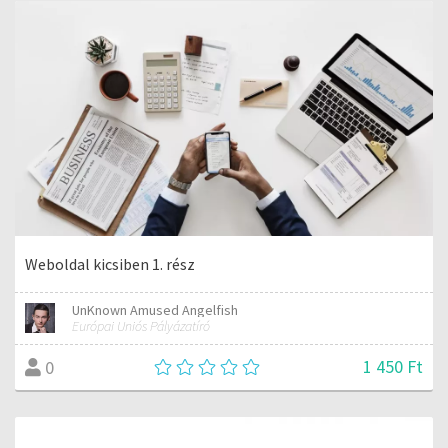
Weboldal kicsiben 1. rész
UnKnown Amused Angelfish
Európai Uniós Pályázatíró
1 450 Ft
0