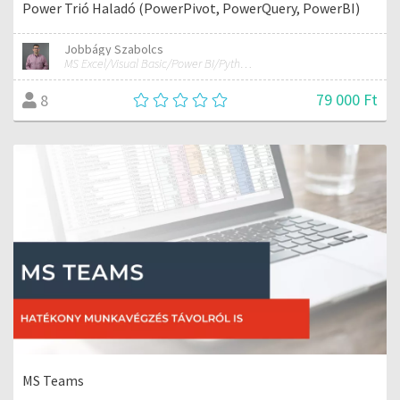
Power Trió Haladó (PowerPivot, PowerQuery, PowerBI)
Jobbágy Szabolcs
MS Excel/Visual Basic/Power BI/Python adatelemzési szakértő
79 000 Ft
8
MS Teams