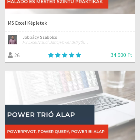
MS Excel Képletek
Jobbágy Szabolcs
MS Excel/Visual Basic/Power BI/Python adatelemzési szakértő
34 900 Ft
26