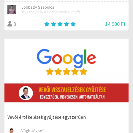
Jobbágy Szabolcs
MS Excel/Visual Basic/Power BI/Python adatelemzési szakértő
14 900 Ft
8
Vevői értékelések gyűjtése egyszerűen
Végh József