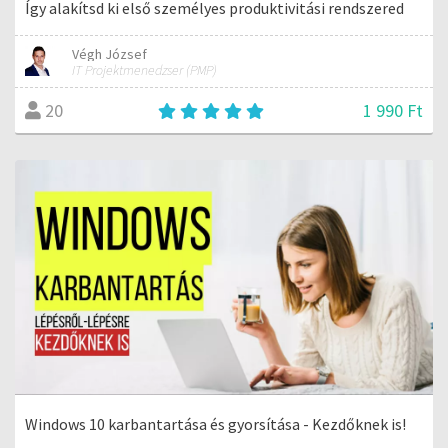
Így alakítsd ki első személyes produktivitási rendszered
Végh József
IT Projektmenedzser (PMP)
1 990 Ft
20
Windows 10 karbantartása és gyorsítása - Kezdőknek is!