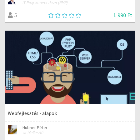
IT Projektmenedzser (PMP)
1 990 Ft
5
Webfejlesztés - alapok
Hübner Péter
webfejlesztő