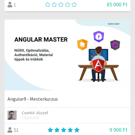
85 000 Ft
1
Angular9 - Mesterkurzus
Cserkó József
Cégvezető
9 900 Ft
51