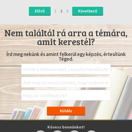
Előző
1
2
3
Következő
Nem találtál rá arra a témára,
amit kerestél?
Írd meg nekünk és amint felkerül egy képzés, értesítünk
Téged.
Kövess bennünket!