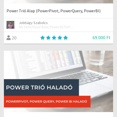
Power Trió Alap (PowerPivot, PowerQuery, PowerBI)
Jobbágy Szabolcs
MS Excel/Visual Basic/Power BI/Python adatelemzési szakértő
69 000 Ft
20