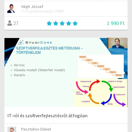
Végh József
IT Projektmenedzser (PMP)
1 990 Ft
27
IT-ról és szoftverfejlesztésről átfogóan
Pasztuhov Dániel