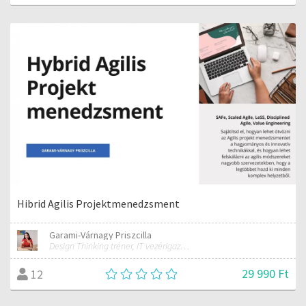
Hibrid Agilis Projektmenedzsment
Garami-Várnagy Priszcilla
Design Thinking tréner, IT vezérigazgató
29 990 Ft
12