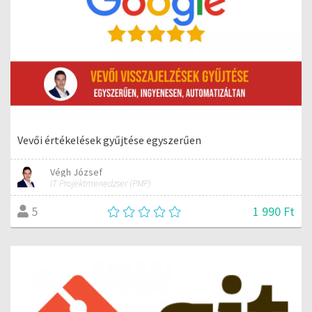
Vevői értékelések gyűjtése egyszerűen
Végh József
IT Projektmenedzser (PMP)
1 990 Ft
5