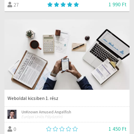
1 990 Ft
27
Weboldal kicsiben 1. rész
UnKnown Amused Angelfish
Európai Uniós Pályázatíró
1 450 Ft
0