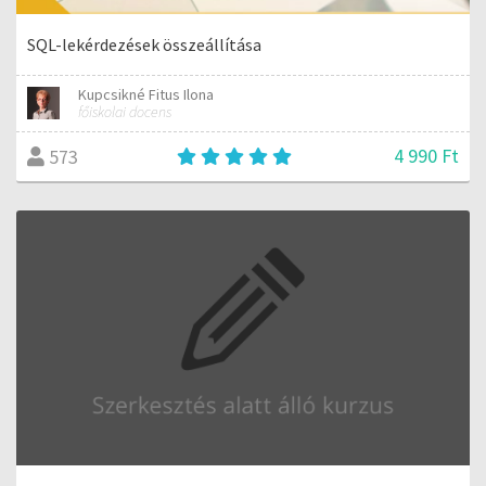
SQL-lekérdezések összeállítása
Kupcsikné Fitus Ilona
főiskolai docens
4 990 Ft
573