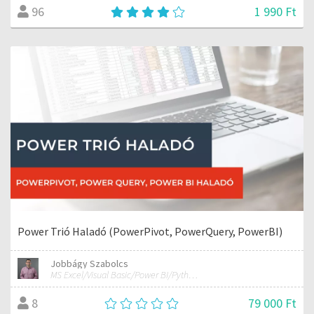
1 990 Ft
96
Power Trió Haladó (PowerPivot, PowerQuery, PowerBI)
Jobbágy Szabolcs
MS Excel/Visual Basic/Power BI/Python adatelemzési szakértő
79 000 Ft
8