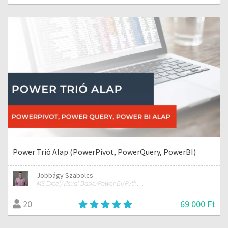
Power Trió Alap (PowerPivot, PowerQuery, PowerBI)
Jobbágy Szabolcs
MS Excel/Visual Basic/Power BI/Python adatelemzési szakértő
69 000 Ft
20