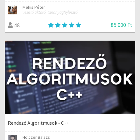
Mekis Péter
vezető oktató, tananyagfejlesztő
85 000 Ft
48
Rendező Algoritmusok - C++
Holczer Balázs