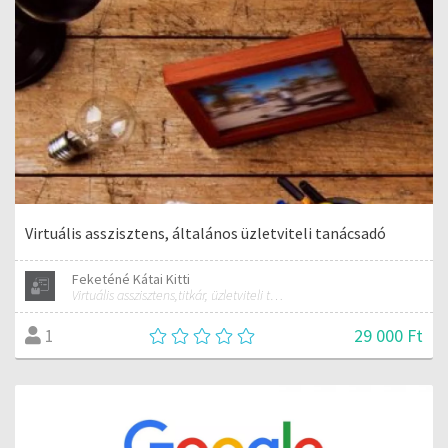
Virtuális asszisztens, általános üzletviteli tanácsadó
Feketéné Kátai Kitti
Virtuális asszisztens,titkár, üzletviteli tanácsadó
29 000 Ft
1