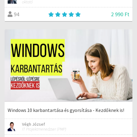
oktató
2 990 Ft
94
Windows 10 karbantartása és gyorsítása - Kezdőknek is!
Végh József
IT Projektmenedzser (PMP)