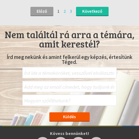
Előző
1
2
3
Következő
Nem találtál rá arra a témára,
amit kerestél?
Írd meg nekünk és amint felkerül egy képzés, értesítünk
Téged.
Kövess bennünket!