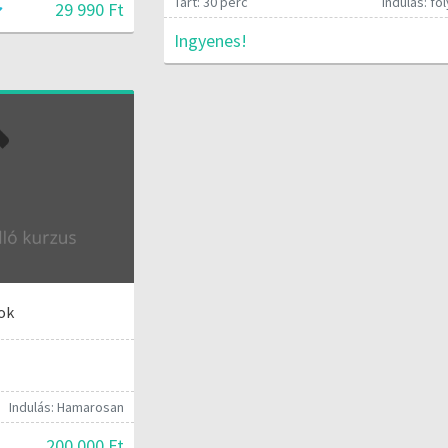
Tart: 30 perc
Indulás: f
29 990 Ft
Ingyenes!
ok
Indulás: Hamarosan
200 000 Ft