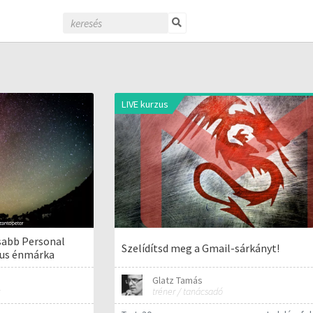
LIVE kurzus
sabb Personal
Szelídítsd meg a Gmail-sárkányt!
kus énmárka
Glatz Tamás
tréner / tanácsadó