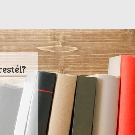
restél?
.