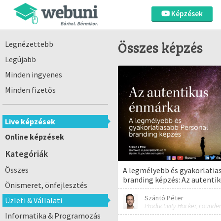
Képzések
Összes képzés
Legnézettebb
Legújabb
Minden ingyenes
Minden fizetős
Live képzések
Online képzések
Kategóriák
Összes
A legmélyebb és gyakorlatia
branding képzés: Az autenti
Önismeret, önfejlesztés
Szántó Péter
Üzleti & Vállalati
Productivity Hacker, Founder
Informatika & Programozás