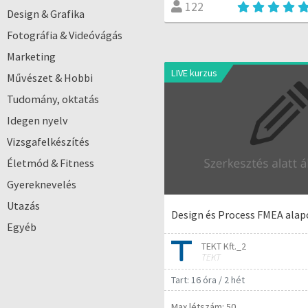
122
Design & Grafika
Fotográfia & Videóvágás
Marketing
LIVE kurzus
Művészet & Hobbi
Tudomány, oktatás
Idegen nyelv
Vizsgafelkészítés
Életmód & Fitness
Gyereknevelés
Utazás
Design és Process FMEA alap
Egyéb
TEKT Kft._2
TEKT
Tart: 16 óra / 2 hét
Max létszám: 50