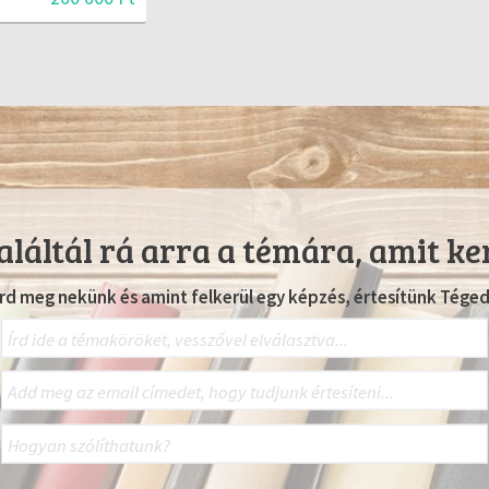
láltál rá arra a témára, amit ke
Írd meg nekünk és amint felkerül egy képzés, értesítünk Téged