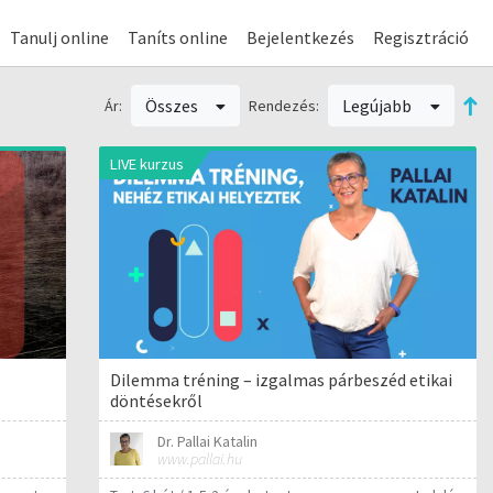
Tanulj online
Taníts online
Bejelentkezés
Regisztráció
Összes
Legújabb
Ár:
Rendezés:
LIVE kurzus
Dilemma tréning – izgalmas párbeszéd etikai
döntésekről
Dr. Pallai Katalin
www.pallai.hu