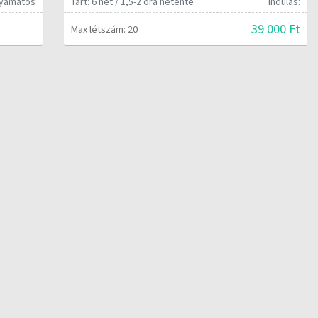
olyamatos
Tart: 6 hét / 1,5-2 óra hetente
Indulás:
39 000 Ft
Max létszám: 20