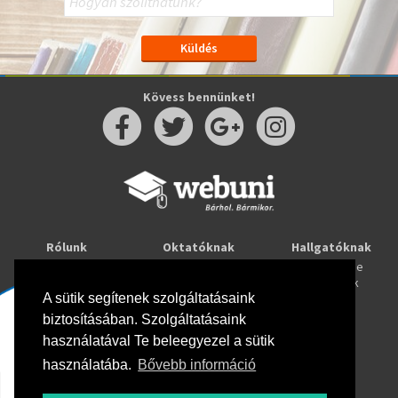
Kövess bennünket!
Rólunk
Oktatóknak
Hallgatóknak
Kapcsolat
Taníts online
Tanulj online
Oktatóink
Webuni blog
Képzések
A sütik segítenek szolgáltatásaink
Webuni Stúdió
biztosításában. Szolgáltatásaink
Info
használatával Te beleegyezel a sütik
Adatkezelési tájékoztató
ÁSZF
használatába.
Bővebb információ
Hirlevél adatkezelési tájékoztató
GYIK