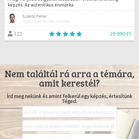
képzés: Az autentikus énmárka
Szántó Péter
Productivity Hacker, Founder
29 990 Ft
122
Nem találtál rá arra a témára,
amit kerestél?
Írd meg nekünk és amint felkerül egy képzés, értesítünk
Téged.