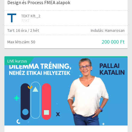
Design és Process FMEA alapok
TEKT Kft._2
TEKT
Tart: 16 óra / 2 hét
Indulás: Hamarosan
200 000 Ft
Max létszám: 50
LIVE kurzus