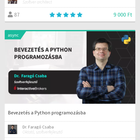
Szoftver architect
9 000 Ft
87
async
Bevezetés a Python programozásba
Dr. Faragó Csaba
Oktató, szoftverfejlesztő