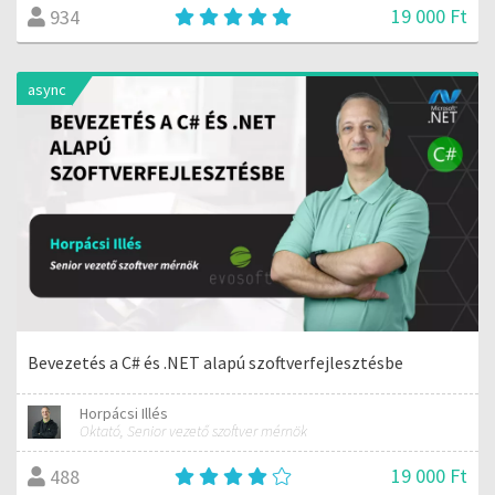
19 000 Ft
934
async
Bevezetés a C# és .NET alapú szoftverfejlesztésbe
Horpácsi Illés
Oktató, Senior vezető szoftver mérnök
19 000 Ft
488