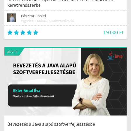
keretrendszerbe
Pásztor Dániel
egyetemi oktató, szoftverfejlesztő
19 000 Ft
async
Bevezetés a Java alapú szoftverfejlesztésbe