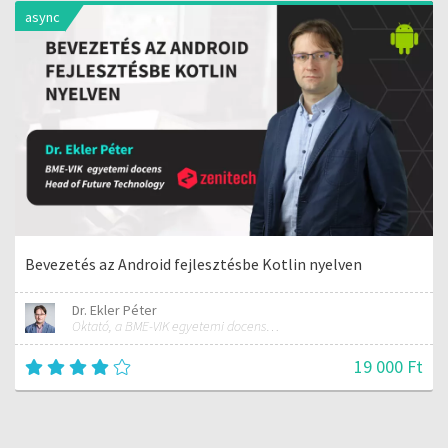
async
Bevezetés az Android fejlesztésbe Kotlin nyelven
Dr. Ekler Péter
Oktató, a BME-VIK egyetemi docense, az AutSoft Zrt. CTO-ja
19 000 Ft