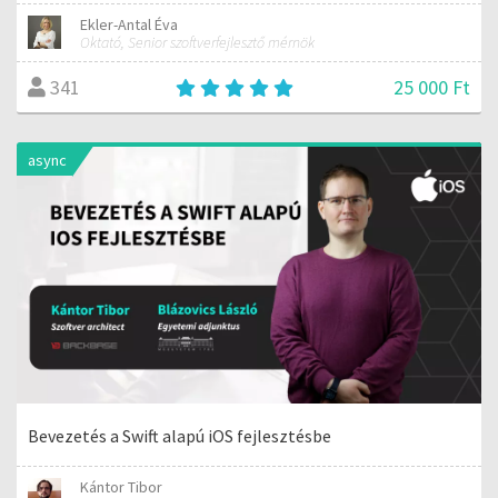
Ekler-Antal Éva
Oktató, Senior szoftverfejlesztő mérnök
25 000 Ft
341
async
Bevezetés a Swift alapú iOS fejlesztésbe
Kántor Tibor