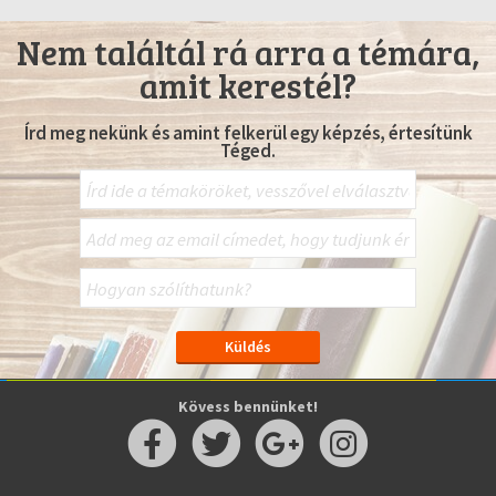
Nem találtál rá arra a témára,
amit kerestél?
Írd meg nekünk és amint felkerül egy képzés, értesítünk
Téged.
Kövess bennünket!