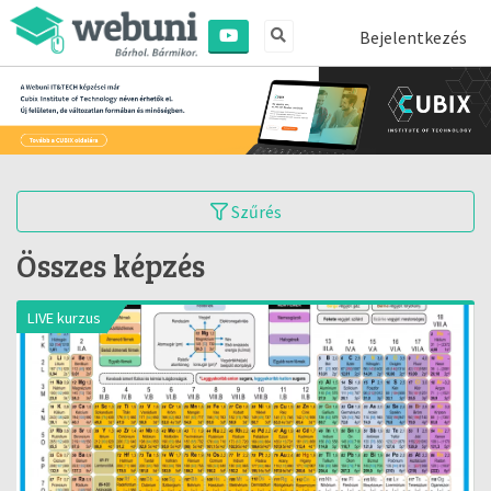
Bejelentkezés
Szűrés
Összes képzés
LIVE kurzus