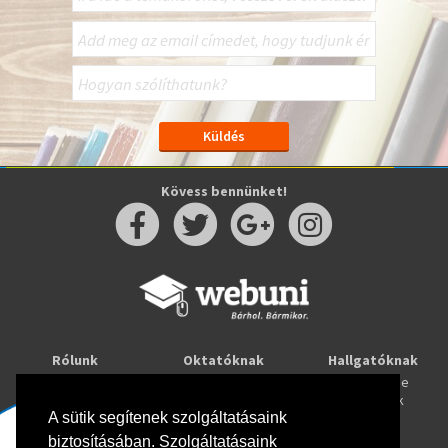
Kövess bennünket!
Rólunk
Oktatóknak
Hallgatóknak
Kapcsolat
Taníts online
Tanulj online
Oktatóink
Webuni blog
Képzések
A sütik segítenek szolgáltatásaink
Webuni Stúdió
biztosításában. Szolgáltatásaink