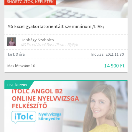
MS Excel gyakorlatorientált szeminárium /LIVE/
Jobbágy Szabolcs
MS Excel/Visual Basic/Power BI/Python adatelemzési szakértő
Tart: 3 óra
Indulás: 2021.11.30.
14 900 Ft
Max létszám: 10
LIVE kurzus