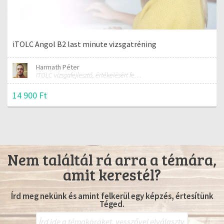
iTOLC Angol B2 last minute vizsgatréning
Harmath Péter
iTOLC vizsgafejlesztő, értékelésért felelős szakmai vezető
14 900 Ft
Nem találtál rá arra a témára,
amit kerestél?
Írd meg nekünk és amint felkerül egy képzés, értesítünk
Téged.