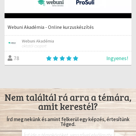
Webuni Akadémia - Online kurzuskészítés
Webuni Akadémia
oktatói csoport
Ingyenes!
78
Nem találtál rá arra a témára,
amit kerestél?
Írd meg nekünk és amint felkerül egy képzés, értesítünk
Téged.