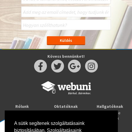
Kövess bennünket!
Rólunk
Oktatóknak
Hallgatóknak
Kapcsolat
Taníts online
Tanulj online
Oktatóink
Webuni blog
Képzések
Webuni Stúdió
A sütik segítenek szolgáltatásaink
biztosításában. Szolgáltatásaink