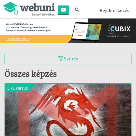
Bejelentkezés
Szűrés
Összes képzés
LIVE kurzus