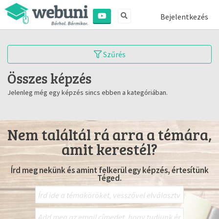
Bejelentkezés
Szűrés
Összes képzés
Jelenleg még egy képzés sincs ebben a kategóriában.
Nem találtál rá arra a témára,
amit kerestél?
Írd meg nekünk és amint felkerül egy képzés, értesítünk
Téged.