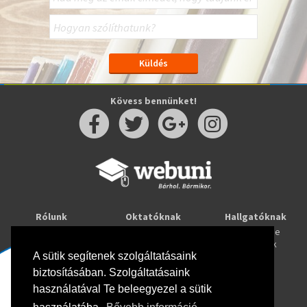
Kövess bennünket!
Rólunk
Oktatóknak
Hallgatóknak
Kapcsolat
Taníts online
Tanulj online
Oktatóink
Webuni blog
Képzések
Webuni Stúdió
A sütik segítenek szolgáltatásaink
biztosításában. Szolgáltatásaink
Info
használatával Te beleegyezel a sütik
Adatkezelési tájékoztató
ÁSZF