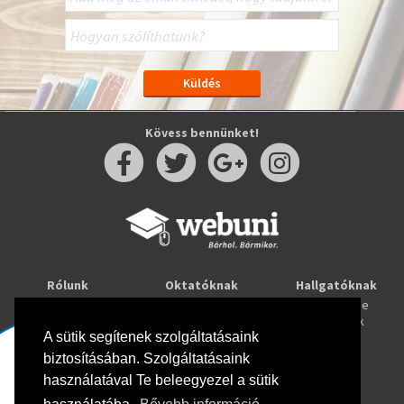
Kövess bennünket!
Rólunk
Oktatóknak
Hallgatóknak
Kapcsolat
Taníts online
Tanulj online
Oktatóink
Webuni blog
Képzések
Webuni Stúdió
A sütik segítenek szolgáltatásaink
biztosításában. Szolgáltatásaink
Info
használatával Te beleegyezel a sütik
Adatkezelési tájékoztató
ÁSZF