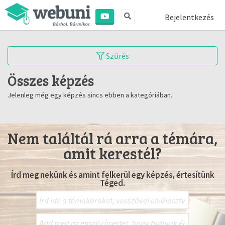
Bejelentkezés
Szűrés
Összes képzés
Jelenleg még egy képzés sincs ebben a kategóriában.
Nem találtál rá arra a témára,
amit kerestél?
Írd meg nekünk és amint felkerül egy képzés, értesítünk
Téged.