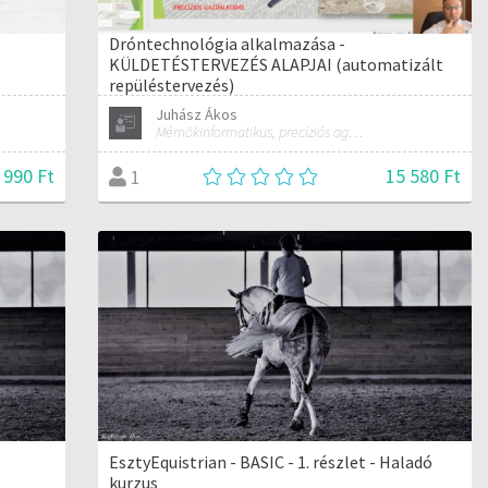
Dróntechnológia alkalmazása -
KÜLDETÉSTERVEZÉS ALAPJAI (automatizált
repüléstervezés)
Juhász Ákos
Mérnökinformatikus, precíziós agrárgazdálkodási szakmérnök, hivatásos ipari drónpilóta
 990 Ft
15 580 Ft
1
EsztyEquistrian - BASIC - 1. részlet - Haladó
kurzus