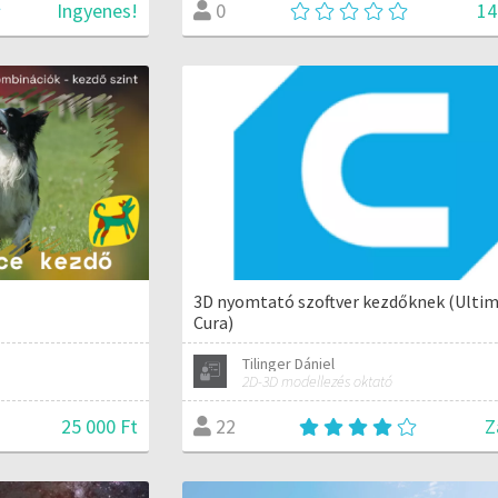
Ingyenes!
14
0
3D nyomtató szoftver kezdőknek (Ulti
Cura)
Tilinger Dániel
2D-3D modellezés oktató
25 000 Ft
Z
22