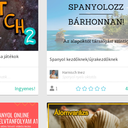
a játékok
Spanyol kezdőknek/újrakezdőknek
Harnisch Inez
Matematika, technika, informatika szakos általános iskolai tanár; mentorpedagógus, mestertanár
Spanyol nyelv oktatás
Ingyenes!
4
1