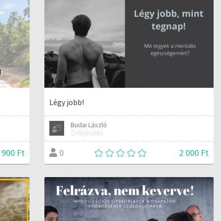
Légy jobb!
Budai László
Önfejlesztés
 900 Ft
2 000 Ft
0