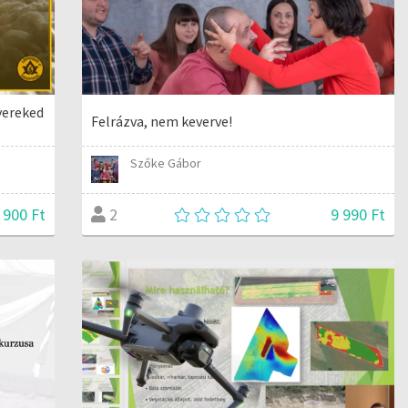
yereked
Felrázva, nem keverve!
Szőke Gábor
 900 Ft
9 990 Ft
2