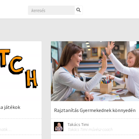
a játékok
Rajztanítás Gyermekednek könnyedén
Takács Timi
Matematika, technika, informatika szakos általános iskolai tanár; mentorpedagógus, mestertanár
Takács Timi művész-coach