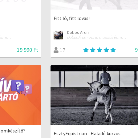
Fitt ló, fitt lovas!
Dobos Aron
Dobos Áron - FEI ló masszás és manuálterapeuta
Dobos Áron - FEI ló masszás és manuálterapeuta
19 990 Ft
9
17
alomkészítő?
EsztyEquistrian - Haladó kurzus