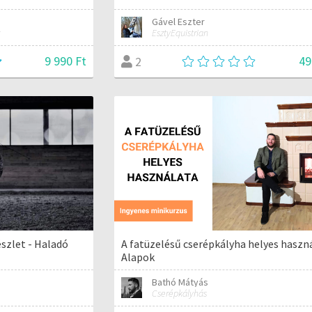
Gável Eszter
EsztyEquistrian
9 990 Ft
49
2
észlet - Haladó
A fatüzelésű cserépkályha helyes haszná
Alapok
Bathó Mátyás
Cserépkályhás