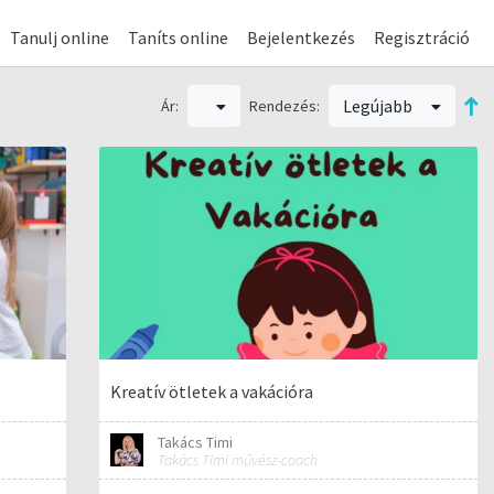
Tanulj online
Taníts online
Bejelentkezés
Regisztráció
Legújabb
Ár:
Rendezés:
Kreatív ötletek a vakációra
Takács Timi
Takács Timi művész-coach