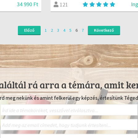
34 990 Ft
In
121
Előző
1
2
3
4
5
6
7
Következő
láltál rá arra a témára, amit ke
Írd meg nekünk és amint felkerül egy képzés, értesítünk Téged