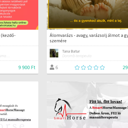
 (kezdő-
Álomvarázs - avagy, varázsolj álmot a g
szemére
Tana Batur
Olasz, spanyol nyelvtanár. Kismama és női jóga oktató.
Doromb-terapeuta
9 900 Ft
29
6