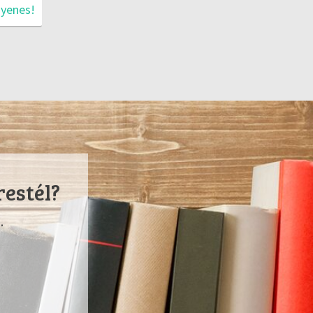
gyenes!
restél?
.