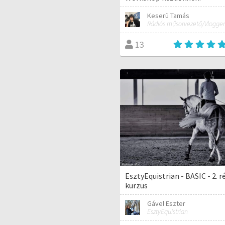
Keserü Tamás
Rádiós műsorvezető/Vlogger
13
EsztyEquistrian - BASIC - 2. r
kurzus
Gável Eszter
EsztyEquistrian