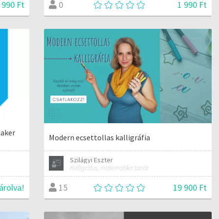
 990 Ft
1 990 Ft
0
maker
Modern ecsettollas kalligráfia
Szilágyi Eszter
Kalligráfus, matematika tanár
árolva!
19 900 Ft
15