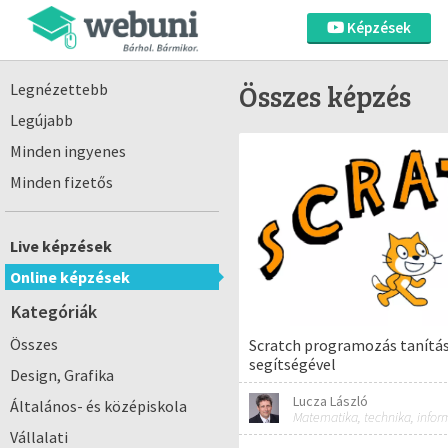
Képzések
Összes képzés
Legnézettebb
Legújabb
Minden ingyenes
Minden fizetős
Live képzések
Online képzések
Kategóriák
Összes
Scratch programozás tanítás
segítségével
Design, Grafika
Lucza László
Általános- és középiskola
Vállalati