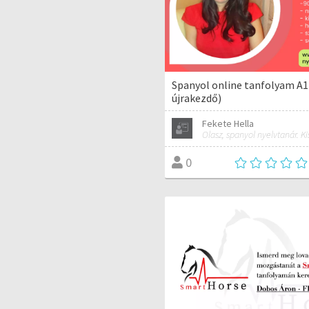
Spanyol online tanfolyam A1
újrakezdő)
Fekete Hella
0