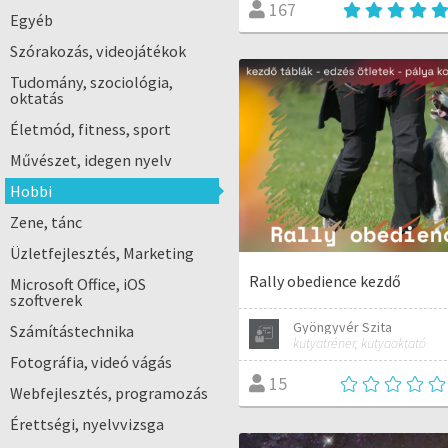
167
Egyéb
Szórakozás, videojátékok
Tudomány, szociológia,
oktatás
Életmód, fitness, sport
Művészet, idegen nyelv
Hobbi
Zene, tánc
Üzletfejlesztés, Marketing
Rally obedience kezdő
Microsoft Office, iOS
szoftverek
Gyöngyvér Szita
Számítástechnika
kutyatréner, kutyaoktató
Fotográfia, videó vágás
15
Webfejlesztés, programozás
Érettségi, nyelvvizsga