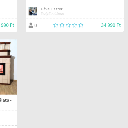
Gável Eszter
EsztyEquistrian
 990 Ft
34 990 Ft
0
lata -