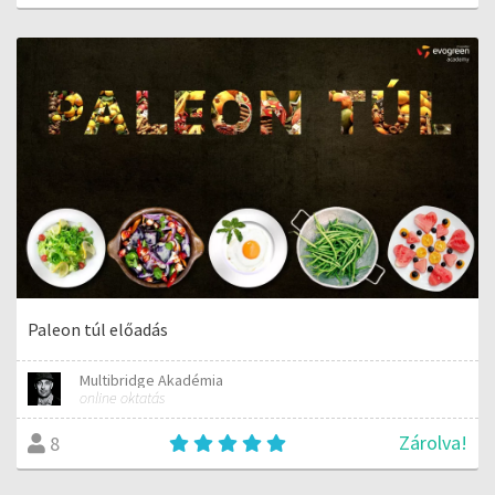
Paleon túl előadás
Multibridge Akadémia
online oktatás
Zárolva!
8