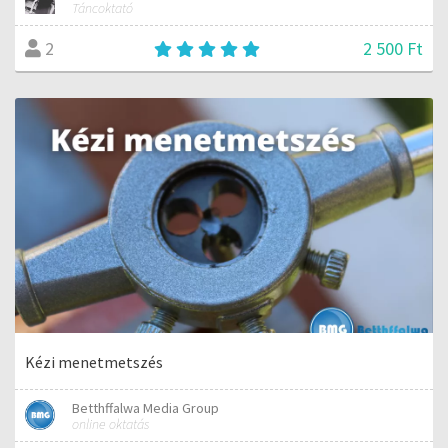
Táncoktató
2 500 Ft
2
Kézi menetmetszés
Betthffalwa Media Group
online oktatás