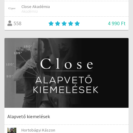
Close Akadémia
Akadémia
4 990 Ft
558
Alapvető kiemelések
Hortobágyi Kászon