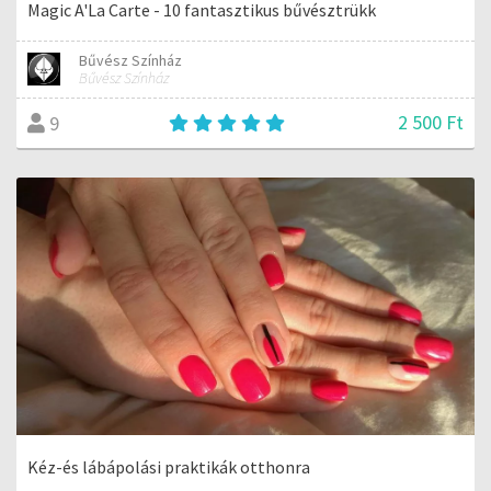
Magic A'La Carte - 10 fantasztikus bűvésztrükk
Bűvész Színház
Bűvész Színház
2 500 Ft
9
Kéz-és lábápolási praktikák otthonra