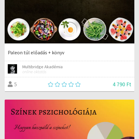
Paleon túl előadás + könyv
Multibridge Akadémia
online oktatás
4 790 Ft
5