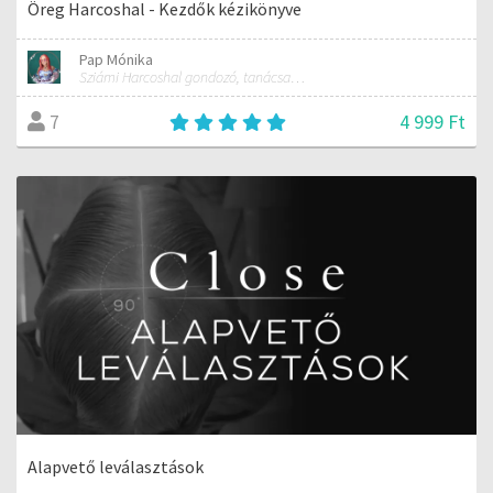
Öreg Harcoshal - Kezdők kézikönyve
Pap Mónika
Sziámi Harcoshal gondozó, tanácsadó, kereskedő
4 999 Ft
7
Alapvető leválasztások