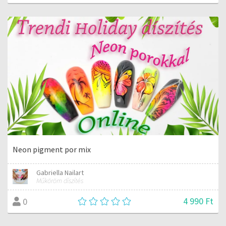
Neon pigment por mix
Gabriella Nailart
Műköröm díszítés
4 990 Ft
0