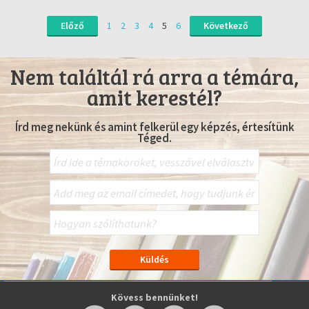
Előző
1
2
3
4
5
6
Következő
Nem találtál rá arra a témára,
amit kerestél?
Írd meg nekünk és amint felkerül egy képzés, értesítünk
Téged.
Kövess bennünket!