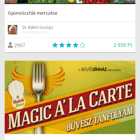
Gyümölcsfák metszése
Dr. Bálint György
Kertészmérnök
2 950 Ft
2907