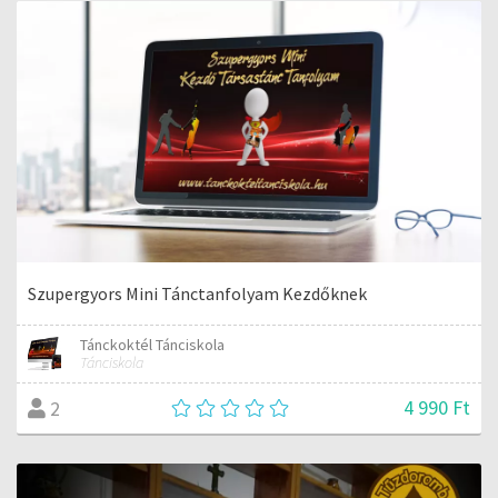
Szupergyors Mini Tánctanfolyam Kezdőknek
Tánckoktél Tánciskola
Tánciskola
4 990 Ft
2