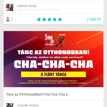
Kálmán Tünde
Kéz- és lábápoló, műkörömépítő
2 500 Ft
7
Tánc az Otthonodban! Cha-Cha-Cha 1.
Szavják András