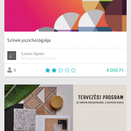
Színek pszichológiája
Szanyi Ágnes
Mérlegképes könyvelő
4 000 Ft
4