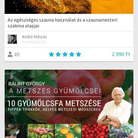
Az egészséges szauna használat és a szaunamesteri
szakma alapjai
Bathó Mátyás
Cserépkályhás
2 990 Ft
49