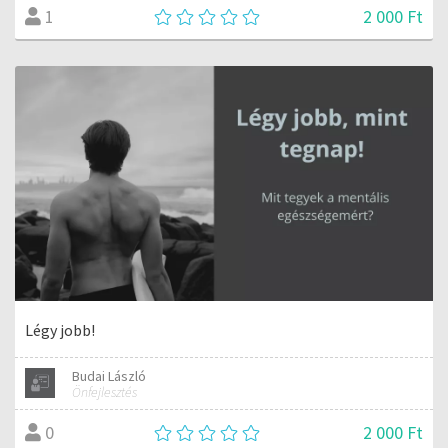
2 000 Ft
1
Légy jobb!
Budai László
Önfejlesztés
2 000 Ft
0