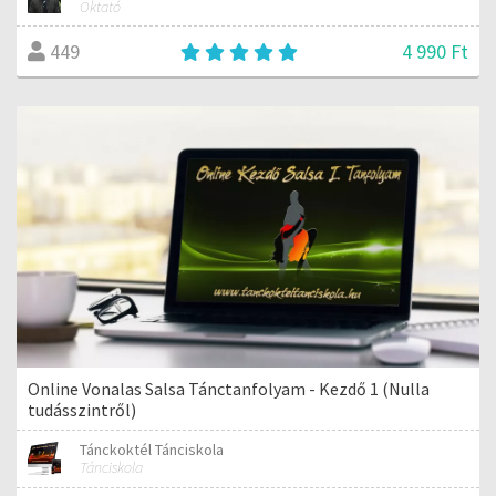
Oktató
4 990 Ft
449
Online Vonalas Salsa Tánctanfolyam - Kezdő 1 (Nulla
tudásszintről)
Tánckoktél Tánciskola
Tánciskola