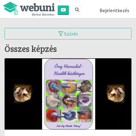
Bejelentkezés
Szűrés
Összes képzés