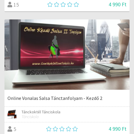
4 990 Ft
15
Online Vonalas Salsa Tánctanfolyam - Kezdő 2
Tánckoktél Tánciskola
Tánciskola
4 990 Ft
5