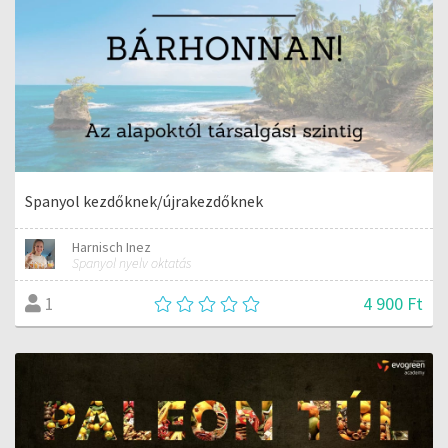
Spanyol kezdőknek/újrakezdőknek
Harnisch Inez
Spanyol nyelv oktatás
4 900 Ft
1