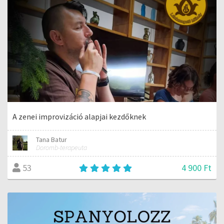
A zenei improvizáció alapjai kezdőknek
Tana Batur
Doromb-terapeuta
4 900 Ft
53