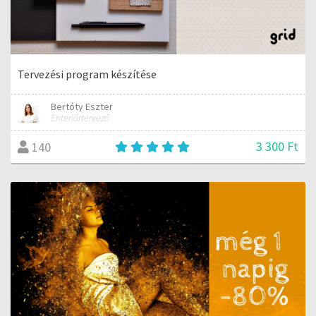
Tervezési program készítése
Bertóty Eszter
Enteriőrtervező
3 300 Ft
140