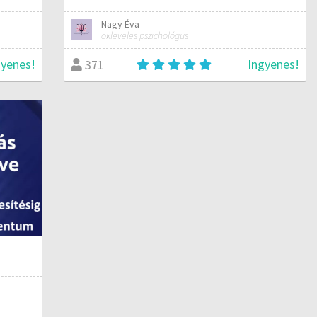
Nagy Éva
okleveles pszichológus
gyenes!
Ingyenes!
371