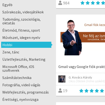
984
Egyéb
Szórakozás, videojátékok
Tudomány, szociológia,
oktatás
Életmód, fitness, sport
Művészet, idegen nyelv
Hobbi
Zene, tánc
Üzletfejlesztés, Marketing
Gmail vagy Google fiók prakti
Microsoft Office, iOS
szoftverek
G. Kovács Károly
Számítástechnika
Fotográfia, videó vágás
19
Webfejlesztés, programozás
Érettségi, nyelvvizsga