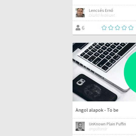
Lencsés Ernő
Díszítő festészet
6
Angol alapok - To be
UnKnown Plain Puffin
angoltanár