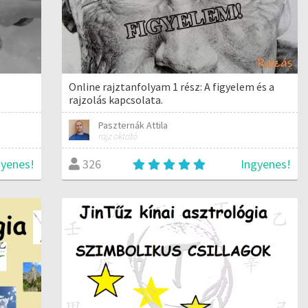
Online rajztanfolyam 1 rész: A figyelem és a
rajzolás kapcsolata.
Paszternák Attila
rajz oktató
gyenes!
Ingyenes!
326