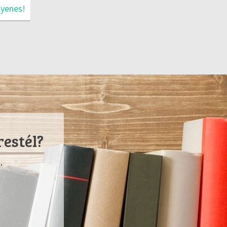
gyenes!
restél?
.