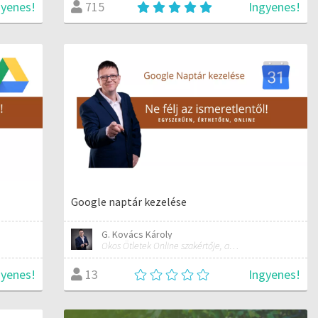
gyenes!
Ingyenes!
715
Google naptár kezelése
G. Kovács Károly
Okos Ötletek Online szakértője, alapítója
gyenes!
Ingyenes!
13