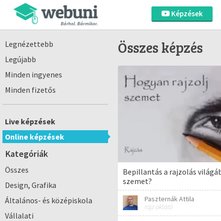
Képzések
Összes képzés
Legnézettebb
Legújabb
Minden ingyenes
Minden fizetős
Live képzések
Online képzések
Kategóriák
Összes
Bepillantás a rajzolás világá
szemet?
Design, Grafika
Paszternák Attila
Általános- és középiskola
rajz oktató
Vállalati