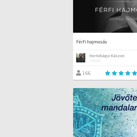
Férfi hajmosás
Hortobágyi Kászon
Oktató
166