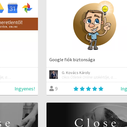
Google fiók biztonsága
G. Kovács Károly
Okos Ötletek Online szakértője, alapítója
Okos Ötletek Online szakértője, alapítója
Ingyenes!
In
9