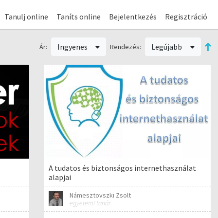
Tanulj online
Taníts online
Bejelentkezés
Regisztráció
Ingyenes
Legújabb
Ár:
Rendezés:
A tudatos és biztonságos internethasználat
alapjai
Námesztovszki Zsolt
egyetemi tanár