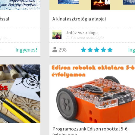
ással
A kínai asztrológia alapjai
Jintűz Asztrológia
coach, jógaoktató, marketing- és üzletfejlesztési tanácsadó
JinTűz kínai asztrológia
Ingyenes!
In
298
Programozzunk Edison robottal 5-6.
évfolyamon