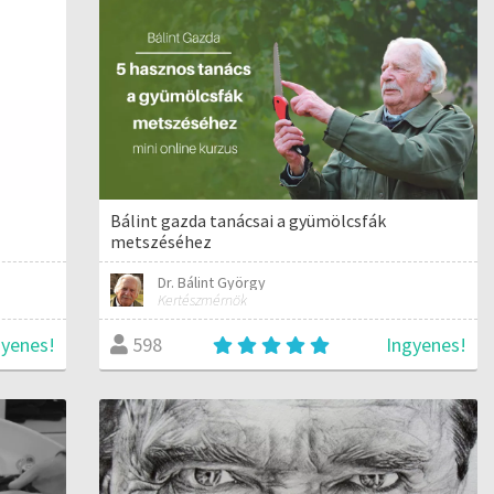
Bálint gazda tanácsai a gyümölcsfák
metszéséhez
Dr. Bálint György
Kertészmérnök
gyenes!
Ingyenes!
598