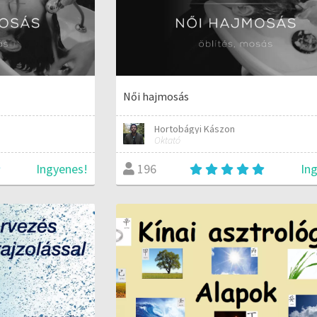
Női hajmosás
Hortobágyi Kászon
Oktató
Ingyenes!
In
196