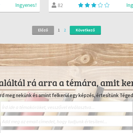
Ingyenes!
In
82
Előző
1
2
Következő
láltál rá arra a témára, amit ke
Írd meg nekünk és amint felkerül egy képzés, értesítünk Téged