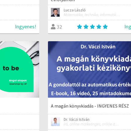
Lucza László
Matematika, technika, informatika szakos általános iskolai tanár; mentorpedagógus, mestertanár
Ingyenes!
In
32
A magán könyvkiadás - INGYENES RÉSZ
Dr. Váczi István
író, online marketinges, online automatizálási szakember