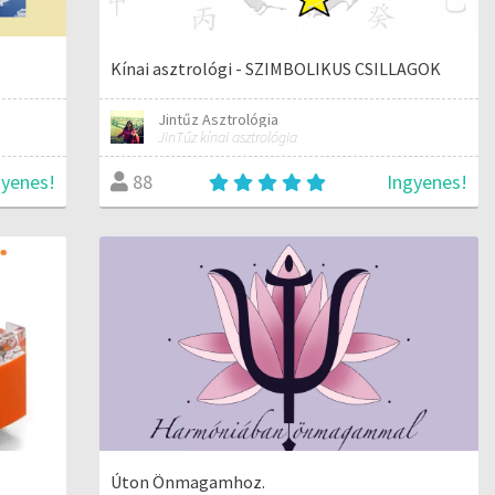
Kínai asztrológi - SZIMBOLIKUS CSILLAGOK
Jintűz Asztrológia
JinTűz kínai asztrológia
gyenes!
Ingyenes!
88
Úton Önmagamhoz.