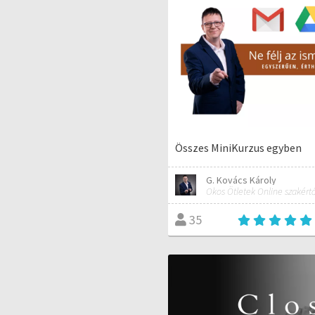
Összes MiniKurzus egyben
G. Kovács Károly
35