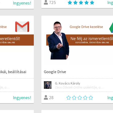
In
725
Ingyenes!
kái, beállításai
Google Drive
G. Kovács Károly
Okos Ötletek Online szakértője, alapítója
Okos Ötletek Online szakértője, alapítója
Ingyenes!
In
28