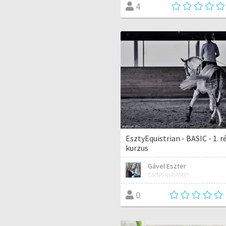
4
EsztyEquistrian - BASIC - 1. r
kurzus
Gável Eszter
EsztyEquistrian
0