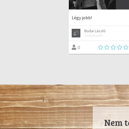
Légy jobb!
Budai László
Önfejlesztés
0
Nem ta