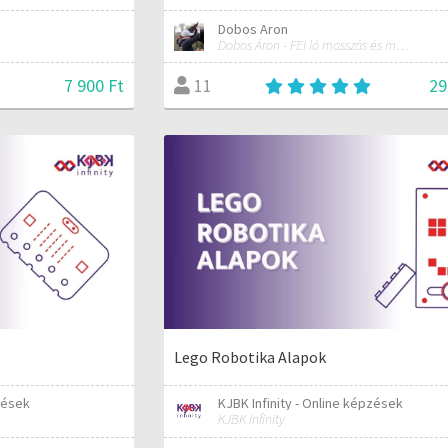
Dobos Aron
Dobos Áron - FEI ló masszás és manuálterapeuta
7 900 Ft
29
11
Lego Robotika Alapok
zések
KJBK Infinity - Online képzések
KJBK Infinity