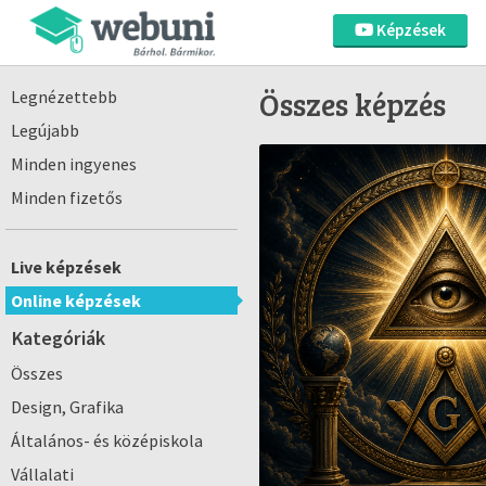
Képzések
Összes képzés
Legnézettebb
Legújabb
Minden ingyenes
Minden fizetős
Live képzések
Online képzések
Kategóriák
Összes
Design, Grafika
Általános- és középiskola
Vállalati