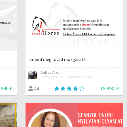
Ismerd meg lovad mozgását!
Dobos Aron
Dobos Áron - FEI ló masszás és manuálterapeuta
 990 Ft
19 990 Ft
44