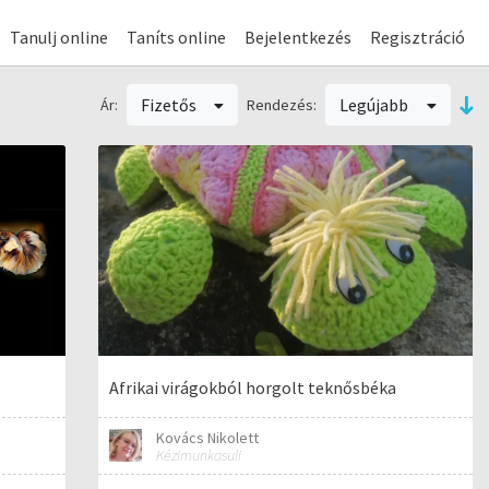
Tanulj online
Taníts online
Bejelentkezés
Regisztráció
Fizetős
Legújabb
Ár:
Rendezés:
Afrikai virágokból horgolt teknősbéka
Kovács Nikolett
Kézimunkasuli