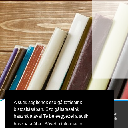
A sütik segítenek szolgáltatásaink
Kövess bennünket!
Rólunk
biztosításában. Szolgáltatásaink
Kapcsolat
használatával Te beleegyezel a sütik
Oktatóink
használatába.
Bővebb információ