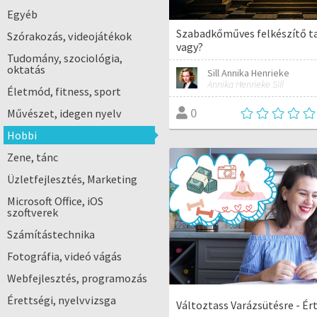
Egyéb
Szabadkőműves felkészítő t
Szórakozás, videojátékok
vagy?
Tudomány, szociológia,
oktatás
Sill Annika Henrieke
Annika Henrieke Sill
Életmód, fitness, sport
0
Művészet, idegen nyelv
Hobbi
Zene, tánc
Üzletfejlesztés, Marketing
Microsoft Office, iOS
szoftverek
Számítástechnika
Fotográfia, videó vágás
Webfejlesztés, programozás
Érettségi, nyelvvizsga
Változtass Varázsütésre - Ér