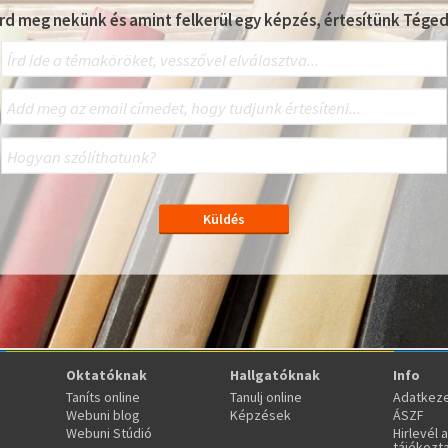
Írd meg nekünk és amint felkerül egy képzés, értesítünk Téged
Oktatóknak
Hallgatóknak
Info
Taníts online
Tanulj online
Adatkeze
Webuni blog
Képzések
ÁSZF
Webuni Stúdió
Hirlevél 
tájékozt