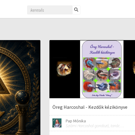
Öreg Harcoshal - Kezdők kézikönyve
Pap Mónika
Sziámi Harcoshal gondozó, tanácsadó, kereskedő