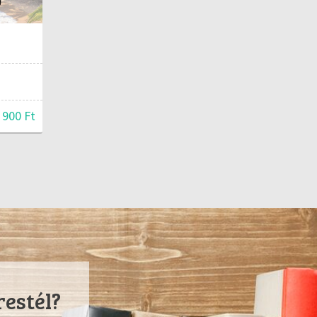
 900 Ft
restél?