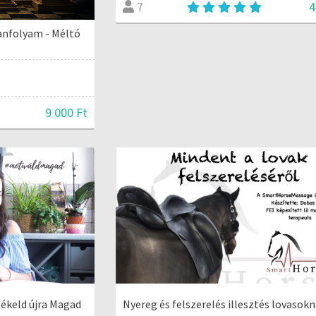
4
7
anfolyam - Méltó
9 000 Ft
tékeld újra Magad
Nyereg és felszerelés illesztés lovasokn