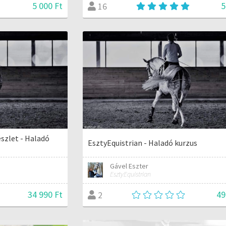
5 000 Ft
5
16
észlet - Haladó
EsztyEquistrian - Haladó kurzus
Gável Eszter
EsztyEquistrian
34 990 Ft
49
2