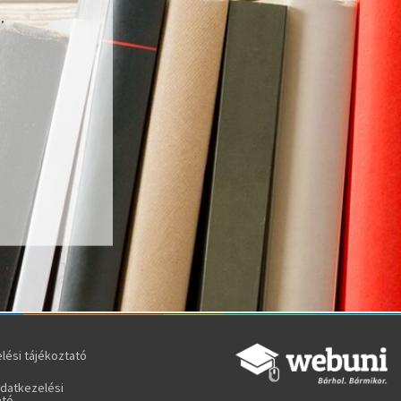
.
lési tájékoztató
adatkezelési
ató