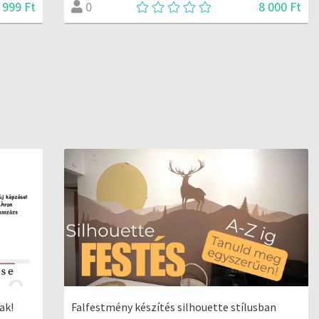
 999 Ft
8 000 Ft
0
ak!
Falfestmény készítés silhouette stílusban