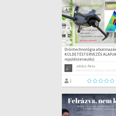
Dróntechnológia alkalmazás
KÜLDETÉSTERVEZÉS ALAPJAI
repüléstervezés)
Juhász Ákos
1