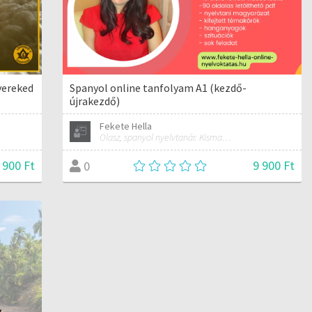
yereked
Spanyol online tanfolyam A1 (kezdő-
újrakezdő)
Fekete Hella
Olasz, spanyol nyelvtanár. Kismama és női jóga oktató.
 900 Ft
9 900 Ft
0