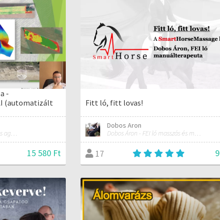
a -
 (automatizált
Fitt ló, fitt lovas!
Dobos Aron
Mérnökinformatikus, precíziós agrárgazdálkodási szakmérnök, hivatásos ipari drónpilóta
Dobos Áron - FEI ló masszás és manuálterapeuta
15 580 Ft
9
17