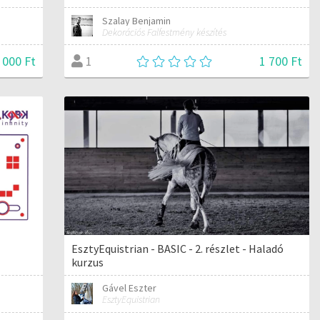
Szalay Benjamin
Dekorációs Falfestmény készítés
 000 Ft
1 700 Ft
1
EsztyEquistrian - BASIC - 2. részlet - Haladó
kurzus
Gável Eszter
EsztyEquistrian