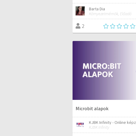
Barta Dia
Környezetmérnök, Előadó
2
Microbit alapok
KJBK Infinity - Online kép
KJBK Infinity