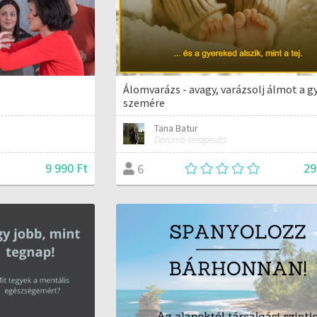
Álomvarázs - avagy, varázsolj álmot a g
szemére
Tana Batur
Doromb-terapeuta
9 990 Ft
29
6