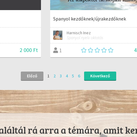
Spanyol kezdőknek/újrakezdőknek
Harnisch Inez
Spanyol nyelv oktatás
2 000 Ft
4
1
Előző
1
2
3
4
5
6
Következő
láltál rá arra a témára, amit ke