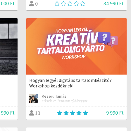
 000 Ft
34 990 Ft
0
Hogyan legyél digitális tartalomkészítő?
Workshop kezdőknek!
Keserü Tamás
Rádiós műsorvezető/Vlogger
 990 Ft
9 990 Ft
13