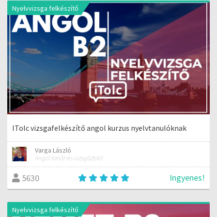
Nyelvvizsga felkészítő
ITolc vizsgafelkészítő angol kurzus nyelvtanulóknak
Varga László
Angol tanár és vizsgáztató
Ingyenes!
5630
Nyelvvizsga felkészítő