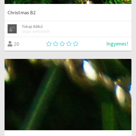
Christmas B2
Tokaji Ildikó
angol nyelvtanár
Ingyenes!
20