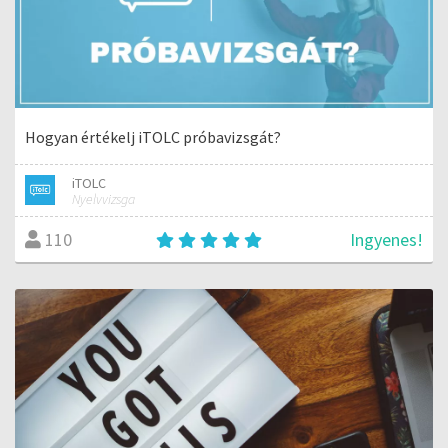
Hogyan értékelj iTOLC próbavizsgát?
iTOLC
Nyelvvizsga
Ingyenes!
110