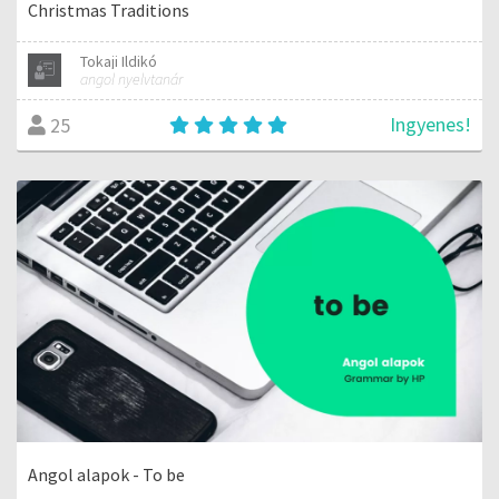
Christmas Traditions
Tokaji Ildikó
angol nyelvtanár
Ingyenes!
25
Angol alapok - To be