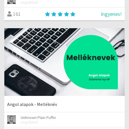
angoltanár
Ingyenes!
161
Angol alapok - Melléknév
UnKnown Plain Puffin
angoltanár