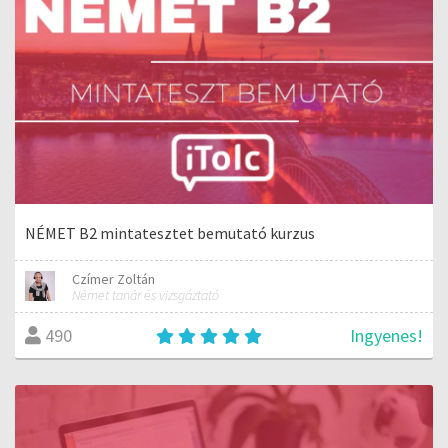
NÉMET B2 mintatesztet bemutató kurzus
Czímer Zoltán
Német tanár és vizsgáztató
Ingyenes!
490