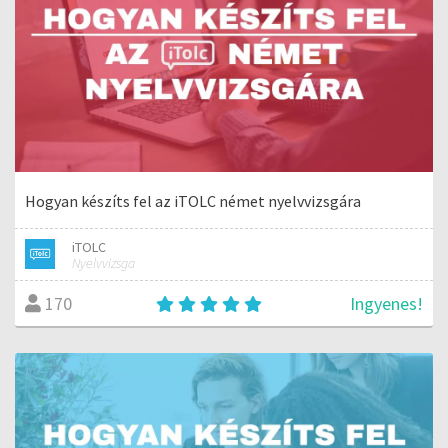
Hogyan készíts fel az iTOLC német nyelvvizsgára
iTOLC
Nyelvvizsga
Ingyenes!
170