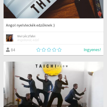
Angol nyelvleckék edzőknek :)
Vivi Léczfalvi
Angoltanár, edző
Ingyenes!
84