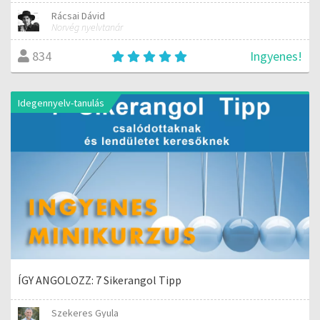
Rácsai Dávid
Norvég nyelvtanár
Ingyenes!
834
Idegennyelv-tanulás
ÍGY ANGOLOZZ: 7 Sikerangol Tipp
Szekeres Gyula