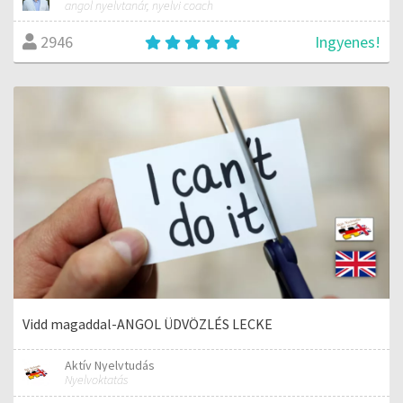
angol nyelvtanár, nyelvi coach
Ingyenes!
2946
Vidd magaddal-ANGOL ÜDVÖZLÉS LECKE
Aktív Nyelvtudás
Nyelvoktatás