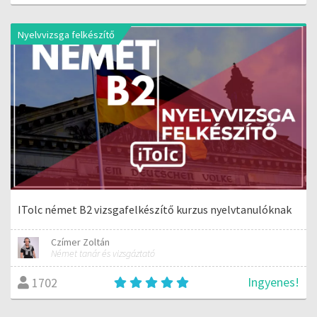
Nyelvvizsga felkészítő
ITolc német B2 vizsgafelkészítő kurzus nyelvtanulóknak
Czímer Zoltán
Német tanár és vizsgáztató
Ingyenes!
1702