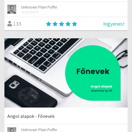
UnKnown Plain Puffin
angoltanár
Ingyenes!
133
Angol alapok - Főnevek
UnKnown Plain Puffin