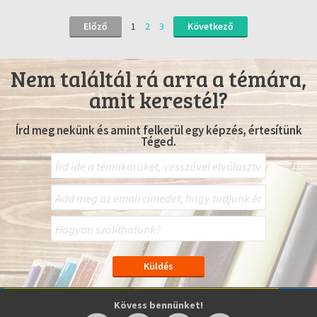
Előző
1
2
3
Következő
Nem találtál rá arra a témára,
amit kerestél?
Írd meg nekünk és amint felkerül egy képzés, értesítünk
Téged.
Kövess bennünket!