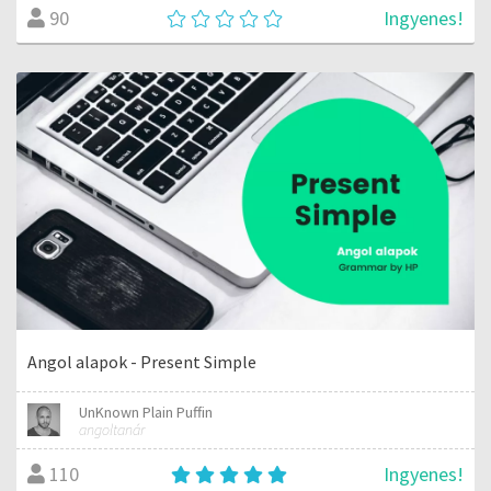
Ingyenes!
90
Angol alapok - Present Simple
UnKnown Plain Puffin
angoltanár
Ingyenes!
110