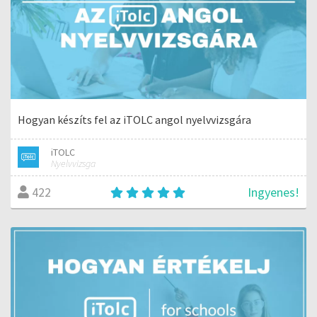
Hogyan készíts fel az iTOLC angol nyelvvizsgára
iTOLC
Nyelvvizsga
Ingyenes!
422