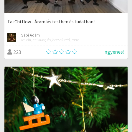
Tai Chi flow - Áramlás testben és tudatban!
Sápi Ádám
tai chi, chi kung és jóga oktató, mozgásterapeuta, buddhista tanító
Ingyenes!
223