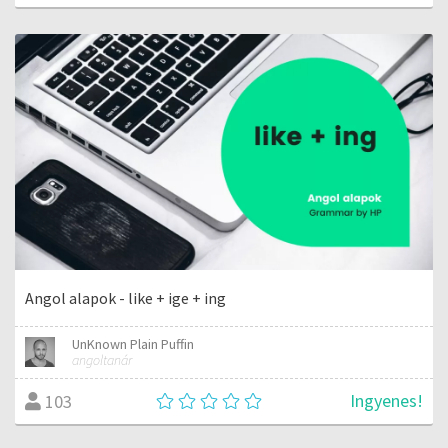
Angol alapok - like + ige + ing
UnKnown Plain Puffin
angoltanár
Ingyenes!
103