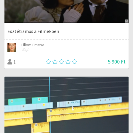
Esztétizmus a Filmekben
Liliom Emese
Vágó
5 900 Ft
1