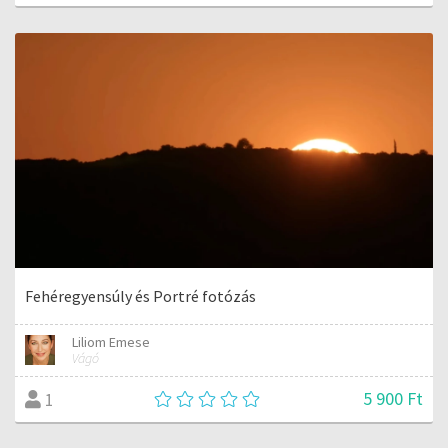
Fehéregyensúly és Portré fotózás
Liliom Emese
Vágó
5 900 Ft
1