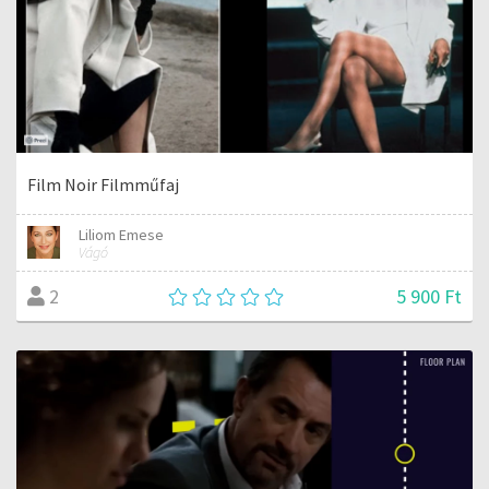
Film Noir Filmműfaj
Liliom Emese
Vágó
5 900 Ft
2