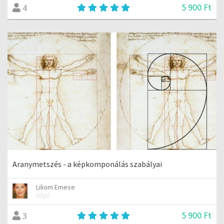
5 900 Ft
4
Aranymetszés - a képkomponálás szabályai
Liliom Emese
Vágó
5 900 Ft
3