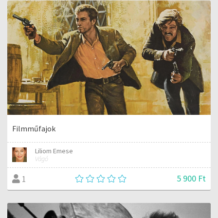
Filmműfajok
Liliom Emese
Vágó
5 900 Ft
1