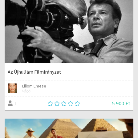
Az Újhullám Filmirányzat
Liliom Emese
Vágó
5 900 Ft
1