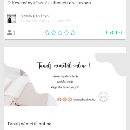
Falfestmény készítés silhouette stílusban
Szalay Benjamin
Dekorációs Falfestmény készítés
1 700 Ft
1
Tanulj németül online!