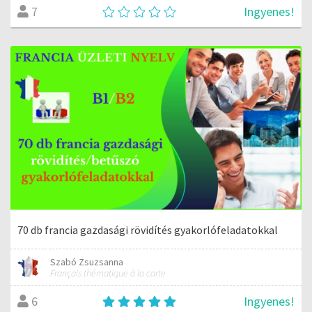
Ingyenes!
7
70 db francia gazdasági rövidítés gyakorlófeladatokkal
Szabó Zsuzsanna
Français thématique à la carte
Ingyenes!
6