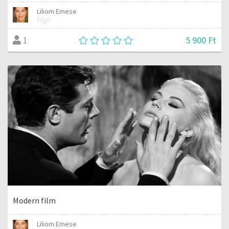
Liliom Emese
Vágó
5 900 Ft
1
Modern film
Liliom Emese