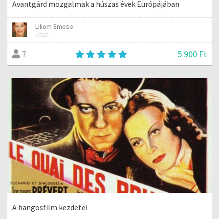
Avantgárd mozgalmak a húszas évek Európájában
Liliom Emese
Vágó
5 900 Ft
7
A hangosfilm kezdetei