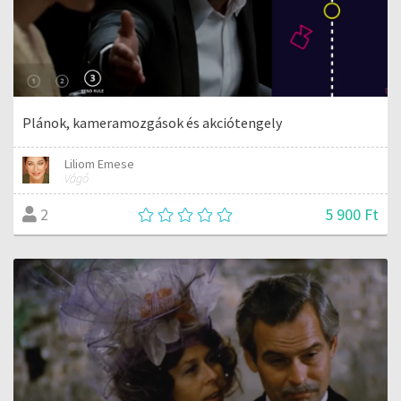
Plánok, kameramozgások és akciótengely
Liliom Emese
Vágó
5 900 Ft
2