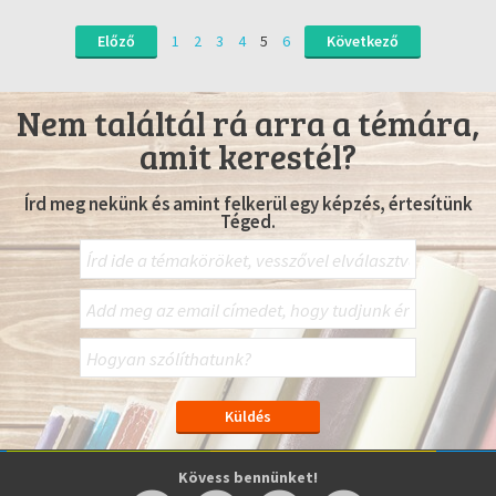
Előző
1
2
3
4
5
6
Következő
Nem találtál rá arra a témára,
amit kerestél?
Írd meg nekünk és amint felkerül egy képzés, értesítünk
Téged.
Kövess bennünket!