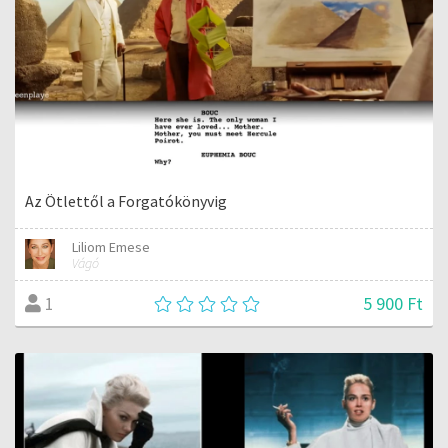
Az Ötlettől a Forgatókönyvig
Liliom Emese
Vágó
5 900 Ft
1