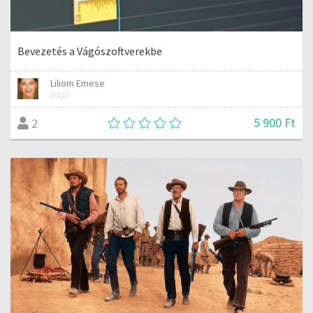
Bevezetés a Vágószoftverekbe
Liliom Emese
Vágó
5 900 Ft
2