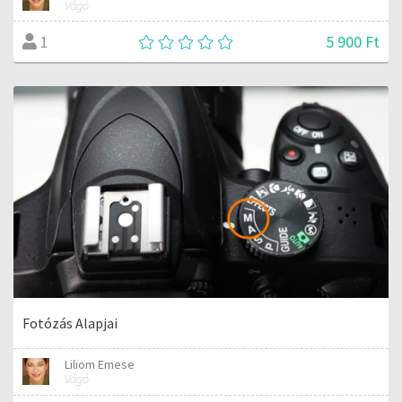
Vágó
5 900 Ft
1
Fotózás Alapjai
Liliom Emese
Vágó