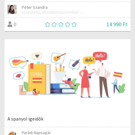
Péter Szandra
közgazdász, társadalomtudományi- és gazdasági szakfordító, tanár
14 990 Ft
0
A spanyol igeidők
Parádi Napsugár