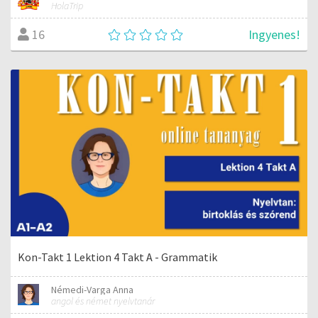
HolaTrip
Ingyenes!
16
Kon-Takt 1 Lektion 4 Takt A - Grammatik
Némedi-Varga Anna
angol és német nyelvtanár