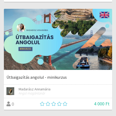
Útbaigazítás angolul - minikurzus
Madarász Annamária
Angol magántanár
4 000 Ft
0