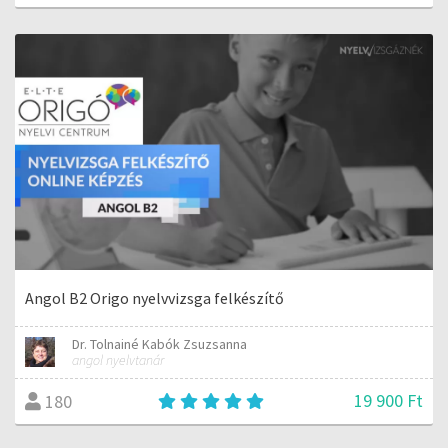
Angol B2 Origo nyelvvizsga felkészítő
Dr. Tolnainé Kabók Zsuzsanna
angol nyelvtanár
19 900 Ft
180