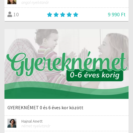
angol nyelvtanár
9 990 Ft
10
GYEREKNÉMET 0 és 6 éves kor között
Hajnal Anett
német nyelvtanár