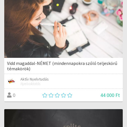
Vidd magaddal-NÉMET (mindennapokra szóló teljeskörű
témakörök)
Aktív Nyelvtudás
Nyelvoktatás
44 000 Ft
0