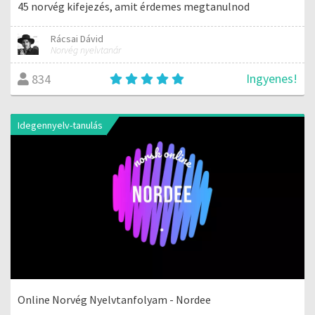
45 norvég kifejezés, amit érdemes megtanulnod
Rácsai Dávid
Norvég nyelvtanár
Ingyenes!
834
Idegennyelv-tanulás
Online Norvég Nyelvtanfolyam - Nordee