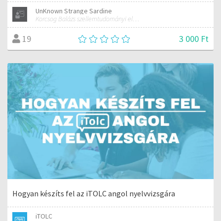
UnKnown Strange Sardine
Korcsog Balázs szellemtudományi előadásai (Rudolf Steiner antropozófiája alapján)
3 000 Ft
19
Hogyan készíts fel az iTOLC angol nyelvvizsgára
iTOLC