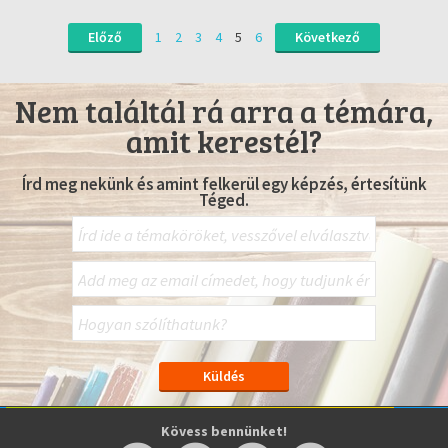
Előző
1
2
3
4
5
6
Következő
Nem találtál rá arra a témára,
amit kerestél?
Írd meg nekünk és amint felkerül egy képzés, értesítünk
Téged.
Kövess bennünket!