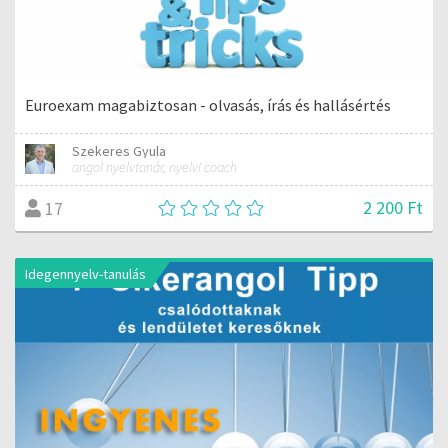
Euroexam magabiztosan - olvasás, írás és hallásértés
Szekeres Gyula
angol nyelvtanár, nyelvi coach
2 200 Ft
17
Idegennyelv-tanulás