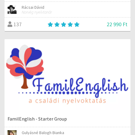
Rácsai Dávid
Norvég nyelvtanár
22 990 Ft
137
FamilEnglish - Starter Group
Gulyásné Balogh Bianka