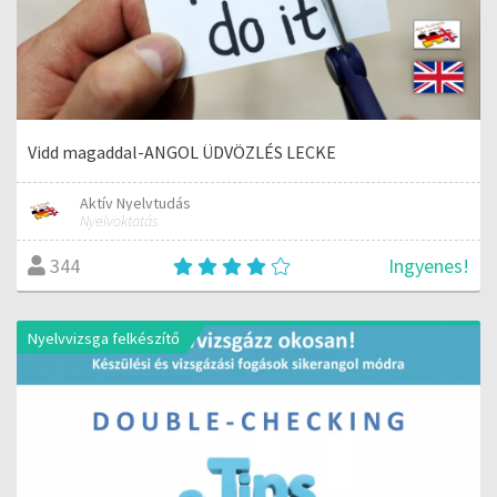
Vidd magaddal-ANGOL ÜDVÖZLÉS LECKE
Aktív Nyelvtudás
Nyelvoktatás
Ingyenes!
344
Nyelvvizsga felkészítő