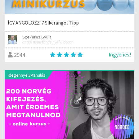
ÍGY ANGOLOZZ: 7 Sikerangol Tipp
Szekeres Gyula
angol nyelvtanár, nyelvi coach
Ingyenes!
2944
Idegennyelv-tanulás