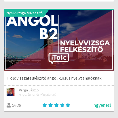
Nyelvvizsga felkészítő
ITolc vizsgafelkészítő angol kurzus nyelvtanulóknak
Varga László
Angol tanár és vizsgáztató
Ingyenes!
5628