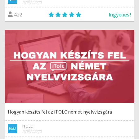
Nyelvvizsga
Ingyenes!
422
Hogyan készíts fel az iTOLC német nyelvvizsgára
iTOLC
Nyelvvizsga