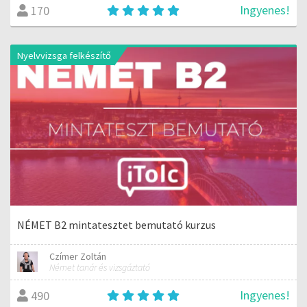
Ingyenes!
170
Nyelvvizsga felkészítő
NÉMET B2 mintatesztet bemutató kurzus
Czímer Zoltán
Német tanár és vizsgáztató
Ingyenes!
490