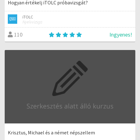
Hogyan értékelj iTOLC próbavizsgát?
iTOLC
Nyelvvizsga
Ingyenes!
110
Krisztus, Michael és a német népszellem