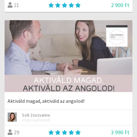
2 900 Ft
21
Aktiváld magad, aktiváld az angolod!
Szili Zsuzsanna
Angol nyelvtanár
3 990 Ft
29