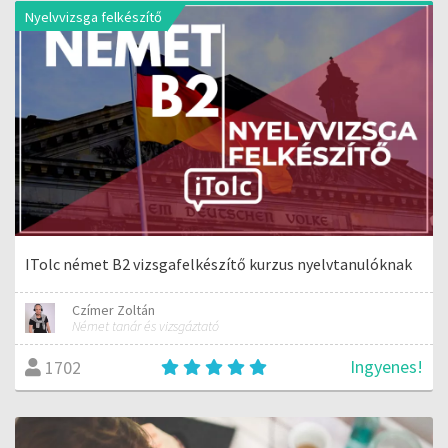
Nyelvvizsga felkészítő
ITolc német B2 vizsgafelkészítő kurzus nyelvtanulóknak
Czímer Zoltán
Német tanár és vizsgáztató
Ingyenes!
1702