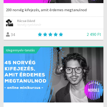
200 norvég kifejezés, amit érdemes megtanulnod
Rácsai Dávid
Norvég nyelvtanár
2 490 Ft
34
Idegennyelv-tanulás