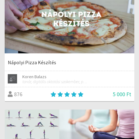
Nápolyi Pizza Készítés
Koren Balazs
tanár, digitális oktatási szakember, pizza rajongó
5 000 Ft
876