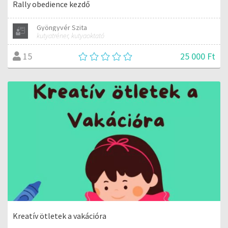
Rally obedience kezdő
Gyöngyvér Szita
kutyatréner, kutyaoktató
25 000 Ft
15
Kreatív ötletek a vakációra