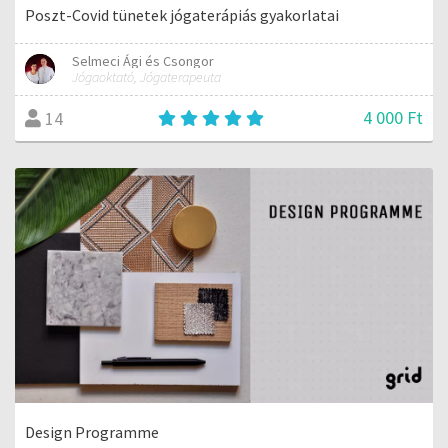
Poszt-Covid tünetek jógaterápiás gyakorlatai
Selmeci Ági és Csongor
Jógaoktató, Jógaterapeuta
4 000 Ft
14
Design Programme