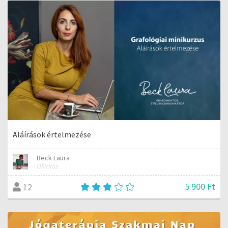
Aláírások értelmezése
Beck Laura
Oktatás
5 900 Ft
12