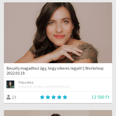
Beszélj magadhoz úgy, hogy sikeres legyél! | Workshop:
2022.03.19.
Palya Bea
Dalszerző, énekes, előadóművész és tréner
12 500 Ft
23