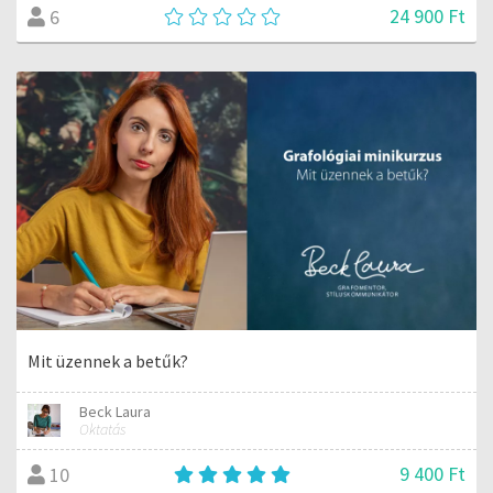
24 900 Ft
6
Mit üzennek a betűk?
Beck Laura
Oktatás
9 400 Ft
10