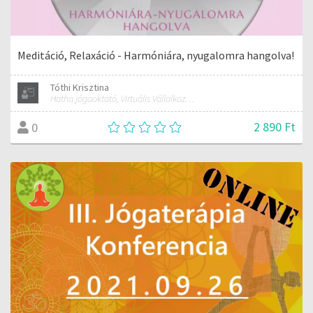
Meditáció, Relaxáció - Harmóniára, nyugalomra hangolva!
Tóthi Krisztina
Hatha jógaoktató, Virtuális Vállalkozási Asszisztens
2 890 Ft
0