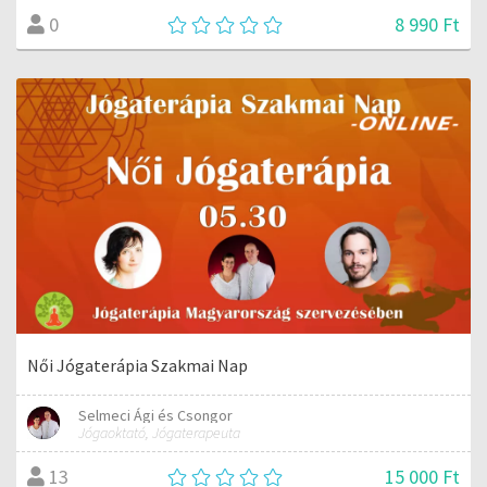
8 990 Ft
0
Női Jógaterápia Szakmai Nap
Selmeci Ági és Csongor
Jógaoktató, Jógaterapeuta
15 000 Ft
13