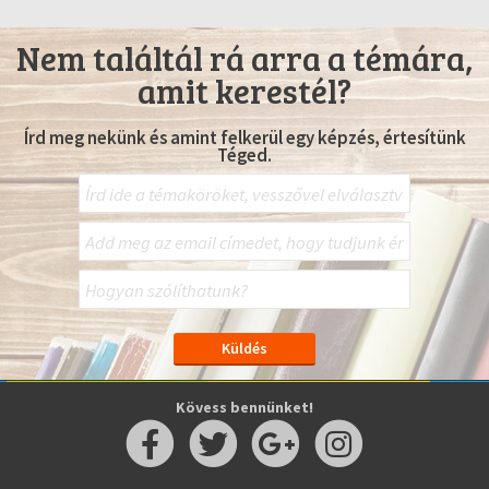
Nem találtál rá arra a témára,
amit kerestél?
Írd meg nekünk és amint felkerül egy képzés, értesítünk
Téged.
Kövess bennünket!