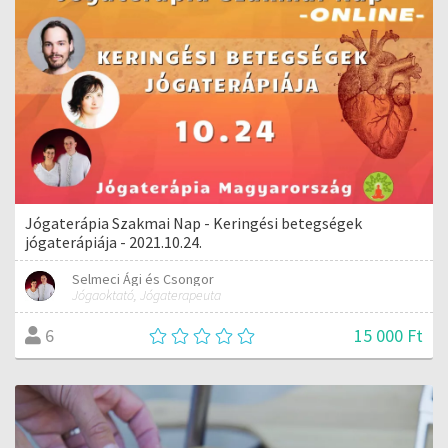
Jógaterápia Szakmai Nap - Keringési betegségek
jógaterápiája - 2021.10.24.
Selmeci Ági és Csongor
Jógaoktató, Jógaterapeuta
15 000 Ft
6