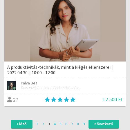
A produktivitás-technikák, mint a kiégés ellenszerei |
2022.04.30. | 10:00 - 12:00
Palya Bea
Dalszerző, énekes, előadóművész és tréner
12 500 Ft
27
Előző
1
2
3
4
5
6
7
8
9
Következő