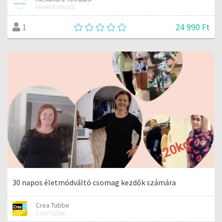
Fenékformálás
24 990 Ft
1
30 napos életmódváltó csomag kezdők számára
Crea Tubbe
CreaTubbe