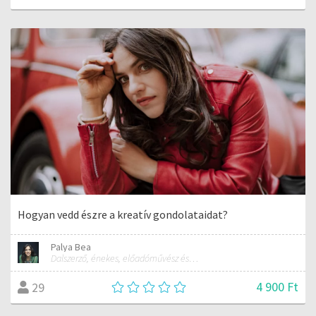
Hogyan vedd észre a kreatív gondolataidat?
Palya Bea
Dalszerző, énekes, előadóművész és tréner
4 900 Ft
29