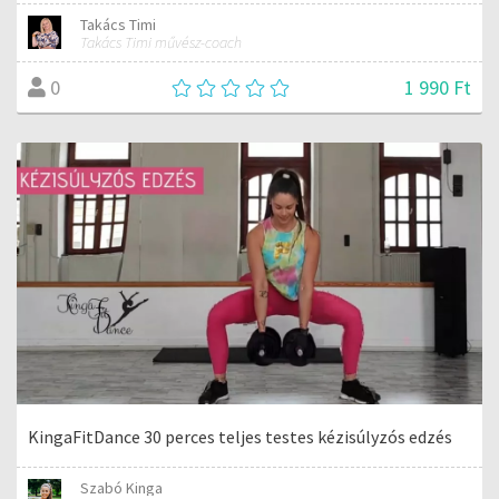
Takács Timi
Takács Timi művész-coach
1 990 Ft
0
KingaFitDance 30 perces teljes testes kézisúlyzós edzés
Szabó Kinga