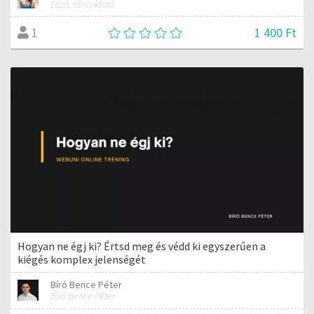
Edző, táncoktató
1 400 Ft
1
Hogyan ne égj ki? Értsd meg és védd ki egyszerűen a
kiégés komplex jelenségét
Bíró Bence Péter
Bíró Bence Péter