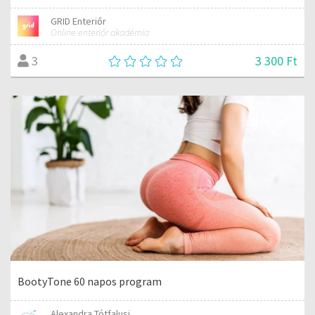
GRID Enteriőr
Online enteriőr akadémia
3 300 Ft
3
BootyTone 60 napos program
Alexandra Tótfalusi