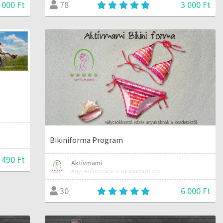
 000 Ft
3 000 Ft
78
Bikiniforma Program
 490 Ft
Aktívmami
Anyukaformálás a maxiumumon!
6 000 Ft
30