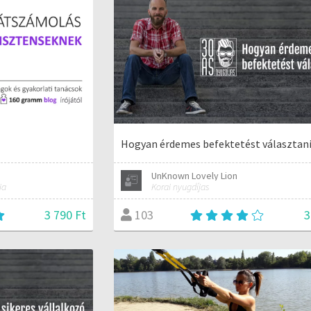
Hogyan érdemes befektetést választan
UnKnown Lovely Lion
ja
Korai nyugdíjas
3 790 Ft
3
103