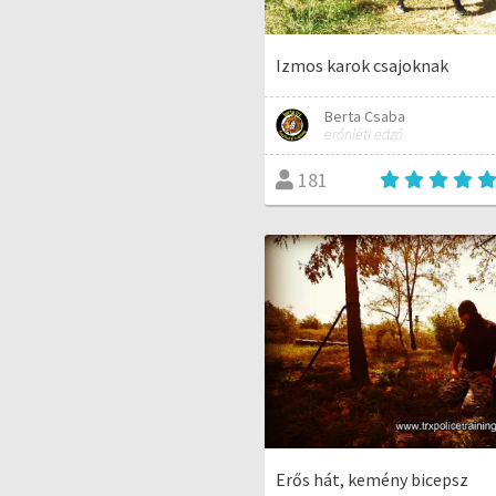
Izmos karok csajoknak
Berta Csaba
erőnléti edző
181
Erős hát, kemény bicepsz