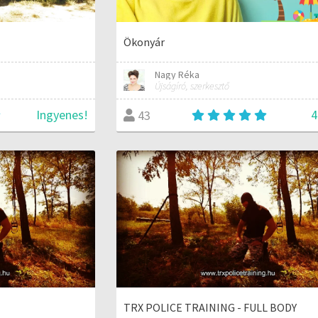
Ökonyár
Nagy Réka
Újságíró, szerkesztő
Ingyenes!
4
43
TRX POLICE TRAINING - FULL BODY