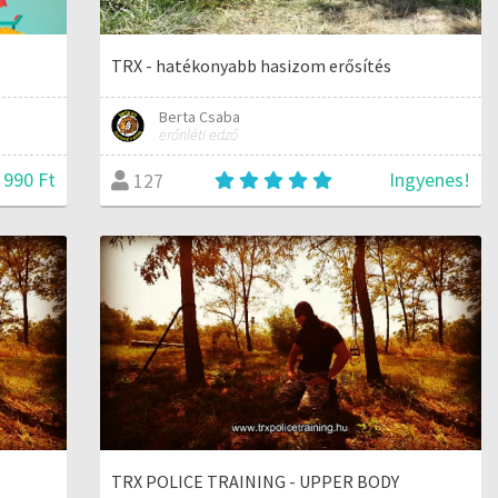
TRX - hatékonyabb hasizom erősítés
Berta Csaba
erőnléti edző
 990 Ft
Ingyenes!
127
TRX POLICE TRAINING - UPPER BODY