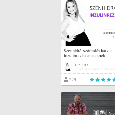
Szénhidrátszámolás kurzus
inzulinrezisztenseknek
Lupui Iza
coach, a 160 gramm blog író
229