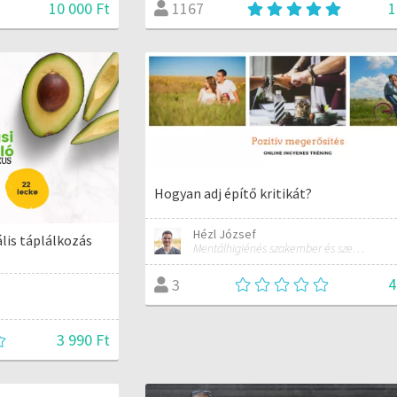
10 000 Ft
1
1167
Hogyan adj építő kritikát?
Hézl József
lis táplálkozás
Mentálhigiénés szakember és szervezetfejlesztési tanácsadó
4
3
3 990 Ft