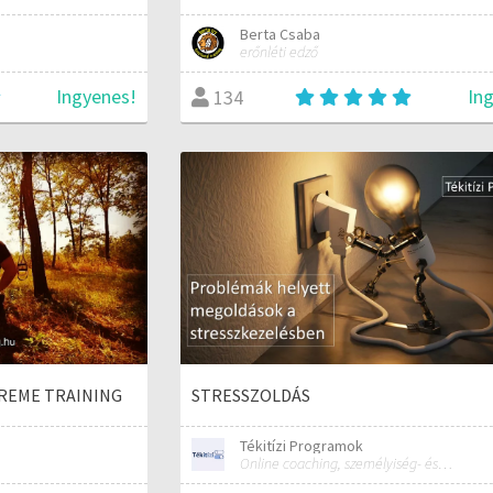
Berta Csaba
erőnléti edző
Ingyenes!
In
134
TREME TRAINING
STRESSZOLDÁS
Tékitízi Programok
Online coaching, személyiség- és képességfejlesztés