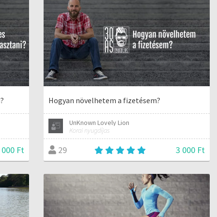
i?
Hogyan növelhetem a fizetésem?
UnKnown Lovely Lion
Korai nyugdíjas
 000 Ft
3 000 Ft
29