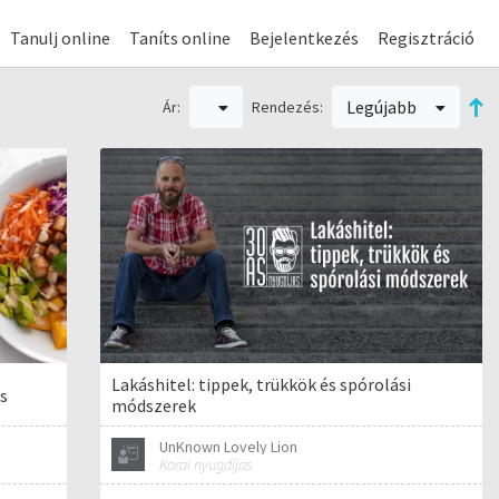
Tanulj online
Taníts online
Bejelentkezés
Regisztráció
Legújabb
Ár:
Rendezés:
Lakáshitel: tippek, trükkök és spórolási
ás
módszerek
UnKnown Lovely Lion
Korai nyugdíjas