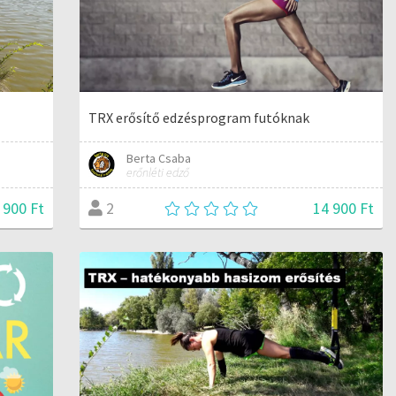
TRX erősítő edzésprogram futóknak
Berta Csaba
erőnléti edző
 900 Ft
14 900 Ft
2