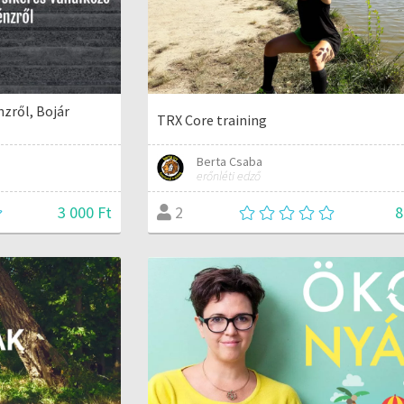
zről, Bojár
TRX Core training
Berta Csaba
erőnléti edző
3 000 Ft
8
2