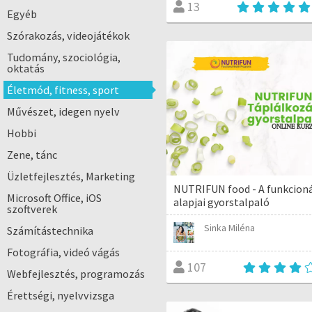
13
Egyéb
Szórakozás, videojátékok
Tudomány, szociológia,
oktatás
Életmód, fitness, sport
Művészet, idegen nyelv
Hobbi
Zene, tánc
Üzletfejlesztés, Marketing
NUTRIFUN food - A funkcioná
Microsoft Office, iOS
alapjai gyorstalpaló
szoftverek
Sinka Miléna
Számítástechnika
Fotográfia, videó vágás
107
Webfejlesztés, programozás
Érettségi, nyelvvizsga