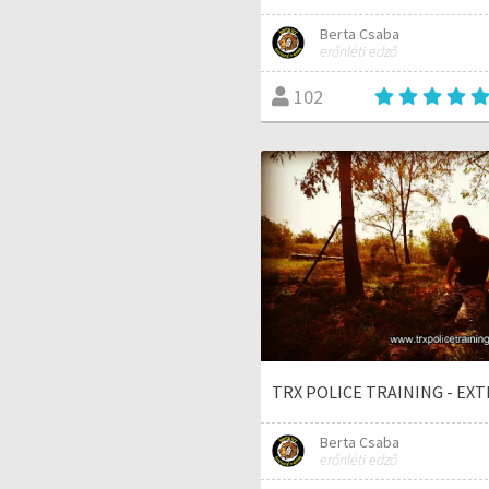
Berta Csaba
erőnléti edző
102
TRX POLICE TRAINING - EX
Berta Csaba
erőnléti edző