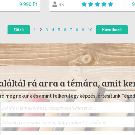
9 990 Ft
9
93
Előző
1
2
3
4
5
6
7
8
9
10
Következő
láltál rá arra a témára, amit ke
Írd meg nekünk és amint felkerül egy képzés, értesítünk Téged