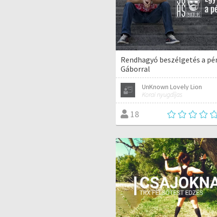
Rendhagyó beszélgetés a pén
Gáborral
UnKnown Lovely Lion
Korai nyugdíjas
18