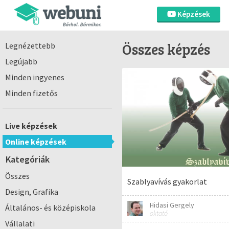
Képzések
Összes képzés
Legnézettebb
Legújabb
Minden ingyenes
Minden fizetős
Live képzések
Online képzések
Kategóriák
Összes
Szablyavívás gyakorlat
Design, Grafika
Hidasi Gergely
Általános- és középiskola
oktató
Vállalati