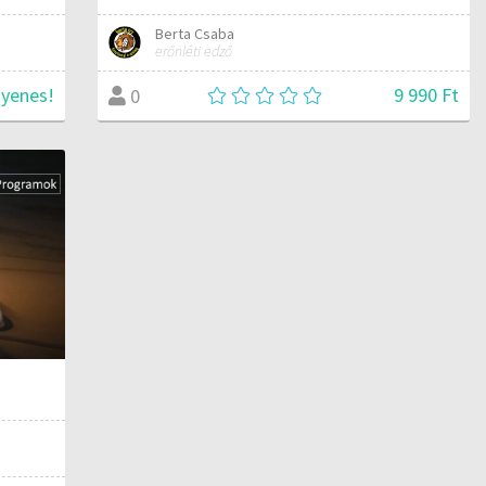
Berta Csaba
erőnléti edző
gyenes!
9 990 Ft
0