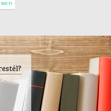
 900 Ft
restél?
.